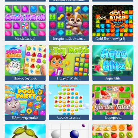
Match Candy!
Ιστορία παζλ σκυλιών
Gold Rush κυνήγι θησαυρού
Ήρωες ζάχαρης
Παιχνίδι Match!
Aqua blitz
Cookie Crush 3
Παραμύθια
Πάρτι στην πισίνα