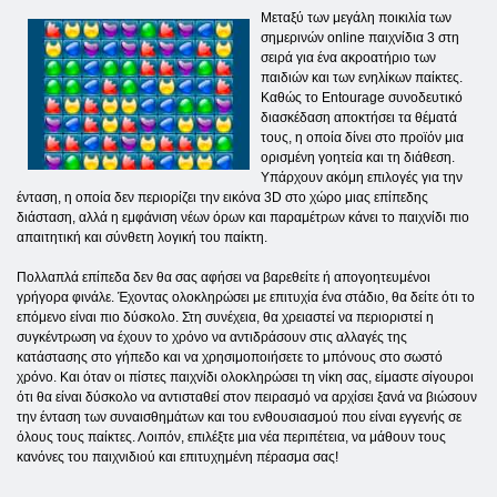
Μεταξύ των μεγάλη ποικιλία των
σημερινών online παιχνίδια 3 στη
σειρά για ένα ακροατήριο των
παιδιών και των ενηλίκων παίκτες.
Καθώς το Entourage συνοδευτικό
διασκέδαση αποκτήσει τα θέματά
τους, η οποία δίνει στο προϊόν μια
ορισμένη γοητεία και τη διάθεση.
Υπάρχουν ακόμη επιλογές για την
ένταση, η οποία δεν περιορίζει την εικόνα 3D στο χώρο μιας επίπεδης
διάσταση, αλλά η εμφάνιση νέων όρων και παραμέτρων κάνει το παιχνίδι πιο
απαιτητική και σύνθετη λογική του παίκτη.
Πολλαπλά επίπεδα δεν θα σας αφήσει να βαρεθείτε ή απογοητευμένοι
γρήγορα φινάλε. Έχοντας ολοκληρώσει με επιτυχία ένα στάδιο, θα δείτε ότι το
επόμενο είναι πιο δύσκολο. Στη συνέχεια, θα χρειαστεί να περιοριστεί η
συγκέντρωση να έχουν το χρόνο να αντιδράσουν στις αλλαγές της
κατάστασης στο γήπεδο και να χρησιμοποιήσετε το μπόνους στο σωστό
χρόνο. Και όταν οι πίστες παιχνίδι ολοκληρώσει τη νίκη σας, είμαστε σίγουροι
ότι θα είναι δύσκολο να αντισταθεί στον πειρασμό να αρχίσει ξανά να βιώσουν
την ένταση των συναισθημάτων και του ενθουσιασμού που είναι εγγενής σε
όλους τους παίκτες. Λοιπόν, επιλέξτε μια νέα περιπέτεια, να μάθουν τους
κανόνες του παιχνιδιού και επιτυχημένη πέρασμα σας!