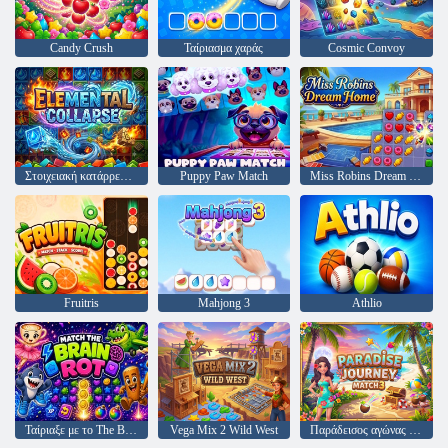
Candy Crush
Ταίριασμα χαράς
Cosmic Convoy
Στοιχειακή κατάρρευση
Puppy Paw Match
Miss Robins Dream Home
Fruitris
Mahjong 3
Athlio
Ταίριαξε με το The Brainrot
Vega Mix 2 Wild West
Παράδεισος αγώνας ταξιδιού 3