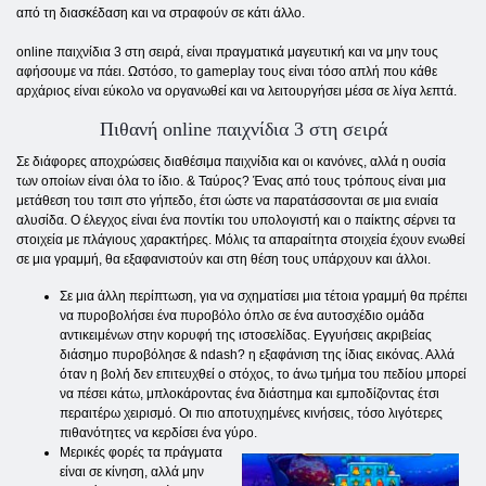
από τη διασκέδαση και να στραφούν σε κάτι άλλο.
online παιχνίδια 3 στη σειρά, είναι πραγματικά μαγευτική και να μην τους
αφήσουμε να πάει. Ωστόσο, το gameplay τους είναι τόσο απλή που κάθε
αρχάριος είναι εύκολο να οργανωθεί και να λειτουργήσει μέσα σε λίγα λεπτά.
Πιθανή online παιχνίδια 3 στη σειρά
Σε διάφορες αποχρώσεις διαθέσιμα παιχνίδια και οι κανόνες, αλλά η ουσία
των οποίων είναι όλα το ίδιο. & Ταύρος? Ένας από τους τρόπους είναι μια
μετάθεση του τσιπ στο γήπεδο, έτσι ώστε να παρατάσσονται σε μια ενιαία
αλυσίδα. Ο έλεγχος είναι ένα ποντίκι του υπολογιστή και ο παίκτης σέρνει τα
στοιχεία με πλάγιους χαρακτήρες. Μόλις τα απαραίτητα στοιχεία έχουν ενωθεί
σε μια γραμμή, θα εξαφανιστούν και στη θέση τους υπάρχουν και άλλοι.
Σε μια άλλη περίπτωση, για να σχηματίσει μια τέτοια γραμμή θα πρέπει
να πυροβολήσει ένα πυροβόλο όπλο σε ένα αυτοσχέδιο ομάδα
αντικειμένων στην κορυφή της ιστοσελίδας. Εγγυήσεις ακριβείας
διάσημο πυροβόλησε & ndash? η εξαφάνιση της ίδιας εικόνας. Αλλά
όταν η βολή δεν επιτευχθεί ο στόχος, το άνω τμήμα του πεδίου μπορεί
να πέσει κάτω, μπλοκάροντας ένα διάστημα και εμποδίζοντας έτσι
περαιτέρω χειρισμό. Οι πιο αποτυχημένες κινήσεις, τόσο λιγότερες
πιθανότητες να κερδίσει ένα γύρο.
Μερικές φορές τα πράγματα
είναι σε κίνηση, αλλά μην