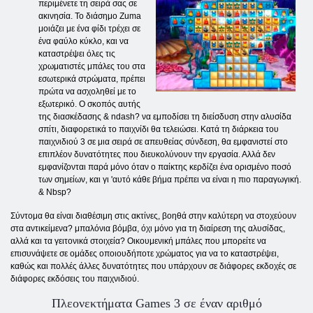
περιμένετε τη σειρά σας σε
ακινησία. Το διάσημο Zuma
μοιάζει με ένα φίδι τρέχει σε
ένα φαύλο κύκλο, και να
καταστρέψει όλες τις
χρωματιστές μπάλες του στα
εσωτερικά στρώματα, πρέπει
πρώτα να ασχοληθεί με το
εξωτερικό. Ο σκοπός αυτής
της διασκέδασης & ndash? να εμποδίσει τη διείσδυση στην αλυσίδα
σπίτι, διαφορετικά το παιχνίδι θα τελειώσει. Κατά τη διάρκεια του
παιχνιδιού 3 σε μια σειρά σε απευθείας σύνδεση, θα εμφανιστεί στο
επιπλέον δυνατότητες που διευκολύνουν την εργασία. Αλλά δεν
εμφανίζονται παρά μόνο όταν ο παίκτης κερδίζει ένα ορισμένο ποσό
των σημείων, και γι 'αυτό κάθε βήμα πρέπει να είναι η πιο παραγωγική.
& Nbsp?
Σύντομα θα είναι διαθέσιμη στις ακτίνες, βοηθά στην καλύτερη να στοχεύουν
στα αντικείμενα? μπαλόνια βόμβα, όχι μόνο για τη διαίρεση της αλυσίδας,
αλλά και τα γειτονικά στοιχεία? Οικουμενική μπάλες που μπορείτε να
επισυνάψετε σε ομάδες οποιουδήποτε χρώματος για να το καταστρέψει,
καθώς και πολλές άλλες δυνατότητες που υπάρχουν σε διάφορες εκδοχές σε
διάφορες εκδόσεις του παιχνιδιού.
Πλεονεκτήματα Games 3 σε έναν αριθμό