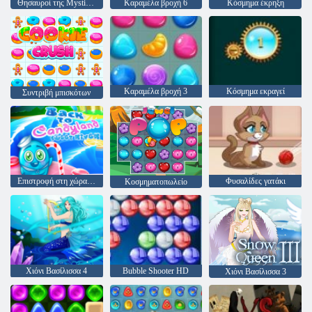
Θησαυροί της Mystic Sea
Καραμέλα βροχή 6
Κόσμημα έκρηξη
Καραμέλα βροχή 3
Κόσμημα εκραγεί
Συντριβή μπισκότων
Επιστροφή στη χώρα καραμέλα: Επεισόδιο 3 - Sweet River
Φυσαλίδες γατάκι
Κοσμηματοπωλείο
Χιόνι Βασίλισσα 4
Bubble Shooter HD
Χιόνι Βασίλισσα 3