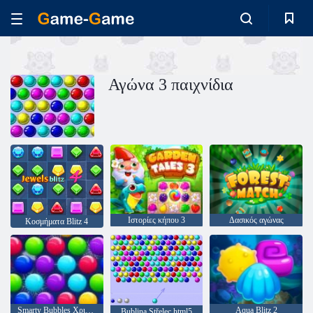
Αγώνα 3 παιχνίδια
Ιστορίες κήπου 3
Δασικός αγώνας
Κοσμήματα Blitz 4
Smarty Bubbles Χριστούγεννα Edition
Aqua Blitz 2
Bublina Střelec html5