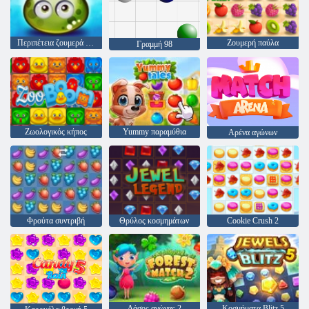
Περιπέτεια ζουμερά μούρα
Ζουμερή παύλα
Γραμμή 98
Ζωολογικός κήπος
Yummy παραμύθια
Αρένα αγώνων
Φρούτα συντριβή
Θρύλος κοσμημάτων
Cookie Crush 2
Δάσος αγώνας 2
Κοσμήματα Blitz 5