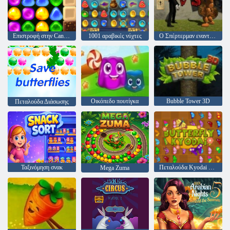
Επιστροφή στην Candyland 4: Lollipop Κήπος
1001 αραβικές νύχτες
Ο Σπέρτερμαν εναντίον του Φρέντι Ο Φάζμπεργκ
Οικόπεδο πουτίγκα
Bubble Tower 3D
Πεταλούδα Διάσωσης
Ταξινόμηση σνακ
Πεταλούδα Kyodai 2 null
Mega Zuma