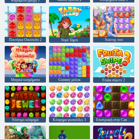
Καραμέλα βροχή 5
Πουτίγκα Οικόπεδο 2
Ναύτης ποπ
Νησί Τάμπι
Μαγικά κοσμήματα
Gummy μπλοκ
Fruita σύρετε 2
Νόστιμο κόσμημα
Κόσμημα φυσαλίδες 3
Επιστροφή στην Candyland: Επεισόδιο 2