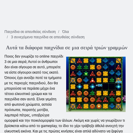
Παιχνίδια σε απευθείας σύνδεση
Όλα
3 συνεχόμενα παιχνίδια σε απευθείας σύνδεση
Αυτά τα διάφορα παιχνίδια σε μια σειρά τριών γραμμών
Ποιος δεν γνωρίζει το online παιχνίδι
3 σε μια σειρά; Αυτοί οι άνθρωποι
δεν είναι σίγουρα σε αυτό, μπορείτε
να είστε σίγουροι εκατό τοις εκατό.
Όποιος έχει ανοίξει ποτέ τα τμήματα
με τις περιοχές παιχνιδιού, δεν θα
μπορούσα να περάσει μέχρι ένα
τέτοιο ελκυστικό χρώμα και τα
παιχνίδια σαν αυτά. Είναι γεμάτη
από φωτεινά χρώματα, αστεία
πρόσωπα, πειρατής μοτίβα,
λαμπερά πέτρες, υποβρύχια
ομορφιά και την ποικιλομορφία των άλλων. Ακόμη και χωρίς να γνωρίζουν τι
βρίσκεται κάτω από το gameplay, το ίδιο το χέρι τράβηξε άθελά ανοιχτή την
ελκυστική εικόνα. Και με τις πρώτες κινήσεις είναι απλά αδύνατο να ξεφύγει