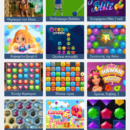
Ποδόσφαιρο Bubbles
Κοσμήματα Blitz 2 null
Θησαυροί του Montezuma 2
Καραμέλα βροχή 4
Σκοπευτής της θάλασσας
Ωκεάνια συντριβή
Κυνήγι θησαυρού
Μπλοκ τέρας
Αγώνας Χαβάης 3