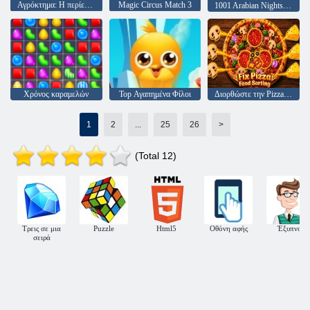
Αγρόκτημα: Η περίεργη υπόθεση του
Magic Circus Match 3
1001 Arabian Nights 5: Σεβάχ ο ναυτικός
Χρόνος καραμελών
Top Αγαπημένα Φίλοι
Διορθώστε την Pizza: Food Sorting
1
2
...
25
26
>
(Total 12)
Τρεις σε μια
Puzzle
Html5
Οθόνη αφής
Έξυπνος
σειρά