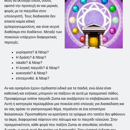
θέση να εκπλήξει όλους όσους
εφιστά την προσοχή αν και μερικές
φορές με τα παιχνίδια στον
υπολογιστή. Τους διαδικασία δεν
απαιτεί καμία ειδική
εμπειρογνωμοσύνη, και είναι συχνά
διαθέσιμα στο διαδίκτυο. Μεταξύ των
ποικιλιών υπάρχουν διαφορετικές
περιοχές:
γυρίσματα? & Nbsp?
Η δράση? & Nbsp?
iskalki? & Nbsp?
Η λογική παιχνίδι? & Nbsp?
ευκινησία? & Nbsp?
επιταχυνθεί. & Nbsp?
Αν και ορισμένοι έχουν σχεδιαστεί ειδικά για τα παιδιά, ενώ άλλα είναι
καθολική και ενήλικες μπορούν να παίξουν σε αυτά με πραγματικό πάθος.
Προσφέρουμε online παιχνίδι Zuma και ανεξάρτητα το επιβεβαιώσει αυτό.
Αυτή η κατηγορία περιλαμβάνει μια ποικιλία από επιλογές για διασκέδαση και
αν σας αρέσει το γαστρονομικό θέμα, πηγαίνετε σε ένα εστιατόριο
θαλασσινών. Προσπαθήστε να κρατήσετε τα τρόφιμα στο ταπέτο δεν φθάνουν
τα άκρα, διαφορετικά πέφτουν στο πάτωμα και το παιχνίδι τελειώνει. Στην
πραγματικότητα, κάθε φορά που παίζετε Zuma σε απευθείας σύνδεση