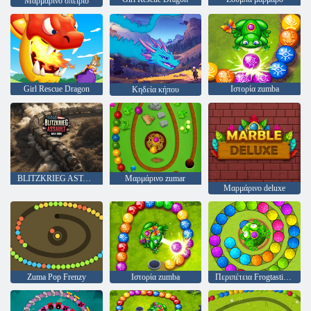
Μαρμάρινο σπείριο
Girl Rescue Dragon
Ιστορία zumba
Κηδεία κήπου
BLITZKRIEG ASTABER: Ζώνη πολέμου!
Μαρμάρινο zumar
Μαρμάρινο deluxe
Zuma Pop Frenzy
Ιστορία zumba
Περιπέτεια Frogtastic Marble