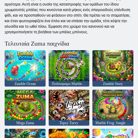
αργότερα. Αυτή είναι η ουσία της καταστροφής των ομάδων του ίδιου
χρωματιστές μπάλες που κινούνται κατά μήκος ενός σπειροειδούς επένδυση
φίδι, και να προσπαθούν να φτάσουν στο σπίτι. Θα πρέπει να το σταματήσει,
και όταν φωτογραφίζετε ένα όπλο και να σπάσει την ομάδα, τότε κόψτε την
αλυσίδα και το ωθεί πίσω. Έμφαση στο χρώμα του κανονιού και να
χρησιμοποιήσετε τη βοήθεια των μπάλες μπόνους.
Τελευταία Zuma παιχνίδια
Zumble Ocean
Ποδόσφαιρο Marble Shooter
Zumble Story
Mega Zuma
Topsy Turvy
Marble Frog: Jungle Ball Blast