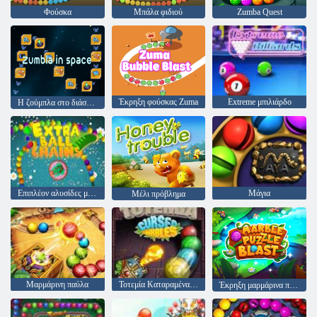
Φούσκα
Μπάλα φιδιού
Zumba Quest
Έκρηξη φούσκας Zuma
Extreme μπιλιάρδο
Η ζούμπλα στο διάστημα
Επιπλέον αλυσίδες μπάλας
Μάγια
Μέλι πρόβλημα
Μαρμάρινη παύλα
Τοτεμία Καταραμένα Μάρμαρα
Έκρηξη μαρμάρινα παζλ