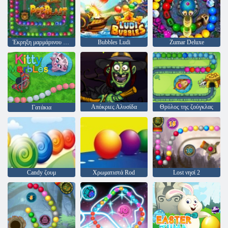
Έκρηξη μαρμάρινου ζούγκλα
Bubbles Ludi
Zumar Deluxe
Απόκριες Αλυσίδα
Θρύλος της ζούγκλας
Γατάκια
Candy ζουμ
Χρωματιστά Rod
Lost νησί 2