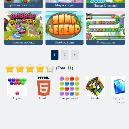
Έχασε το πακέτο επίπεδο Νησί
Μάγια Ζούμα
Πάσχα Zuma null
Shooter φούσκα
Θρύλος Zuma
Μπάλα zuma
1
2
>
(Total 11)
Αρχίδια
Html5
3 σε μια σειρά
Puzzle
Τρεις σε μια
σειρά