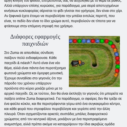
αργή κίνηση του φιδιού, επιτρέποντάς σας να ασχοληθεί με το θέμα σε βάθος.
Αλλά υπάρχουν επίσης κυρώσεις, για παράδειγμα, μια σειρά αποτυχημένων
κινήσεων κυκλοφορίας σέρνεται το φίδι γίνεται πιο γρήγορα, δεν είναι στο χέρι.
Αν ξαφνικά έχετε έτοιμο να πυροβολήσει την μπάλα εντελώς περιττή, που
είναι, το πεδίο δεν είναι το ίδιο χρώμα αυτό, πυροβολούν σε τίποτα για να
φτάσουμε στην επόμενη στροφή πιο χρήσιμο.
Διάφορες εφαρμογές
παιχνιδιών
Στο Zuma σε απευθείας σύνδεση
παίζουν πολύ ενδιαφέρουσα. Κάθε
παιχνίδι & ndash? Αυτό είναι ένα νέο
θέμα, αλλά είναι πάντα ένα πυροτέχνημα
φωτεινά χρώματα και όμορφη μουσική.
Έχουμε συνηθίσει στο γεγονός ότι την
πάροδο του χρόνου υπάρχουν
προϊόντα στο κύριο μοιάζει μόνο με το
αρχικό παιχνίδι. Ως εκ τούτου, δεν θα είναι έκπληξη το γεγονός ότι μπορείτε να
παίξετε online Zuma διαφορετικά. Για παράδειγμα, οι σφαίρες δεν θα τρέξει σε
ένα φαύλο κύκλο, και θα περιστρέφονται γύρω από ένα συγκεκριμένο κέντρο,
και κάθε φορά που στροφάλου πυροβόλησε και γυρίστε από την άλλη
πλευρά. Όταν σχηματίζονται αρκετές συστάδες μπάλες διαφορετικού
χρώματος από τον κεντρικό άξονα, μοιάζουν με ένα περιστρεφόμενο
ανεμιστήρα, αλλά πρέπει ακόμα να καταρρίψουν την ίδια ακριβώς ομάδα