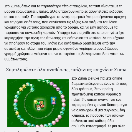
Στο Zuma, όπως και τα περισσότερα τέτοια παιχνίδια, τα τσιπ γίνονται με τη
μορφή χρωματιστές μπάλες, αλλά υπάρχουν κάποιες ασυνήθιστες εκδόσεις
αυτού του παζλ. Για παράδειγμα, στον κήπο μερικά έντομα σέρνονται αράχνη
και τα ρίχνει σε άλλους, που συνθέτουν τις τάξεις των εντόμων του ίδιου
χρώματος για να τους αφαιρέσει από το δρόμο, και να μην αφήσουμε τα
παράσιτα να συγκομιδή καρπών. Υπάρχει ένα παιχνίδι στο οποίο η γάτα έχει
κυριαρχήσει την τέχνη της ύπνωσης και ενέπνευσε τα κοτόπουλα που έχουν
να πηδήξουν το στόμα του. Μόνο ένα κοτόπουλο δραπέτευσε από την
αυταπάτη και πλάνη, και τώρα με μια σφεντόνα γυρίσματα συναδέλφους
γραμμή χρώματος γκόμενα του να αποτρέπει τις δολοφονικές Sest γάτα των
θυμάτων τους.
Συμπληρώστε όλα αναθέσεις, παίζοντας παιχνίδια Zuma
Στο Zuma Deluxe παίξετε online
δωρεάν επιλέγοντας έναν από τους
δύο τρόπους. Στην πρώτη
προτεινόμενη κάποια γύρους &
ndash? υπάρχει ανάγκη για ένα
περιορισμένο χρονικό διάστημα για
να ολοκληρωθεί μια συγκεκριμένη
κλίμακα, το ποσοστό των οποίων
αυξάνεται από κάθε ομάδα
αριθμών καταστραφεί. Σε μια άλλη