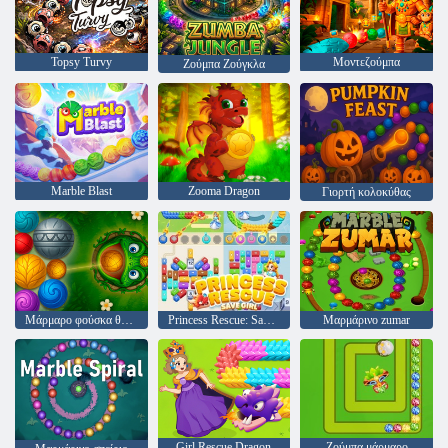
Topsy Turvy
Μοντεζούμπα
Ζούμπα Ζούγκλα
Marble Blast
Zooma Dragon
Γιορτή κολοκύθας
Μάρμαρο φούσκα θρύλος
Princess Rescue: Save Girl
Μαρμάρινο zumar
Girl Rescue Dragon
Ζούμπα μάρμαρο