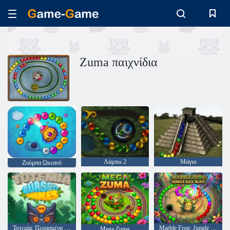
Zuma παιχνίδια
Λάμπω 2
Μάγια
Ζούμπα Ωκεανό
Τοτεμία: Περασμένα μάρμαρα
Marble Frog: Jungle Ball Blast
Mega Zuma