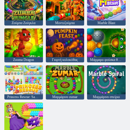
Ζούμπα Ζούγκλα
Μοντεζούμπα
Marble Blast
Zooma Dragon
Γιορτή κολοκύθας
Μάρμαρο φούσκα θρύλος
Princess Rescue: Save Girl
Μαρμάρινο zumar
Μαρμάρινο σπείριο