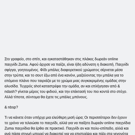
Στο γραφείο, στο σπίτι, και εγκαταστάθηκαν στις πλάκες δωρεάν online
παιχνίδι Zuma. Αφού άρχισε να παίζει, είναι ήδη αδύνατη η διακοπή. Παιχνίδι
σφίγγει, γοητευμένος. Φίδι μπάλες διαφορετικού χρώματος σέρνεται μέσα
στην τρύπα, και το σουτ έξω από ένα κανόνι, μαζεύοντας την μπάλα για το
επόμενο πλάνο που ταιριάζει με το χρώμα μιας συγκεκριμένης ομάδας στην
αλυσίδα. Τυχερός shot καταστρέφει την ομάδα, αν και επλήγησαν από &
ndash? γίνεται μέρος του φιδιού, και την επέκτασή του πιο κοντά στο στόχο.
Αλλά τίποτα, σύντομα θα έχετε τις μπάλες μπόνους.
& nbsp?
Τι να κάνετε όταν υπήρχε μια ελεύθερη μισή ώρα; Οι περισσότεροι δεν έχουν
το χρόνο να τελειώσει το παιχνίδι, αλλά για να παίξετε δωρεάν online παιχνίδια
Zuma παιχνίδια θα έρθει σε πρακτικό. Παιχνίδι αν και πολυ-επίπεδο, αλλά και
ανά πάσα στιγμή μπορεί να διακοπεί για να επιστρέψει και πάλι στα γεγονότα