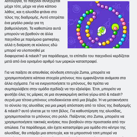
λειτουργία, το παιχνίδι συνεχίζεται
μέχρι τότε, μέχρι να γίνει κάποιο
λάθος, και η αλυσίδα φτάνει στο
τέλος της διαδρομής. Αυτό επιτρέπει
ένα μεγάλο ρεκόρ για τη
βαθμολόγηση. Τα καθεστώτα αυτά
μπορούν να βρεθούν σε άλλα
παιχνίδια με παρόμοια gameplay,
αλλά η διαίρεση σε κύκλους εδώ
μπορεί να υλοποιηθεί με
διαφορετικό & ndash? για παράδειγμα, το επίπεδο του παιχνιδιού κερδίζεται
μετά από ένα ορισμένο αριθμό των μαρκών καταστραφεί.
Για να παίξετε σε απευθείας σύνδεση επιτυχία Zuma, μπορείτε να
χρησιμοποιήσετε κάποια στοιχεία μπόνους που εμφανίζονται ανάμεσα στα
άλλα σχήματα. Για να ενεργοποιήσετε το μπόνους, θα πρέπει να
συμπεριλάβετε στην ομάδα σχεδίαζε να την εξαλείψει. Έτσι, μπορείτε να
φυσήξει όλες τις μάρκες σε μια συγκεκριμένη ακτίνα γύρω από & ndash?
συχνά μια τέτοια μπόνους υποδεικνύεται από μια βόμβα. Ή να μετακινήσετε
το σύνολο της αλυσίδας για μια μικρή απόσταση από το τέλος της διαδρομής
& ndash? αυτό γίνεται με το τσιπ βέλος. Για καθυστέρηση της αλυσίδας,
χρησιμοποιείται το μπόνους στο ρολόι. Παίζοντας στο Zuma, μπορείτε να
χρησιμοποιήσετε τακτικές κινήσεις που βοηθούν στην προστασία από την
απώλεια. Για παράδειγμα, εάν έχετε καταστρέψει μια ομάδα στο κέντρο της
αλυσίδας, θα υπάρξει μια αποτυχία, και τα μπροστινά τσιπ μπορεί να