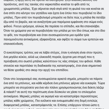
δωρεάν, η αρχή αυτή θα πρέπει να διατηρηθεί. Στην κλασική έκδοση του
προϊόντος, αντί της ταινίας στο ναρκοπέδιο κινείται το φίδι από τις
χρωματιστές μπάλες. Έχει σέρνεται σιγά-σιγά από τη φωλιά του και κινείται σε
ένα σπίτι στο κέντρο του γηπέδου και έχετε ένα όπλο που πυροβολεί το ίδιο
μπάλες. Πριν από τον πυροβολισμό μπορείτε να δείτε πώς η μπάλα θα πετάξει
έξω από το βαρέλι, και να αναζητήσει μια παρόμοια εμφάνιση στο σώμα ενός
φιδιού. Focus γρήγορα, αλλιώς θα περάσει το επίπεδο, και θα επαναλάβει.
Όταν τα χρώματα για να πυροβολήσει την μπάλα με τον ίδιο όπως και στο ίδιο
το φίδι, τον πυροβολήσει και όταν συσσωρεύονται μια ομάδα τρία
πανομοιότυπα αντικείμενα, εξαφανίζεται, και σφίξτε το σώμα των ερπετών και
επανασύνδεση.
Ο ευκολότερος τρόπος για να λάβει στόχος, όταν η κίνηση είναι στον πρώτο,
ένα μεγάλο κύκλο, αλλά ως ελικοειδή πορεία, έρχεται μια στιγμή που η
πρόσβαση στο σωστό μπάλες καλύπτουν τις νέες σπείρες του φιδιού. Κάθε
στενεύει και περιπλέκει τη διαδικασία της καταστροφής, έτσι είναι σημαντικό
να θέσει γροθιές στο σκορ την αρχή του επιπέδου.
Όταν στο λογαριασμό σας συσσωρεύεται αρκετά σημεία, μπορείτε να πάρετε
ένα από τα μπόνους, και κάθε κέρδισε ένα μπόνους φέρνει νέα ευκαιρία. Τώρα
μπορείτε να στοχεύσετε για ένα νέο πλάνο χρησιμοποιώντας ένα δείκτη λέιζερ
& ndash? σε αυτή την περίπτωση είναι δύσκολο να χάσει το επιλεγμένο
αντικείμενο. Μερικές μπάλες να εκραγεί και να καταστρέψει περισσότερες
μπάλες κάθε χρώματος. Πιο ευέλικτο και ενσωματωθεί στη δομή εντελώς
διαφορετική μπάλες, καταστρέφοντάς τα. Επίσης υπάρχουν τέτοια ώστε η