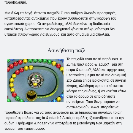
πυροβολισμό.
Μια άλλη επιλογή, όταν το παιχνίδι Zuma παίζουν δωρεάν προσφορές,
καταστρέφοντας αντικείμενα που έχουν συσσωρευτεί στην κορυφή του
αγωνιστικού χώρου. Οι ανεμοδείκτης, αλλά δεν κάνει τη διαδικασία
ευκολότερη. Αν πρόκειται να δυσφημιστεί χάνει το στόχο, σύντομα δεν
υπάρχει πλέον χώρος για ελιγμούς, και αυτό σημαίνει μια απώλεια.
Ασυνήθιστη παζλ
Το παιχνίδι είναι πολύ παρόμοια με
Zuma παζλ είδος & laquo? Τρία στη
σειρά & raquo?, Αλλά καταρχήν τους
υλοποιείται με μια πολύ πιο δυναμική.
Στο Zuma chips βρίσκονται σε συνεχή
κίνηση, ολίσθηση προς τα κάτω στο
κέντρο της οθόνης, ή να κινείται κάτω
από το δρόμο σε οποιοδήποτε
αντικείμενο. Τσιπ δεν μπορούν να
ανταλλαχθούν, αλλά μπορείτε να
προσθέσετε βολές για να τους ανανεώσει με τη δημιουργία συνόλων τρία ή
περισσότερα ίδια στοιχεία & ndash? Αυτές οι ομάδες εξαφανίζονται από την
οθόνη. Πρόβλημα & ndash? να αποτρέψει τη μετακίνηση των μαρκών στη
γραμμή του τερματισμού.