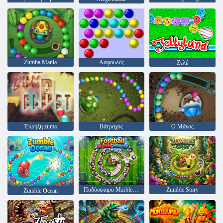
Zumba Mania
Ασφουλές
Ζελέ
Έκρηξη zuma
Βάτραχος
Ο Μάγος
Ποδόσφαιρο Marble Shooter
Zumble Story
Zumble Ocean