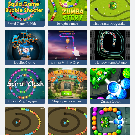
Ιστορία zumba
Περιπέτεια Frogtastic Marble
Squid Game Bubble Shooter
Βομβαρδιστής
TD νέον πυροβολισμό
Zooma Marble Quest 3D
Σπειροειδής Σύγκρουση
Μαρμάρινο σκοπευτή
Zumba Quest