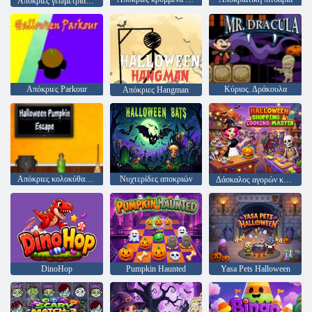
Απόκριες γεωμετρία παύλα
Απόκριες Parkour
Κύριος. Δράκουλα
Απόκριες Hangman
Απόκριες κολοκύθας απόδραση
Νυχτερίδες αποκριών
Δάσκαλος αγορών και μαγειρικής για το Halloween
DinoHop
Pumpkin Haunted
Yasa Pets Halloween