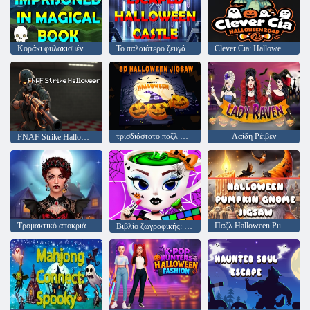
Κοράκι φυλακισμένο στο μαγικό βιβλίο
Το παλαιότερο ζευγάρι δραπέτευσε από το κάστρο του Halloween
Clever Cia: Halloween 2048
τρισδιάστατο παζλ Halloween
Λαίδη Ρέιβεν
FNAF Strike Halloween
Τρομακτικό αποκριάτικο Makeover
Παζλ Halloween Pumpkin Gnome
Βιβλίο ζωγραφικής: Halloween Ballerina Cappuccina