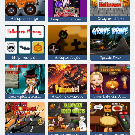
Απόκριες φορτηγό
Χόλιγουντ Χόρνο
Ετοιμαστείτε για αποκριές
Μνήμη αποκριών
Απόκριες Τροχός
Τροχαίο Drive
Κρύα καρδιά: Στοιχεία σχετικά με το πρόσωπο της Άννας για το Halloween
Αναβάτης κολοκύθας
Sweet Baby Girl Απόκριες διασκέδαση
Απόκριες κρυμμένα αντικείμενα
Αποκριάτικη πιτσαρία