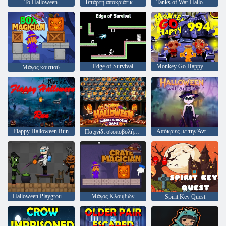
Το Halloween
Τετάρτη αποκριάτικο σπήλαιο
Tanks of War Halloween
Edge of Survival
Monkey Go Happy Stage 994
Μάγος κουτιού
Flappy Halloween Run
Απόκριες με την Άντζελα
Παιχνίδι σκοποβολής Halloween Bubble
Halloween Playground: Faction Wars
Μάγος Κλουβιών
Spirit Key Quest