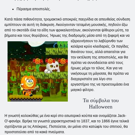
Πέρασμα αποστολές.
Κατά πάσα πιθανότητα, τρομακτικό αποκριές παιχνίδια σε απευθείας σύνδεση
εμπίπτουν σε αυτή τη διάκριση. Ακούγονταν τεταμένη μουσικής, πηδούν έξω
από το σκοτάδι όλα τα είδη των φρικαλεοτήτων, ακούγονται ψίθυροι μύτη, τα
βήματα και τους θορύβους. Ήρωες της διαδρομής μέσα από τη ζοφερή
και να
εξερευνήσουν το λαβύρινθο των
κελάρια κρύο κλειδαριές. Οι παγίδες
θανάτου τους, αλλά απαιτείται για
την εκτέλεση της αποστολής, και θα
πρέπει να συνοδεύεται από τους
ήρωες μέχρι το τέλος. Και για να
νικήσουμε τη μάγισσα, θα πρέπει να
διαχειριστείτε για λίγο στο
εργαστήριο της να προετοιμάσει ένα
μαγικό φίλτρο.
Τα σύμβολα του
Halloween
Η γνωστή κολοκύθας με ένα κερί στο εσωτερικό κούπα και ονομάζεται Jack-
O'-φανάρι. Βρήκε τα γνωστά χαρακτηριστικά το 1837, και το 1866 έγινε τελικά
σχετίζονται με τις Απόκριες. Πιστεύεται, αν μείνει στο κατώφλι του σπιτιού, θα
προστατεύσει από τα κακά πνεύματα.