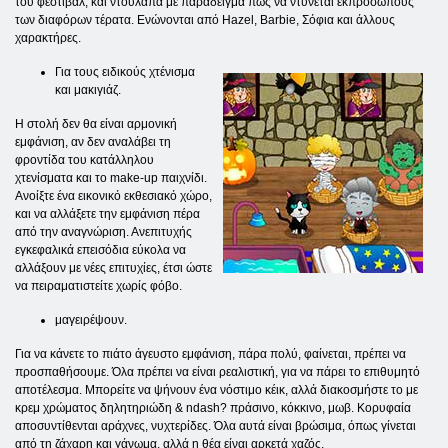
του φεστιβάλ, και ντουλάπα με παράδειγμα πώς να ντύνεται εκπροσώπους
των διαφόρων τέρατα. Ενώνονται από Hazel, Barbie, Σόφια και άλλους
χαρακτήρες.
Για τους ειδικούς χτένισμα
και μακιγιάζ.
Η στολή δεν θα είναι αρμονική
εμφάνιση, αν δεν αναλάβει τη
φροντίδα του κατάλληλου
χτενίσματα και το make-up παιχνίδι.
Ανοίξτε ένα εικονικό εκθεσιακό χώρο,
και να αλλάξετε την εμφάνιση πέρα ​​
από την αναγνώριση. Ανεπιτυχής
εγκεφαλικά επεισόδια εύκολα να
αλλάξουν με νέες επιτυχίες, έτσι ώστε
να πειραματιστείτε χωρίς φόβο.
μαγειρέψουν.
Για να κάνετε το πιάτο άγευστο εμφάνιση, πάρα πολύ, φαίνεται, πρέπει να
προσπαθήσουμε. Όλα πρέπει να είναι ρεαλιστική, για να πάρει το επιθυμητό
αποτέλεσμα. Μπορείτε να ψήνουν ένα νόστιμο κέικ, αλλά διακοσμήστε το με
κρεμ χρώματος δηλητηριώδη & ndash? πράσινο, κόκκινο, μωβ. Κορυφαία
αποσυντίθενται αράχνες, νυχτερίδες. Όλα αυτά είναι βρώσιμα, όπως γίνεται
από τη ζάχαρη και γάνωμα, αλλά η θέα είναι αρκετά χαζός.