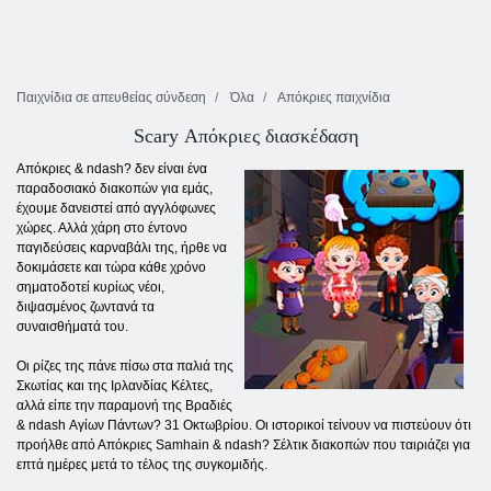
Παιχνίδια σε απευθείας σύνδεση
Όλα
Απόκριες παιχνίδια
Scary Απόκριες διασκέδαση
Απόκριες & ndash? δεν είναι ένα
παραδοσιακό διακοπών για εμάς,
έχουμε δανειστεί από αγγλόφωνες
χώρες. Αλλά χάρη στο έντονο
παγιδεύσεις καρναβάλι της, ήρθε να
δοκιμάσετε και τώρα κάθε χρόνο
σηματοδοτεί κυρίως νέοι,
διψασμένος ζωντανά τα
συναισθήματά του.
Οι ρίζες της πάνε πίσω στα παλιά της
Σκωτίας και της Ιρλανδίας Κέλτες,
αλλά είπε την παραμονή της Βραδιές
& ndash Αγίων Πάντων? 31 Οκτωβρίου. Οι ιστορικοί τείνουν να πιστεύουν ότι
προήλθε από Απόκριες Samhain & ndash? Σέλτικ διακοπών που ταιριάζει για
επτά ημέρες μετά το τέλος της συγκομιδής.