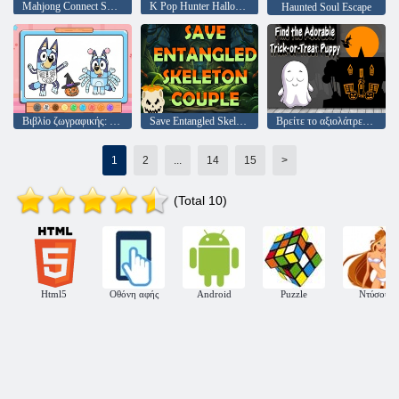
Mahjong Connect Spooky
K Pop Hunter Halloween Fashion
Haunted Soul Escape
Βιβλίο ζωγραφικής: Bluey Halloween κοστούμι
Save Entangled Skeleton Couple
Βρείτε το αξιολάτρευτο κουτάβι Trick-or-Treat
1
2
...
14
15
>
(Total 10)
Html5
Οθόνη αφής
Android
Puzzle
Ντύσου