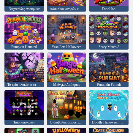
Νυχτερίδες αποκριών
Δάσκαλος αγορών και μαγειρικής για το Halloween
DinoHop
Pumpkin Haunted
Yasa Pets Halloween
Scary Match-3
Τα τρία πλακάκια στον κόσμο του Halloween
Μπίνγκο Απόκριες
Pumpkin Pursuit
Ταίρι αποκριών
Ο διάβολος έπιασε τη Σόνα Άντι
Doodle Halloween Momo Cat : Sea Magic