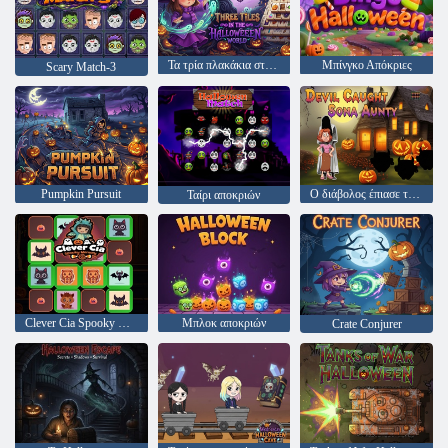
Τα τρία πλακάκια στον κόσμο του Halloween
Μπίνγκο Απόκριες
Scary Match-3
Pumpkin Pursuit
Ο διάβολος έπιασε τη Σόνα Άντι
Ταίρι αποκριών
Clever Cia Spooky Memory
Μπλοκ αποκριών
Crate Conjurer