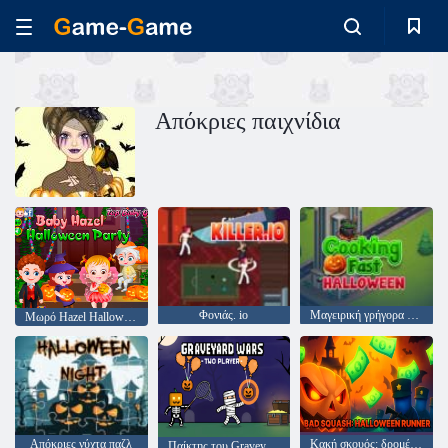
Απόκριες παιχνίδια
Φονιάς. io
Μαγειρική γρήγορα αποκριές
Μωρό Hazel Halloween Party
Απόκριες νύχτα παζλ
Κακή σκουός: δρομέας αποκριών
Παίκτης του Graveyard Wars Two