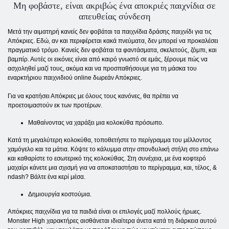
Μη φοβάστε, είναι ακριβώς ένα αποκριές παιχνίδια σε
απευθείας σύνδεση
Μετά την αιματηρή κανείς δεν φοβάται τα παιχνίδια δράσης παιχνίδι για τις
Απόκριες. Εδώ, αν και περιφέρεται κακά πνεύματα, δεν μπορεί να προκαλέσει
πραγματικό τρόμο. Κανείς δεν φοβάται τα φαντάσματα, σκελετούς, ζόμπι, και
βαμπίρ. Αυτές οι εικόνες είναι από καιρό γνωστό σε εμάς, ξέρουμε πώς να
ασχοληθεί μαζί τους, ακόμα και να προσπαθήσουμε για τη μάσκα του
εναρκτήριου παιχνιδιού online δωρεάν Απόκριες.
Για να κρατήσει Απόκριες με όλους τους κανόνες, θα πρέπει να
προετοιμαστούν εκ των προτέρων.
Μαθαίνοντας να χαράξει μια κολοκύθα πρόσωπο.
Κατά τη μεγαλύτερη κολοκύθα, τοποθετήστε το περίγραμμα του μέλλοντος
χαμόγελο και τα μάτια. Κόψτε το κάλυμμα στην σπονδυλική στήλη στο επάνω
και καθαρίστε το εσωτερικό της κολοκύθας. Στη συνέχεια, με ένα κοφτερό
μαχαίρι κάνετε μια σχισμή για να αποκαταστήσει το περίγραμμα, και, τέλος, &
ndash? Βάλτε ένα κερί μέσα.
Δημιουργία κοστούμια.
Απόκριες παιχνίδια για τα παιδιά είναι οι επιλογές μαζί πολλούς ήρωες.
Monster High χαρακτήρες αισθάνεται ιδιαίτερα άνετα κατά τη διάρκεια αυτού