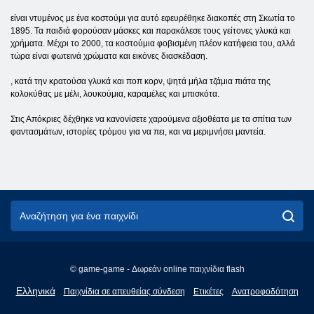
είναι ντυμένος με ένα κοστούμι για αυτό εφευρέθηκε διακοπές στη Σκωτία το
1895. Τα παιδιά φορούσαν μάσκες και παρακάλεσε τους γείτονες γλυκά και
χρήματα. Μέχρι το 2000, τα κοστούμια φοβισμένη πλέον κατήφεια του, αλλά
τώρα είναι φωτεινά χρώματα και εικόνες διασκέδαση.
, κατά την κρατούσα γλυκά και ποπ κορν, ψητά μήλα τζάμια πιάτα της
κολοκύθας με μέλι, λουκούμια, καραμέλες και μπισκότα.
Στις Απόκριες δέχθηκε να κανονίσετε χαρούμενα αξιοθέατα με τα σπίτια των
φαντασμάτων, ιστορίες τρόμου για να πει, και να μεριμνήσει μαντεία.
© game-game - Δωρεάν online παιχνίδια flash
English
Ελληνικά
Παιχνίδια σε απευθείας σύνδεση
Ετικέτες
Ανατροφοδότηση
Français