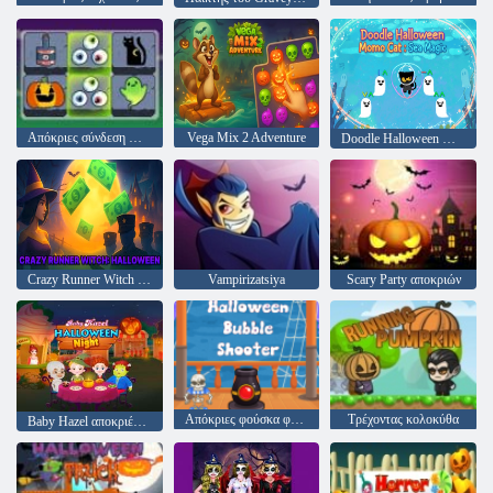
Απόκριες σύνδεση Mahjong
Vega Mix 2 Adventure
Doodle Halloween Momo Cat : Sea Magic
Crazy Runner Witch Halloween
Vampirizatsiya
Scary Party αποκριών
Απόκριες φούσκα φούσκα
Τρέχοντας κολοκύθα
Baby Hazel αποκριές νύχτα