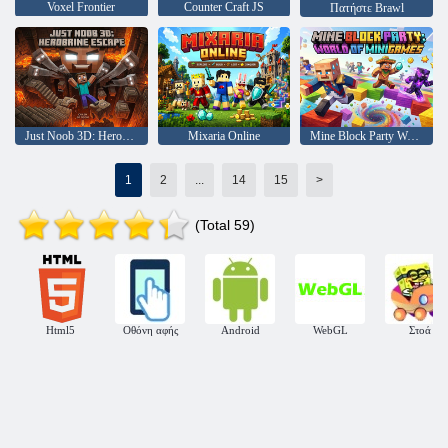
Voxel Frontier
Counter Craft JS
Πατήστε Brawl
Just Noob 3D: Herobrine Escape
Mixaria Online
Mine Block Party World of Minigames
1
2
...
14
15
>
(Total 59)
Html5
Οθόνη αφής
Android
WebGL
Στοά