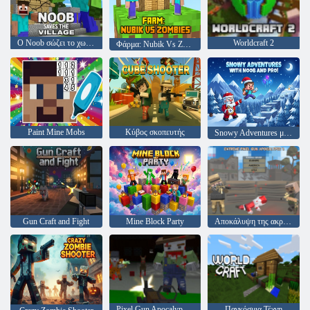
Ο Noob σώζει το χωριό
Worldcraft 2
Φάρμα: Nubik Vs Zombies
Paint Mine Mobs
Κύβος σκοπευτής
Snowy Adventures με Noob και Pro!
Gun Craft and Fight
Mine Block Party
Αποκάλυψη της ακραίας Pixel Gun 3
Pixel Gun Apocalypse 6
Παγκόσμια Τέχνη