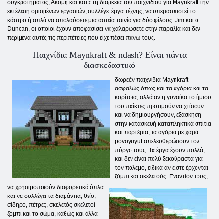
συγκροτήματος; Ακόμη και κατά τη διάρκεια του παιχνιδιού για Maynkraft την
εκτέλεση ορισμένων εργασιών, συλλέγει έργα τέχνης, να υπερασπιστεί το
κάστρο ή απλά να απολαύσετε μια αστεία ταινία για δύο φίλους: Jim και ο
Duncan, οι οποίοι έχουν αποφασίσει να χαλαρώσετε στην παραλία και δεν
περίμενα αυτές τις περιπέτειες που είχε πέσει πάνω τους.
Παιχνίδια Maynkraft & ndash? Είναι πάντα
διασκεδαστικό
δωρεάν παιχνίδια Maynkraft
ασφαλώς όπως και τα αγόρια και τα
κορίτσια, αλλά αν η γυναίκα το ήμισυ
του παίκτες προτιμούν να χτίσουν
και να δημιουργήσουν, εξάσκηση
στην κατασκευή καταπληκτικά σπίτια
και παρτέρια, τα αγόρια με χαρά
povoyuyut απελευθερώσουν τον
πύργο τους. Τα έργα έχουν πολλά,
και δεν είναι πολύ ξεκούραστα για
τον πόλεμο, ειδικά αν είστε έρχονται
ζόμπι και σκελετούς. Εναντίον τους,
να χρησιμοποιούν διαφορετικά όπλα
και να συλλέγει τα διαμάντια, θείο,
σίδηρο, πέτρες, σκελετός σκελετοί
ζόμπι και το σώμα, καθώς και άλλα