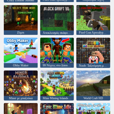
Crazy Zombie Shooter
Ζόμπι
Pixel Gun Apocalypse 2
Αποκλεισμός σκάφους 3D
Obby Maker
99 Νύχτες στο Δάσος με τους Noob και Pro!
Noob: Ταξινόμηση μεγάλων αντικειμένων
Miner με μπαζούκα
Mine Mining Islands 2: Skyblock City!
World Craft HD