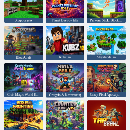
Χειροτεχνία
Planet Destroy Idle
Parkour Stick: Block Adventure
Kubz. io
Skyslands. io
BlockCraft
Craft Magic World Escape
Crazy Pixel Apocalypse 4 UI 2026
Ορυχείο & Κατασκευή