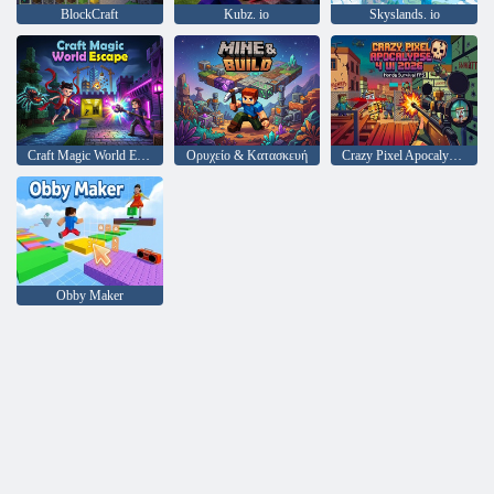
BlockCraft
Kubz. io
Skyslands. io
Craft Magic World Escape
Ορυχείο & Κατασκευή
Crazy Pixel Apocalypse 4 UI 2026
Obby Maker