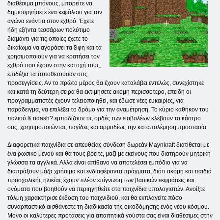
διαθέσιμα μπόνους, μπορείτε να
δημιουργήσετε ένα κεφάλαιο για τον
αγώνα ενάντια στον εχθρό. Έχετε
ήδη εξήντα τεσσάρων πολύτιμο
διαμάντι για τις οποίες έχετε το
δικαίωμα να αγοράσει τα ξίφη και τα
χρησιμοποιούν για να κρατήσει τον
εχθρό που έχουν στην κατοχή τους,
επιδέξια τα τοποθετούσαν στις
προσεγγίσεις. Αν το πρώτο μέρος θα έχουν καταλάβει εντελώς, συνεχίστηκε
και κατά τη δεύτερη σειρά θα εκτιμήσετε ακόμη περισσότερο, επειδή οι
προγραμματιστές έχουν τελειοποιηθεί, και έδωσε νέες ευκαιρίες, για
παράδειγμα, να επιλέξει το δρόμο για την αναμέτρηση. Το κύριο καθήκον του
παλιού & ndash? εμποδίζουν τις ορδές των εισβολέων κλέβουν το κάστρο
σας, χρησιμοποιώντας παγίδες και αρμοδίως την καταπολέμηση προστασία.
Διαφορετικά παιχνίδια σε απευθείας σύνδεση δωρεάν Maynkraft διατίθεται με
ένα ρωσικό μενού και θα τους βρείτε, μαζί με εκείνους που διατηρούν μητρική
γλώσσα τα αγγλικά. Αλλά είναι απίθανο να αποτελέσει εμπόδιο για να
διαπράξουν μάζα χρήσιμα και ενδιαφέροντα πράγματα, διότι ακόμη και παιδιά
προσχολικής ηλικίας έχουν πλέον επίγνωση των βασικών εκφράσεις και
ονόματα που βοηθούν να περιηγηθείτε στα παιχνίδια υπολογιστών. Ανοίξτε
τόλμη χαρακτήρισε έκδοση του παιχνιδιού, και θα εκπλαγείτε πόσο
συναρπαστικό αισθάνεστε τη διαδικασία της οικοδόμησης ενός νέου κόσμου.
Μόνο οι καλύτερες προτάσεις για απαιτητικά γούστα σας είναι διαθέσιμες στην