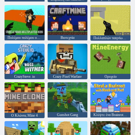
Πολέμου πολέμου οχημάτων 2020
Βιοτεχνία
Πολλαπλών παιγνίων καταπολέμησης Pixel
CrazySteve. io
Crazy Pixel Warfare
Ορυχείο
Gunshot Gang
Κλέψτε ένα Brainrot με τους Noob και Pro!
Ο Κλώνος Mine 4