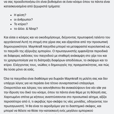
να σας προειδοποιήσω ότι είναι βυθισμένο σε έναν κόσμο όπου τα πάντα είναι
κατασκευασμένα από ξεχωριστά τμήματα:
Η φύση?
οι άνθρωποι?
Το κτίριο?
το άλλο. & Nbsp?
Και είσαι ο κόσμος και να οικοδομήσουμε, δείχνοντας πρωτοφανή ταλέντο του
αρχιτέκτονα! Αυτή τη στιγμή στα χέρια σας και εξαρτάται από την προσωπική
δημιουργικότητα. Maynkraft παιχνίδια μπορεί να μεταφραστεί κυριολεκτικά ως
το παιχνίδι της εξόρυξης εμπορίου. Ο πρωταγωνιστής εμφανίζεται περιοδικά
σε διάφορες εκδόσεις του παιχνιδιού με σταθερή ανάκαμψη στο χέρι του και
το χρησιμοποίησε για τη διάπραξη διαφόρων αποδόσεων, το σκάψιμο και το
κτίριο. Ελέγχοντας τους, νιώθεις ο δημιουργός της πραγματικότητας, και πώς
θα λύσει μόνο σε εσάς.
Όλα τα παιχνίδια είναι διαθέσιμα για δωρεάν Maynkraft τη μελέτη σας και δεν
υπάρχει λόγος για να περάσει ένα τέτοιο συναρπαστικό επάγγελμα.
Ονειροπόλοι και λάτρεις του ασυνήθιστου θα ανακαλύψουν ένα νέο site για
την ίδρυση του δικό του κόσμο, όπου τα πάντα είναι θέμα με τη θέλησή σας.
Χαριτωμένο σπίτια με κήπους αναπτύσσονται στο προσωπικό αίτημα, αξίζει
περισσότερο από ό, τι ακριβώς προ-σκάψει τις νέες μονάδες, οδηγώντας τον
πρωταγωνιστή. Ή θα είναι το αεροδρόμιο για το διαστημικό σκάφος, και
μπορεί να θέλετε να θέσει την κατασκευή ενός μεγάλου εμπορικού