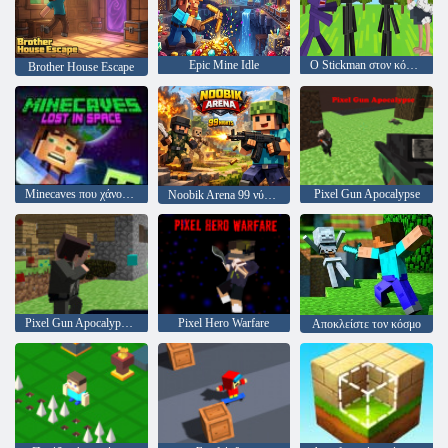
Epic Mine Idle
Ο Stickman στον κόσμο της χειροτεχνίας
Brother House Escape
Minecaves που χάνονται στο διάστημα
Pixel Gun Apocalypse
Noobik Arena 99 νύχτες
Pixel Gun Apocalypse 3
Pixel Hero Warfare
Αποκλείστε τον κόσμο