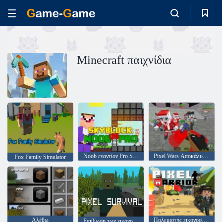
Minecraft παιχνίδια
Noob εναντίον Pro Skyblock
Pixel Wars Αποκάλυψη Ζόμπι
Fox Family Simulator
Αλέθω
Πολεμιστής εικονοστοιχείων
Επιβίωση των εικονοστοιχείων