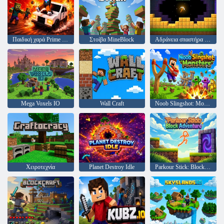
Παιδική χαρά Prime 3D
Στοίβα MineBlock
Αδράνεια σπαστήρα αξίνας
Mega Voxels IO
Wall Craft
Noob Slingshot: Monsters
Χειροτεχνία
Planet Destroy Idle
Parkour Stick: Block Adventure