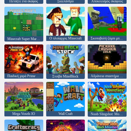
Πετάξτε ένα σκάφος
Σκιελάνδρο
Αποκλεισμός σκάφους
Ο πλοίαρχος Minecraft
Σκοποβολή ζόμπι μπλοκαρισμό πυροβόλων όπλων
Minecraft Super Mario Edition
Παιδική χαρά Prime 3D
Αδράνεια σπαστήρα αξίνας
Στοίβα MineBlock
Mega Voxels IO
Wall Craft
Noob Slingshot: Monsters