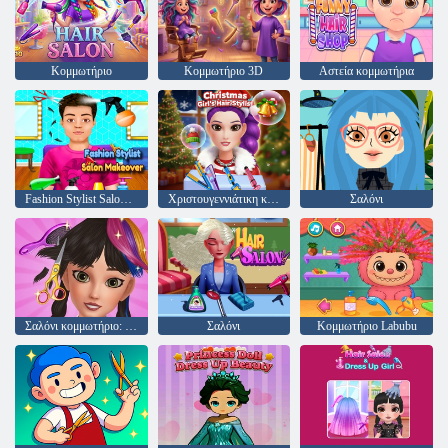
Κομμωτήριο
Κομμωτήριο 3D
Αστεία κομμωτήρια
Fashion Stylist Salon Makeover
Χριστουγεννιάτικη κομμωτική για κορίτσι
Σαλόνι
Σαλόνι κομμωτήριο: σαλόνι ομορφιάς
Σαλόνι
Κομμωτήριο Labubu