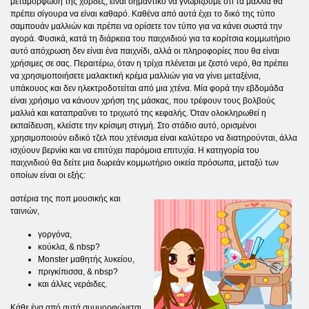
μεταμόρφωση της χορδές, είναι σημαντικό να γνωρίζουμε ότι τα μαλλιά θα
πρέπει σίγουρα να είναι καθαρό. Καθένα από αυτά έχει το δικό της τύπο
σαμπουάν μαλλιών και πρέπει να ορίσετε τον τύπο για να κάνει σωστά την
αγορά. Φυσικά, κατά τη διάρκεια του παιχνιδιού για τα κορίτσια κομμωτήριο
αυτό απόχρωση δεν είναι ένα παιχνίδι, αλλά οι πληροφορίες που θα είναι
χρήσιμες σε σας. Περαιτέρω, όταν η τρίχα πλένεται με ζεστό νερό, θα πρέπει
να χρησιμοποιήσετε μαλακτική κρέμα μαλλιών για να γίνει μεταξένια,
υπάκουος και δεν ηλεκτροδοτείται από μια χτένα. Μία φορά την εβδομάδα
είναι χρήσιμο να κάνουν χρήση της μάσκας, που τρέφουν τους βολβούς
μαλλιά και καταπραΰνει το τριχωτό της κεφαλής. Όταν ολοκληρωθεί η
εκπαίδευση, κλείστε την κρίσιμη στιγμή. Στο στάδιο αυτό, ορισμένοι
χρησιμοποιούν ειδικό τζελ που χτένισμα είναι καλύτερο να διατηρούνται, άλλα
ισχύουν βερνίκι και να επιτύχει παρόμοια επιτυχία. Η κατηγορία του
παιχνιδιού θα δείτε μια δωρεάν κομμωτήριο οικεία πρόσωπα, μεταξύ των
οποίων είναι οι εξής:
αστέρια της ποπ μουσικής και
ταινιών,
γοργόνα,
κούκλα, & nbsp?
Monster μαθητής λυκείου,
πριγκίπισσα, & nbsp?
και άλλες νεράιδες.
Κάθε ένα από αυτά συμμορφώνεται