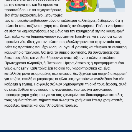
με την εικόνα της και θα πρέπει να
προσπαθήσουμε να ευχαριστήσουν,
έτσι ήταν ευχαριστημένοι. Στον τομέα
των υπηρεσιών επιβιώσουν μόνο οι καλύτεροι καλλιτέχνες, δεδομένου ότι η
πελατεία τους αυξάνεται, χάρη στις θετικές αναθεωρήσεις. Πρέπει να είμαστε
σε θέση να δημιουργήσουμε όχι μόνο για την καθημερινή styling καθημερινή
ζωή, αλλά και να δημιουργήσουν εορταστική hairstyles, να επινοήσει και να
προτείνει νέες ιδέες για τον πελάτη σας εξεπλάγησαν από τη φαντασία σας.
Δείτε τις προτάσεις που έχουν δημιουργηθεί για εσάς και τέθηκαν σε ελεύθερη
κομμωτήριο παιχνίδια. Θα είναι το σημείο εκκίνησης, θα συναντήσετε στις
δικές τους ιδέες και να βοηθήσουν να αναπτύξουν το ταλέντο στυλίστα.
Πρωτοχρονιά πλησιάζει, ή Πατρικίου Ημέρα, Απόκριες ή προγραμματισμένο
γάμο & ndash? Κάθε τρίχα έχει τα δικά του χαρακτηριστικά και είναι
κατάλληλη μόνο σε ορισμένες περιπτώσεις. Δεν ξεχνάμε και παιχνίδια κομμωτή
για τα ζώα, επειδή οι μικρότερες οι φίλοι μας αγαπούν να αναδείξουν ένα νέο
κούρεμα ή styling. Για φυλές σκύλων δημιουργήσει τη δική τους έκδοση, αλλά
αν έχετε βυθίσει στον κόσμο της φαντασίας, χαριτωμένη μονόκερους
πρόσφερε χαρά χαίτη του για να σας χτενισμένα και διακοσμημένα κοτσίδες
τους δεμένα πίσω κτυπήματα που άλλαξε το χρώμα και έπλεξε χρωματιστές
κορδέλες, πόρπες και συμπληρώθηκε πούλιες.