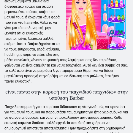
εικόνα βαψίματα μαλλιά ένα
διαφορετικό χρώμα και σκίαση
μεμονωμένες τούφες, κόψετε τα
μαλλιά τους, ή έρχονται κάθε φορά
που ένα νέο hairstyle. Αλλά το να
γίνει μια τέτοια δυναμική, μην
ξεχνάτε ότι οι ελκυστικές
περιποιημένα, λαμπερά μαλλιά
ακόμα τίποτα. Βάψτε ξηραίνεται και
να τους εύθραυστα, ξηρά, ατίθασα,
huddling, μπορεί να πέσει έξω στις
μάζες συνολικά, χάνουν τη φυσική τους λάμψη και πως δεν ταιριάζουν,
φαίνονται να είναι ατημέλητη και να λειτουργήσει. Αυτό δεν έχει συμβεί σε σας,
το καλύτερο είναι να μετριάσει λίγο πειραματισμό θέρμη και να δώσει
μεγαλύτερη προσοχή στην θρέψη και ενυδάτωση των μαλλιών, έτσι ήταν
πάντα ελκυστική.
είναι πάντα στην κορυφή του παιχνιδιού παιχνιδιών στην
υπόθεση Barber
Παιχνίδια κομμωτή για τα κορίτσια διδάσκουν τη νέα γενιά πώς να φροντίσει
για τα μαλλιά τους, και θα παρουσιάσει τα μαθήματα για ήπιο χειρισμό, και για
να φαίνονται όμορφα, και να μην προκαλέσουν αυτοτραυματισμούς. Κάθε
εικονική καμπίνα διαθέτει πολλά εργαλεία που θα ήταν χρήσιμο να
δημιουργηθεί απίστευτα αποτελέσματα. Πριν προχωρήσετε στη δημιουργική