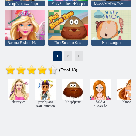
Ασημένια μαλλιά πριγκίπισσας
Μπέλλα Πόνυ Φόρεμα
Μωρό Μαλλιά Tom κομμωτήριο
Barbara Fashion Hair Saloon
Που Ξύρισμα Ώρα
Κομμωτήριο
1
2
>
(Total 18)
Hairstyles
χτενίσματα
Κουρέματα
Σαλόνι
Ντύσου
κομμωτηρίου
ομορφιάς