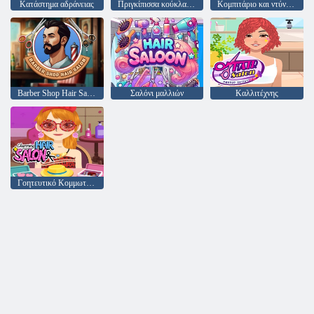
Κατάστημα αδράνειας
Πριγκίπισσα κούκλα ντύστε την ομορφιά
Κομπιτάριο και ντύνονται κορίτσι
Barber Shop Hair Salon Sim
Σαλόνι μαλλιών
Καλλιτέχνης
Γοητευτικό Κομμωτήριο