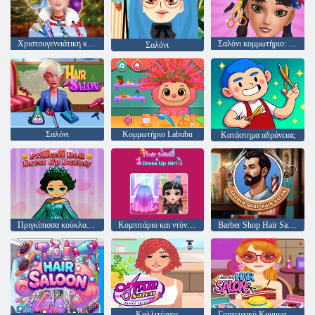
Χριστουγεννιάτικη κομμωτική για κορίτσι
Σαλόνι κομμωτήριο: σαλόνι ομορφιάς
Σαλόνι
Σαλόνι
Κομμωτήριο Labubu
Κατάστημα αδράνειας
Πριγκίπισσα κούκλα ντύστε την ομορφιά
Κομπιτάριο και ντύνονται κορίτσι
Barber Shop Hair Salon Sim
Καλλιτέχνης
Γοητευτικό Κομμωτήριο