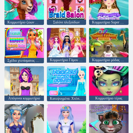
Κομμωτήριο ζώων Αυστραλίας
Σαλόνι πλεξούδων
Κομμωτήριο Super Braid HD
Κομμωτήριο Γάμου Για Πριγκίπισσες
Κομμωτήριο μόδας ζώων
Σχέδιο χτενίσματος μόδας Rainbow
Απόγονοι κομμωτήριο
Κομμωτήριο τέρας
Κατεψυγμένα. Χτένισμα σχεδιασμός