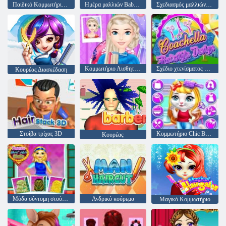
Παιδικό Κομμωτήριο Babysitter
Ημέρα μαλλιών Baby Taylor
Σχεδιασμός μαλλιών μόδας βαφής
Κομμωτήριο Αισθητικής
Σχέδιο χτενίσματος Coachella
Κουρέας Διασκέδαση
Στοίβα τρίχας 3D
Κομμωτήριο Chic Baby Kitty
Κουρέας
Μόδα σύντομη στούντιο μαλλιών
Ανδρικό κούρεμα
Μαγικό Κομμωτήριο