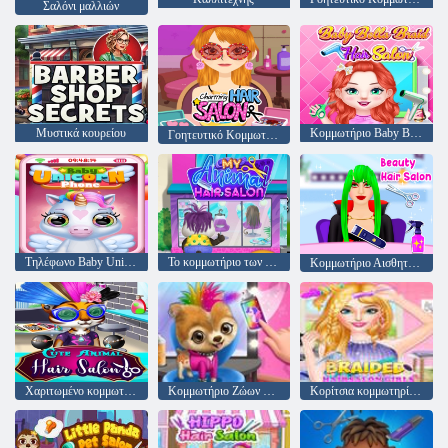
Σαλόνι μαλλιών
Μυστικά κουρείου
Κομμωτήριο Baby Bella Braid
Γοητευτικό Κομμωτήριο
Τηλέφωνο Baby Unicorn
Το κομμωτήριο των ζώων μου
Κομμωτήριο Αισθητικής
Χαριτωμένο κομμωτήριο ζώων
Κομμωτήριο Ζώων Rock Star
Κορίτσια κομμωτηρίου πλεξούδας