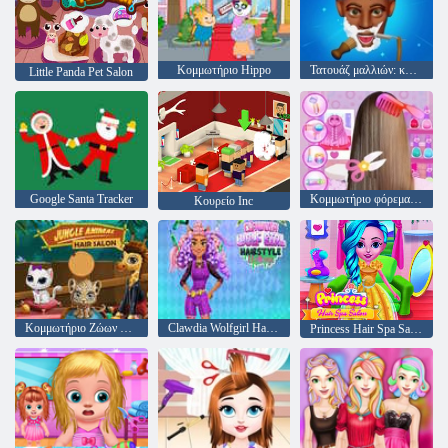
Κομμωτήριο Hippo
Τατουάζ μαλλιών: κουρέα
Little Panda Pet Salon
Google Santa Tracker
Κομμωτήριο φόρεμα μέχρι κορίτσι
Κουρείο Inc
Κομμωτήριο Ζώων Ζούγκλας
Clawdia Wolfgirl Hairstyle Πρόκληση
Princess Hair Spa Salon