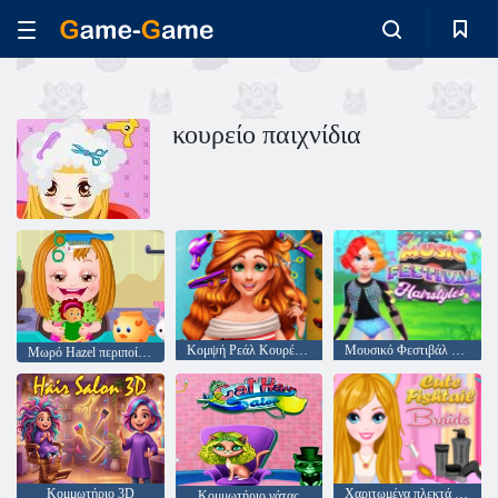
κουρείο παιχνίδια
Κομψή Ρεάλ Κουρέματα της Jessie
Μουσικό Φεστιβάλ Χτενίσματα
Μωρό Hazel περιποίηση των μαλλιών
Κομμωτήριο 3D
Χαριτωμένα πλεκτά ψαράκια
Κομμωτήριο γάτας