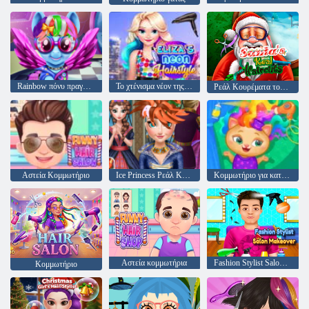
Rainbow πόνυ πραγματικές περικοπές
Το χτένισμα νέον της Eliza
Ρεάλ Κουρέματα του Αϊ-Βασίλη
Αστεία Κομμωτήριο
Ice Princess Ρεάλ Κουρέματα
Κομμωτήριο για κατοικίδια
Αστεία κομμωτήρια
Fashion Stylist Salon Makeover
Κομμωτήριο