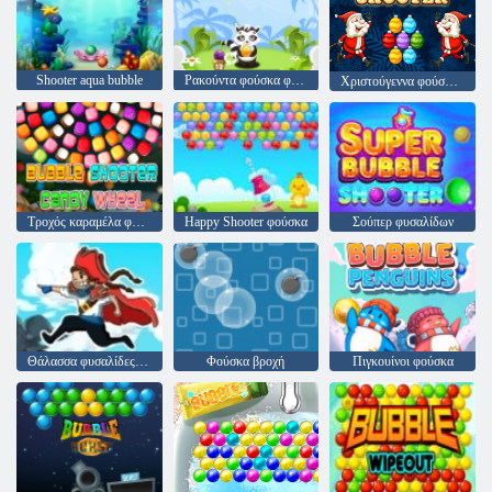
Shooter aqua bubble
Ρακούντα φούσκα φούσκα
Χριστούγεννα φούσκα shooter
Τροχός καραμέλα φούσκα φούσκα
Happy Shooter φούσκα
Σούπερ φυσαλίδων
Θάλασσα φυσαλίδες πειρατές
Φούσκα βροχή
Πιγκουίνοι φούσκα