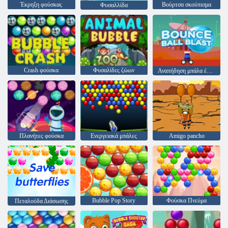
Έκρηξη φούσκας
Βούρτσα σκούπισμα
Φυσαλλίδα
Crash φούσκα
Φυσαλίδες ζώων
Αναπήδηση μπάλα έκρηξη
Πλανήτες φούσκα
Ενεργειακά μπάλες
Amigo pancho
Bubble Pop Story
Φούσκα Πνεύμα
Πεταλούδα Διάσωσης