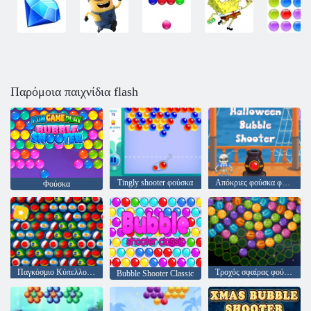
Παρόμοια παιχνίδια flash
Tingly shooter φούσκα
Απόκριες φούσκα φούσκα
Φούσκα
Παγκόσμιο Κύπελλο Βολών
Τροχός σφαίρας φούσκας
Bubble Shooter Classic