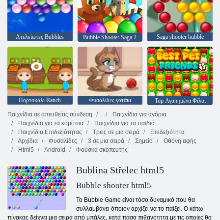
Ατελείωτες Bubbles
Saga shooter bubble
Bubble Shooter Saga 2
Πορτοκαλί Ranch
Φυσαλίδες γατάκι
Top Αγαπημένα Φίλοι
Παιχνίδια σε απευθείας σύνδεση
Παιχνίδια για αγόρια
Παιχνίδια για τα κορίτσια
Παιχνίδια για τα παιδιά
Παιχνίδια Επιδεξιότητας
Τρεις σε μια σειρά
Επιδεξιότητα
Αρχίδια
Φυσαλίδες
3 σε μια σειρά
Σημείο
Οθόνη αφής
Html5
Android
Φούσκα σκοπευτής
Bublina Střelec html5
Bubble shooter html5
Το Bubble Game είναι τόσο δυναμικό που θα
συλλαμβάνει όποιον αρχίζει να το παίξει. Ο κάτω
πίνακας δείχνει μια σειρά από μπάλες, κατά πάσα πιθανότητα με τις οποίες θα