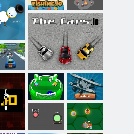
ένα καρχαρία
Περιπλανώμενοι.
Αλιεία. Οο
Ράφια Royale
io
ασκέδαση. io
Ping. io
Τα αυτοκίνητα. io
Airplan. io