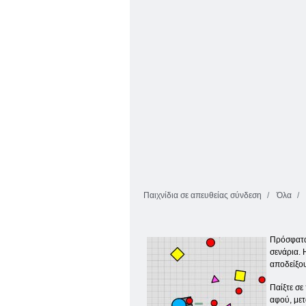
Tusg
SpeedEscape. io
Παιχνίδια σε απευθείας σύνδεση
Όλα
Πρόσφατα
σενάρια. 
αποδείξου
Παίξτε σε
αφού, μετ