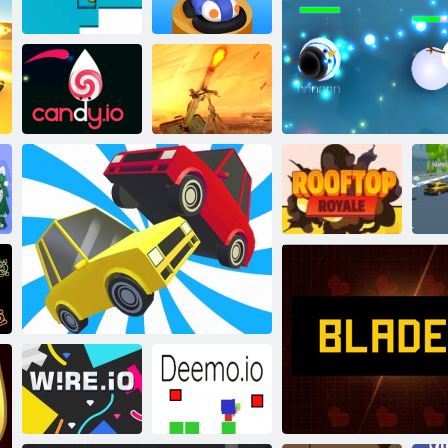
Φίδι. io Pro
GunMerge. io
Ragdoll io
Ομάδες
αρ
Χαρτιά. σε
Μανία
Kart Fight. io
Καραμέλα. Io
Γουδί. io
Royale Rooft
Snowwars. io
Δι