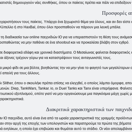
τιστές δημιουργούν νέες συνθήκες, όπου οι παίκτες πρέπει και πάλι να επιδείξουν
Προσφορές απ
υχαριστήσουν τους παίκτες. Υπάρχει ένα ξεχωριστό θέμα για όλους, και αν δεν είστ
Κύπελλο ή στο HaxBal, όπου όλοι προσπαθούν να πάρουν μια λευκή μπάλα.
 τη διαδικασία των online παιχνιδιών IO για να υπερασπιστούν τη θέση τους ανάμεσ
σπαθώντας να μην πεθάνει σε ένα shootout και να προκαλέσει βλάβη στον εχθρό.
υν σε διαφορετικά εδάφη και χρονικά διαστήματα. Ο Μεσαίωνας φαίνεται διαφορετικ
και άξονες τρέχουν γύρω για να καταστρέψουν τους ανταγωνιστές τους.
 μικρό φίδι σε μια βόλτα, βοηθώντας την να μην γίνει το φαγητό των μεγαλύτερων 
εί απειλή για τους άλλους.
ι Slither, όπου ο σκουλήκι πρέπει επίσης να ελεγχθεί, ο οποίος λάμπει όμορφα, α
μενών. Diep, TankWars, Tankar. io, οι Duel Tanks και Tanx είναι υπερήφανα. Φαίνε
ιωτικού εξοπλισμού, οπότε γιατί να μην οργανώσουμε μια παγκόσμια μάχη χωρίς μεγ
χαρακτηριστικά.
Διακριτικά χαρακτηριστικά των παιχνιδ
ν IO παιχνίδια, αυτό είναι ένα από τα ωραία χαρακτηριστικά της γραμμής προϊόντ
αν στην αρχή της εποχής των υπολογιστών και παρατηρούμε τα πρώτα της βήματα στ
νιά ενηλίκων, η οποία έχει επιβιώσει και θυμάται αυτό το στάδιο. Οι νέοι απολαμβά