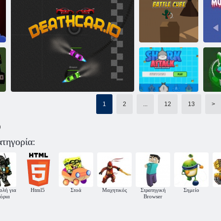
Σύρμα. io
Carfight io
Deemo. io
Μάχη κύβου
Λεπίδα. io
Δο
1
2
...
12
13
>
Επίθεση
)
καρχαρία. Οο
Πο
ατηγορία:
Deathcar. io
ολή για
Html5
Στοά
Μαχητικός
Στρατηγική
Σημείο
γόρια
Browser