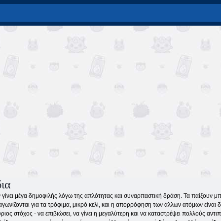
δια
ν γίνει μέγα δημοφιλής λόγω της απλότητας και συναρπαστική δράση. Τα παίξουν μπορ
ωνίζονται για τα τρόφιμα, μικρό κελί, και η απορρόφηση των άλλων ατόμων είναι δ
ριος στόχος - να επιβιώσει, να γίνει η μεγαλύτερη και να καταστρέψει πολλούς αντι