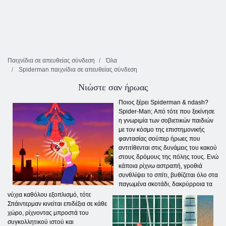
Παιχνίδια σε απευθείας σύνδεση
Όλα
Spiderman παιχνίδια σε απευθείας σύνδεση
Νιώστε σαν ήρωας
Ποιος ξέρει Spiderman & ndash?
Spider-Man; Από τότε που ξεκίνησε
η γνωριμία των σοβιετικών παιδιών
με τον κόσμο της επιστημονικής
φαντασίας σούπερ ήρωες που
αντιτίθενται στις δυνάμεις του κακού
στους δρόμους της πόλης τους. Ενώ
κάποια ρίχνω αστραπή, γροθιά
συνθλίψει το σπίτι, βυθίζεται όλο στα
παγωμένα σκοτάδι, δακρύρροια τα
νύχια καθόλου εξοπλισμό, τότε
Σπάιντερμαν κινείται επιδέξια σε κάθε
χώρο, ρίχνοντας μπροστά του
συγκολλητικού ιστού και