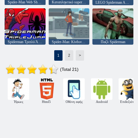
Spider-Man Web Shooter
Καταπληκτικό superhero: γκάνγκστερ της Νέας Υόρκης
LEGO Spiderman Adventure
Spiderman Τριπλό Άλμα
Spider-Man: Κίνδυνοι στο Horizon High
Παζλ Spiderman
1
2
>
(Total 21)
Ήρωες
Html5
Οθόνη αφής
Android
Επιδεξιότητ