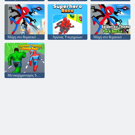
Μάχη στο θεματικό πάρκο Spiderlox
Αγώνας Υπερηρώων
Μάχη στο θεματικό πάρκο Spiderlox
Μετασχηματισμός Superhero - Αλλαγή αγώνα