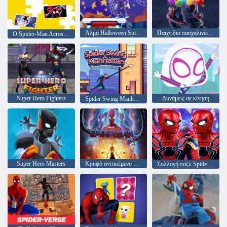
Άλμα Halloween Spidey
Παιχνίδια πασχαλινών αυγών Spider-Man
Ο Spider-Man Across the Spider-Verse Jigsaw Puzzle
Super Hero Fighters
Δυνάμεις σε κίνηση
Spider Swing Manhattan
Super Hero Masters
Κρυφό αντικείμενο Spider Man
Συλλογή παζλ Spiderman