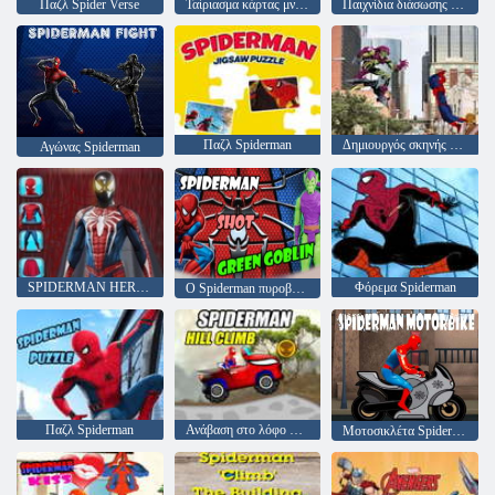
Παζλ Spider Verse
Ταίριασμα κάρτας μνήμης Spiderman
Παιχνίδια διάσωσης με υπερήρωες της αστυνομίας
Παζλ Spiderman
Δημιουργός σκηνής Spiderman
Αγώνας Spiderman
SPIDERMAN HERO MIX
Φόρεμα Spiderman
Ο Spiderman πυροβόλησε το Green Goblin
Παζλ Spiderman
Ανάβαση στο λόφο Spiderman
Μοτοσικλέτα Spiderman