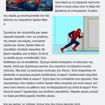
λίγο καιρό με τα σημερινά πρότυπα.
Αλλά το buzz γύρω από το θέμα δεν
βρίσκεται σε υποχώρηση. Οι φίλοι
της σειράς με ανυπομονησία την νέα
έκδοση του παιχνιδιού Spider-Man
4.
Σχετικά με την ιστοσελίδα μας www.
παιχνίδι-παιχνίδι. com. ua οπαδούς
της σειράς των κόμικς, κινούμενα
σχέδια και ταινίες Spider-Man σε
απευθείας σύνδεση παιχνίδια, θα
βρείτε ακριβώς για το θέμα. Σε αυτή
τη σελίδα έχουν τοποθετηθεί. Ενώ
διαθέσιμο για να κατεβάσετε. Έχουμε ειδικά επιλεγμένο το καλύτερο της
σειράς. Αλλά μην ξεχάσουμε αυτούς που αγαπούν τα ελάχιστα γνωστό
επιλογές. Μία από τις καλύτερες συλλογές στο δίκτυο. Έτσι σταματήσει να
βασανίζει το ερώτημα μηχανή αναζήτησης & laquo? Διαδικτυακά παιχνίδια
δωρεάν Spider-Man & raquo?. Έχετε βρει την τοποθεσία που ψάχνατε. Όσο
περισσότερο που παίζουν online Spider-Man επιτρέπει για πολύ καιρό. Δεν
είναι τόσο εύκολο να μάθουν πώς να διαχειρίζονται όχι απλά & laquo? Run-
shoot & raquo? χαρακτήρα, και σύνθετες ακροβάτης. Μερικές φορές μπορεί
να πάρει μια θέση μερικές δεκάδες φορές.
Και για εκείνες τις σπάνιες άτομα που δεν έχουν ακούσει ποτέ