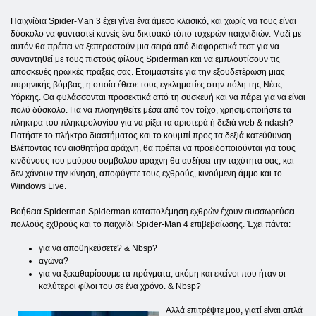
Παιχνίδια Spider-Man 3 έχει γίνει ένα άμεσο κλασικό, και χωρίς να τους είναι
δύσκολο να φανταστεί κανείς ένα δικτυακό τόπο τυχερών παιχνιδιών. Μαζί με
αυτόν θα πρέπει να ξεπεραστούν μια σειρά από διαφορετικά τεστ για να
συναντηθεί με τους πιστούς φίλους Spiderman και να εμπλουτίσουν τις
αποσκευές ηρωικές πράξεις σας. Ετοιμαστείτε για την εξουδετέρωση μιας
πυρηνικής βόμβας, η οποία έθεσε τους εγκληματίες στην πόλη της Νέας
Υόρκης. Θα φυλάσσονται προσεκτικά από τη συσκευή και να πάρει για να είναι
πολύ δύσκολο. Για να πλοηγηθείτε μέσα από τον τοίχο, χρησιμοποιήστε τα
πλήκτρα του πληκτρολογίου για να ρίξει τα αριστερά ή δεξιά web & ndash?
Πατήστε το πλήκτρο διαστήματος και το κουμπί προς τα δεξιά κατεύθυνση.
Βλέποντας τον αισθητήρα αράχνη, θα πρέπει να προειδοποιούνται για τους
κινδύνους του μαύρου συμβόλου αράχνη θα αυξήσει την ταχύτητα σας, και
δεν χάνουν την κίνηση, αποφύγετε τους εχθρούς, κινούμενη άμμο και το
Windows Live.
Βοήθεια Spiderman Spiderman καταπολέμηση εχθρών έχουν συσσωρεύσει
πολλούς εχθρούς και το παιχνίδι Spider-Man 4 επιβεβαίωσης. Έχει πάντα:
για να αποθηκεύσετε? & Nbsp?
αγώνα?
για να ξεκαθαρίσουμε τα πράγματα, ακόμη και εκείνοι που ήταν οι
καλύτεροι φίλοι του σε ένα χρόνο. & Nbsp?
Αλλά επιτρέψτε μου, γιατί είναι απλά