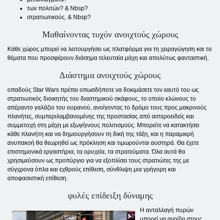
των πολιτών? & Nbsp?
στρατιωτικούς. & Nbsp?
Μαθαίνοντας τυχόν ανοιχτούς χώρους
Κάθε χώρος μπορεί να λειτουργήσει ως πλατφόρμα για τη χειραγώγηση και τα
θέματα που προσφέρουν διάσημα τελευταία μάχη και απολύτως φανταστική.
Διάστημα ανοιχτούς χώρους
οπαδούς Star Wars πρέπει οπωσδήποτε να δοκιμάσετε τον εαυτό του ως
στρατιωτικός διοικητής του διαστημικού σκάφους, το οποίο κλώνους το
απέραντο γαλάζιο του ουρανού, ανοίγοντας το δρόμο τους προς μακρινούς
πλανήτες, συμπεριλαμβανομένης της προστασίας από αστεροειδείς και
συμμετοχή στη μάχη με εξωγήινους πολιτισμούς. Μπορείτε να κατακτήσει
κάθε πλανήτη και να δημιουργήσουν τη δική της τάξη, και η παραμικρή
ανυπακοή θα θεωρηθεί ως πρόκληση και τιμωρούνται αυστηρά. Θα έχετε
επιστημονικά εργαστήρια, τα ορυχεία, τα στρατεύματα. Όλα αυτά θα
χρησιμεύσουν ως προπύργιο για να εξοπλίσει τους στρατιώτες της με
σύγχρονα όπλα και εχθρούς επίθεση, σύνθλιψη μια γρήγορη και
αποφασιστική επίθεση.
φυλές επίδειξη δύναμης
Η ανταλλαγή πυρών
μπορεί να ανοίξει στους