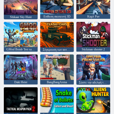
Επίθεση σκοπευτή 3D
Καρλ Ραν
Shikaar Sky Hunt
GMod Bomb Test sandbox
Stickman shooter 2
Σύγκρουση των αυτοκινήτων αρένα
Daki Heist
BangBangArena
Σώστε την αδελφή του φίλου σας