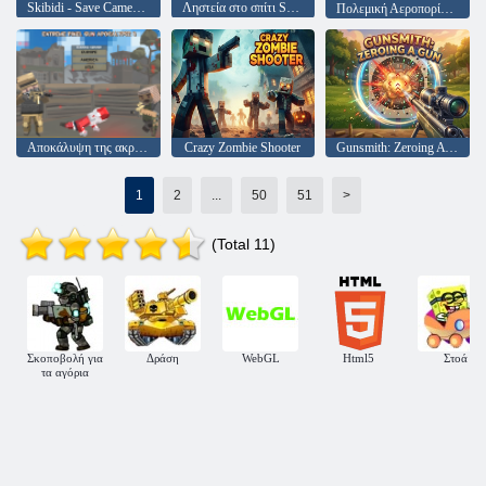
Skibidi - Save Cameraman
Ληστεία στο σπίτι SchoolBoy's
Πολεμική Αεροπορία 2018
Αποκάλυψη της ακραίας Pixel Gun 3
Crazy Zombie Shooter
Gunsmith: Zeroing A Gun
1
2
...
50
51
>
(Total 11)
Σκοποβολή για
Δράση
WebGL
Html5
Στοά
τα αγόρια