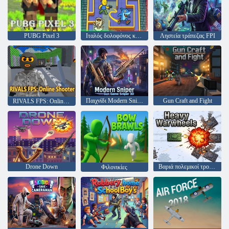
PUBG Pixel 3
Ιταλός δολοφόνος κυνηγού Brainrot
Ληστεία τράπεζας FPI
Παιχνίδι Modern Sniper Gun Παιχνίδι Sniper 3D
Gun Craft and Fight
RIVALS FPS: Online Shooter
Drone Down
Βαριά πολεμικοί τροχοί
Φιλονικίες