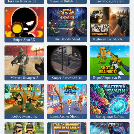
Τακτικό Πακέτο Όπλων 2
Snake of Bullets: Συλλέξτε και πυροβολήστε!
Κυνηγός εξωγήινων
The Bloody Stand
Highway Car Shooting 3D Action Game 2025
Sniper Shot 3D
Μάσκες δυνάμεις 3
Πυροβόλησε ένα Brainrot!
Sniper Αποστολή 3d
Κύβος σκοπευτής
Emoji Archer Shooting Emoji
Βακτηριακό Σμήνος