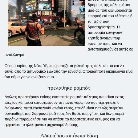
δρόμους της πόλης, όταν
μαφίας που δεν μοιράζεται
επιρροή επί του εδάφους ή
το πεδίο των
δραστηριοτήτων. Η
αστυνομία κυνηγούν
ληστές άνοιξαν πυρ
εναντίον τους, και να
ανταποκριθούν σε αυτές σε
αντάλλαγμα.
Οι συμμορίες της Νέας Υόρκης μαστίζεται γελοιότητες πολίτες του και να
φύγει από το αστυνομικό έξω από την εργασία. Οποιαδήποτε δικαιολογία είναι
ένα σήμα για να ανοίξουν πυρ.
τρελάθηκε ρομπότ
Αγώνες προσφέρουν επίσης σκοπευτές ρομπότ πόλεμος που είναι εκτός
ελέγχου και τώρα καταστρέφουν τα πάντα γύρω του που είχε φτιάξει ο
άνθρωπος. Αυτά zhelezyaki κανένα έλεος, επειδή είναι εντελώς στερείται
συναισθήματος. Συμφωνώ μαζί τους δεν θα λειτουργήσει, και δεν μπορεί
παρά να πυροβολήσει για να σπάσει το προστατευτικό κέλυφος και να
εμφανίσει το ηλεκτρονικό μηχανισμό δράσης.
Αδιαπέραστοι άγρια ​​δάση