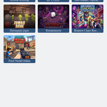
Μπλοκ Μπλουμ
ΚΡΥΓΚΕΡ
Steel Bunker: Apocalypse
Πολιορκία ζόμπι
Κατακόκκινα
Brainrot Chase Rooms Shooting Arena
Pixel World Online