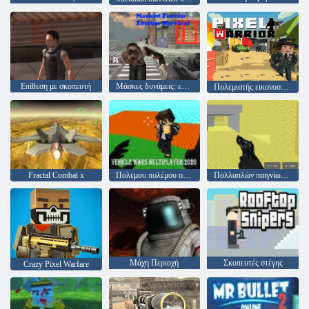
Επίθεση με σκοπευτή
Μάσκες δυνάμεις: επιβίωση ζόμπι
Πολεμιστής εικονοστοιχείων
Fractal Combat x
Πολέμου πολέμου οχημάτων 2020
Πολλαπλών παιγνίων καταπολέμησης Pixel
Μάχη Περιοχή
Σκοπευτές στέγης
Crazy Pixel Warfare