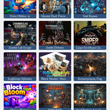
Όπλο Obblox. io
Shooter Duel: Precision Champion
Void Runner
Zombie Lab Escape
Zombi Defense
Σώμα Ελεύθερων Σκοπευτών
Συμβόλαιο Άβυσσος
Block Shooter: Shoot the Blocks!
Καταστροφέας Frag