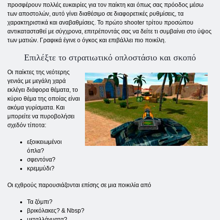
προσφέρουν πολλές ευκαιρίες για τον παίκτη και όπως σας πρόοδος μέσω
των αποστολών, αυτό γίνει διαθέσιμο σε διαφορετικές ρυθμίσεις, τα
χαρακτηριστικά και αναβαθμίσεις. Το πρώτο shooter τρίτου προσώπου
αντικατασταθεί με σύγχρονα, επιτρέποντάς σας να δείτε τι συμβαίνει στο ύψος
των ματιών. Γραφικά έγινε ο όγκος και επιβάλλει πιο ποικίλη.
Επιλέξτε το στρατιωτικό οπλοστάσιο και σκοπό
Οι παίκτες της νεότερης
γενιάς με μεγάλη χαρά
εκλέγει διάφορα θέματα, το
κύριο θέμα της οποίας είναι
ακόμα γυρίσματα. Και
μπορείτε να πυροβολήσει
σχεδόν τίποτα:
εξοικειωμένοι
όπλα?
σφεντόνα?
κρεμμύδι?
Οι εχθρούς παρουσιάζονται επίσης σε μια ποικιλία από
Τα ζόμπι?
βρικόλακες? & Nbsp?
μεταλλάγματα?