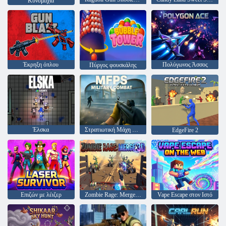
Κυνομαχία
Έκρηξη όπλου
Πολύγωνος Άσσος
Πύργος φουσκάλης
Έλσκα
Στρατιωτική Μάχη MFPS
EdgeFire 2
Επιζών με λέιζερ
Zombie Rage: Merge 3D
Vape Escape στον Ιστό