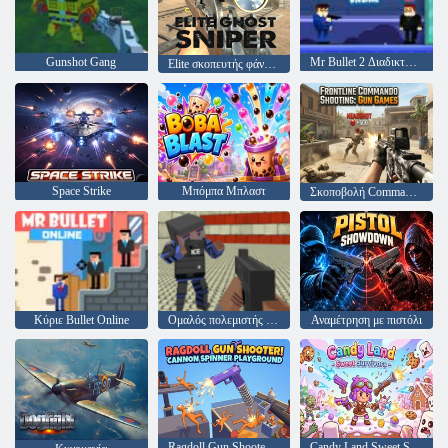
Gunshot Gang
Mr Bullet 2 Διαδικτυακά
Elite σκοπευτής φάντασμα
Space Strike
Μπόμπα Μπλαστ
Σκοποβολή Commando Frontline: Παιχνίδια με όπλα
Κύριε Bullet Online
Ομαλός πολεμιστής του γκάνγκστερ
Αναμέτρηση με πιστόλι
Ragdoll Gun Shooter! Παιδική χαρά Cannon Spinner
Candy Land Sweet Survivors