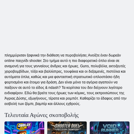
πλημμύρισαν ξαφνικά την διάθεση να πυροβολήσει; Ανοίξτε έναν δωρεάν
online παιχνίδι shooter. Στο τμήμα αυτό η πιο διαφορετικό όπλο είναι σε
αναμονή για τους γενναίους άνδρες και ήρωες. Guns, πολυβόλα, εκτοξευτές
χειροβομβίδων, τόξα και βαλλίστρες, τουφέκια και οι δεξαμενές, πιστόλια και
αυτόματα όπλα, καθώς και μια φανταστική στρατιωτικό οπλοστάσιο ήδη
φορτισμένο και έτοιμο για δράση. Δεν είναι μόνο τα αγόρια αγαπούν να
παίξουν σε αυτό το είδος & ndash? Τα κορίτσια του δεν δείχνουν λιγότερο
ενδιαφέρον. Εδώ θα βρείτε τους ήρωες των κόμικς, τους εκπροσώπους της
Άγριας Δύσης, εξωγήινους, τέρατα και ρομπότ. Καθαρίζει το έδαφος από την
εισβολή των ζόμπι, βαμπίρ και άλλους εχθρούς.
Τελευταία Αγώνες σκοποβολής