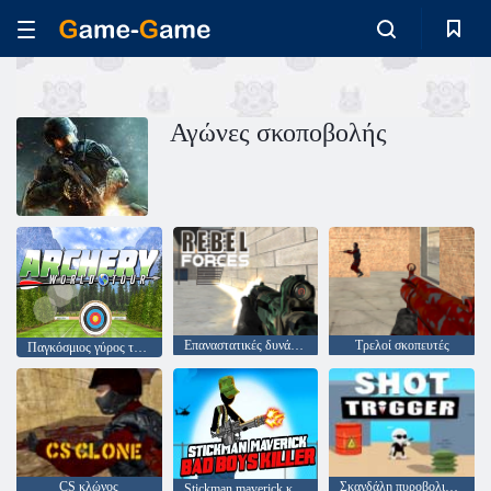
Αγώνες σκοποβολής
Επαναστατικές δυνάμεις
Τρελοί σκοπευτές
Παγκόσμιος γύρος τοξοβολίας
CS κλώνος
Σκανδάλη πυροβολισμού
Stickman maverick κακό κορίτσι δολοφόνος