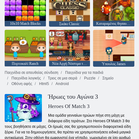
10x10 Match Blocks
Καταραμένος θησαυρός 2
Σκάκι Classic
Πορτοκαλί Ranch
Νέα Αρχή Νόστιμα της Emily
Ύπουλος James
Παιχνίδια σε απευθείας σύνδεση
Παιχνίδια για τα παιδιά
Παιχνίδια λογικής
Τρεις σε μια σειρά
Puzzle
Σημείο
Οθόνη αφής
Html5
Android
Ήρωες του Αγώνα 3
Heroes Of Match 3
Μια ομάδα γενναίων ηρώων πήγε στη μάχη με
διάφορα είδη τεράτων. Στο Heroes Of Match 3 θα
τους βοηθήσετε σε μάχες. Οι ήρωές σας θα χρησιμοποιούν διαφορετικά είδη
ξόρκι. Για να τα δημιουργήσετε, θα πρέπει να χρησιμοποιήσετε ειδικά μαγικά
αντικείμενα. Στην οθόνη θα εμφανιστεί ένα γήπεδο, χωρισμένο σε ίσο αριθμό