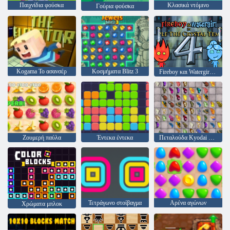
Παιχνίδια φούσκα
Κλασικά ντόμινο
Γούρια φούσκα
Kogama Το ασανσέρ
Κοσμήματα Blitz 3
Fireboy και Watergirl 4: Crystal Temple
Ζουμερή παύλα
Έντεκα έντεκα
Πεταλούδα Kyodai HD
Τετράγωνο στοίβαγμα
Αρένα αγώνων
Χρώματα μπλοκ