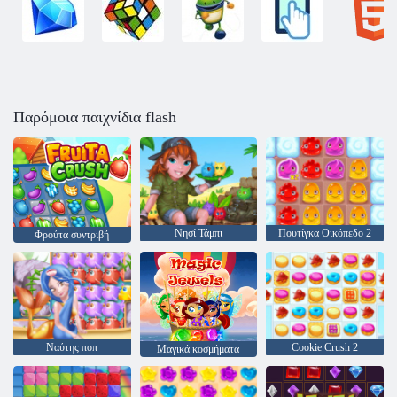
Παρόμοια παιχνίδια flash
Νησί Τάμπι
Πουτίγκα Οικόπεδο 2
Φρούτα συντριβή
Ναύτης ποπ
Cookie Crush 2
Μαγικά κοσμήματα