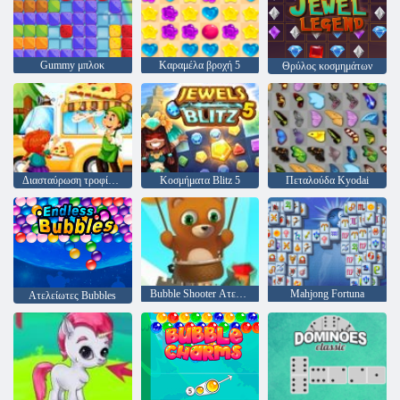
Gummy μπλοκ
Καραμέλα βροχή 5
Θρύλος κοσμημάτων
Διασταύρωση τροφίμων
Κοσμήματα Blitz 5
Πεταλούδα Kyodai
Bubble Shooter Ατελείωτες
Mahjong Fortuna
Ατελείωτες Bubbles