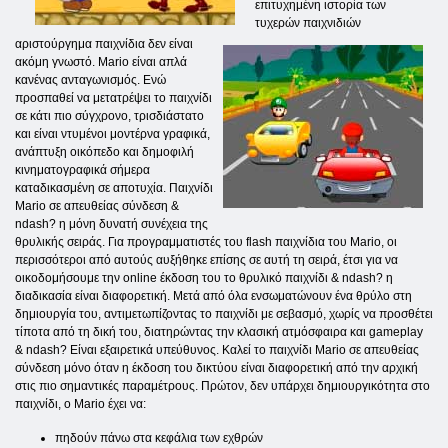
επιτυχημένη ιστορία των
τυχερών παιχνιδιών
αριστούργημα παιχνίδια δεν είναι
ακόμη γνωστό. Mario είναι απλά
κανένας ανταγωνισμός. Ενώ
προσπαθεί να μετατρέψει το παιχνίδι
σε κάτι πιο σύγχρονο, τρισδιάστατο
και είναι ντυμένοι μοντέρνα γραφικά,
ανάπτυξη οικόπεδο και δημοφιλή
κινηματογραφικά σήμερα
καταδικασμένη σε αποτυχία. Παιχνίδι
Mario σε απευθείας σύνδεση &
ndash? η μόνη δυνατή συνέχεια της
θρυλικής σειράς. Για προγραμματιστές του flash παιχνίδια του Mario, οι
περισσότεροι από αυτούς αυξήθηκε επίσης σε αυτή τη σειρά, έτσι για να
οικοδομήσουμε την online έκδοση του το θρυλικό παιχνίδι & ndash? η
διαδικασία είναι διαφορετική. Μετά από όλα ενσωματώνουν ένα θρύλο στη
δημιουργία του, αντιμετωπίζοντας το παιχνίδι με σεβασμό, χωρίς να προσθέτει
τίποτα από τη δική του, διατηρώντας την κλασική ατμόσφαιρα και gameplay
& ndash? Είναι εξαιρετικά υπεύθυνος. Καλεί το παιχνίδι Mario σε απευθείας
σύνδεση μόνο όταν η έκδοση του δικτύου είναι διαφορετική από την αρχική
στις πιο σημαντικές παραμέτρους. Πρώτον, δεν υπάρχει δημιουργικότητα στο
παιχνίδι, ο Mario έχει να:
πηδούν πάνω στα κεφάλια των εχθρών