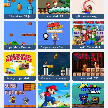
Υδραυλικός Ninja
Super Mario 63
Βιβλίο ζωγραφικής Mario Rush
Διαφορά Super Mario Rush
Παιχνίδι Mario Math
Super Mario Bros: Δύο παίκτες hack
Το παζλ Super Mario Bros
Super Mario XP
Mario XP: Remastered