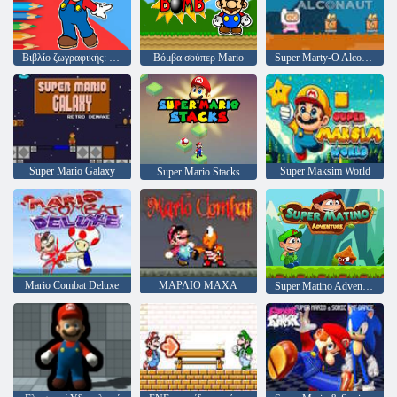
Βιβλίο ζωγραφικής: Mario Happy Skating
Βόμβα σούπερ Mario
Super Marty-O Alconaut
Super Mario Galaxy
Super Maksim World
Super Mario Stacks
Mario Combat Deluxe
ΜΑΡΛΙΟ ΜΑΧΑ
Super Matino Adventure