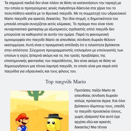
Τα σημερινά παιδιά δεν είναι πλέον σε θέση να κατανοήσουν την ταραχή με
την οποία οι προηγούμενες γενιές malyshnya δάκτυλα στα χέρια του το
πολυπόθητο κασέτα με το θρυλικό παιχνίδι. Με τη συμμετοχή του υδραυλικού
Mario παιχνίδι για αρκετές δεκαετίες. Την ίδια στιγμή, η δημοτικότητα του
μπανάλ ιστορία συνεχίζεται εκτός κλίμακας. Το πράγμα που είναι τόσο
συναρπαστικό gameplay με εξωτερικούς σχεδιαστές απλό παιχνίδι δεν
μπορούσε να καθοριστεί σε αυτήν την ημέρα. Παρά τη φαινομενική
ομοιομορφία στο παιχνίδι Mario σε απευθείας σύνδεση δωρεάν θέλουν
εκατομμύρια. Αυτή είναι η πραγματική απόδειξη ότι η τελειότητα βρίσκεται
στην απλότητα. Σύγχρονη προγραμματιστές οπλισμένοι με υπολογιστές των
οποίων η ισχύς ξεπερνά ακόμη και τις πιο τρελές προβλέψεις της
επιστημονικής φαντασίας του παρελθόντος, δεν είναι ακόμη σε θέση να
δημιουργήσουν μια τέτοια λαμπρή παιχνίδι, το οποίο είναι μια σειρά από
παιχνίδια για υδραυλικός και τους φίλους του.
Top παιχνίδι Mario
Προτάσεις παίζει Mario σε
απευθείας σύνδεση δωρεάν
απλώς πρόκειται άγρια. Και όλοι
βρίσκουν άλμπουμ τους, επειδή
το παιχνίδι προσελκύει όλους,
χωρίς εξαίρεση! Και αυτό έχει
αρχίσει εδώ και αρκετές
δεκαετίες! Μια τέτοια