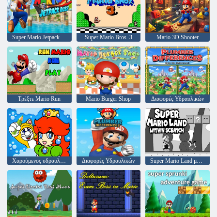
Super Mario Jetpack Rush
Super Mario Bros. 3
Mario 3D Shooter
Τρέξτε Mario Run
Mario Burger Shop
Διαφορές Υδραυλικών
Χαρούμενος υδραυλικός
Διαφορές Υδραυλικών
Super Mario Land μέσα στο μηδέν