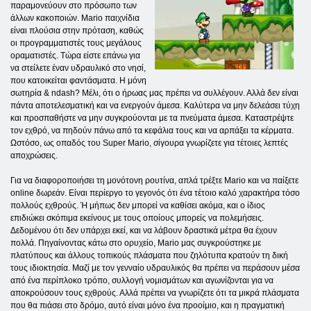
παραμονεύουν στο πρόσωπο των
άλλων κακοποιών. Mario παιχνίδια
είναι πλούσια στην πρόταση, καθώς
οι προγραμματιστές τους μεγάλους
οραματιστές. Τώρα είστε επάνω για
να στείλετε έναν υδραυλικό στο νησί,
που κατοικείται φαντάσματα. Η μόνη
σωτηρία & ndash? Μέλι, ότι ο ήρωας μας πρέπει να συλλέγουν. Αλλά δεν είναι
πάντα αποτελεσματική και να ενεργούν άμεσα. Καλύτερα να μην δελεάσει τύχη
και προσπαθήστε να μην συγκρούονται με τα πνεύματα άμεσα. Καταστρέψτε
τον εχθρό, να πηδούν πάνω από τα κεφάλια τους και να αρπάξει τα κέρματα.
Ωστόσο, ως οπαδός του Super Mario, σίγουρα γνωρίζετε για τέτοιες λεπτές
αποχρώσεις.
Για να διαφοροποιήσει τη μονότονη ρουτίνα, απλά τρέξτε Mario και να παίξετε
online δωρεάν. Είναι περίεργο το γεγονός ότι ένα τέτοιο καλό χαρακτήρα τόσο
πολλούς εχθρούς. Ή μήπως δεν μπορεί να καθίσει ακόμα, και ο ίδιος
επιδιώκει σκόπιμα εκείνους με τους οποίους μπορείς να πολεμήσεις.
Δεδομένου ότι δεν υπάρχει εκεί, και να λάβουν δραστικά μέτρα θα έχουν
πολλά. Πηγαίνοντας κάτω στο ορυχείο, Mario μας συγκρούστηκε με
πλατύπους και άλλους τοπικούς πλάσματα που ζηλότυπα κρατούν τη δική
τους ιδιοκτησία. Μαζί με τον γενναίο υδραυλικός θα πρέπει να περάσουν μέσα
από ένα περίπλοκο τρόπο, συλλογή νομισμάτων και αγωνίζονται για να
αποκρούσουν τους εχθρούς. Αλλά πρέπει να γνωρίζετε ότι τα μικρά πλάσματα
που θα πιάσει στο δρόμο, αυτό είναι μόνο ένα προοίμιο, και η πραγματική