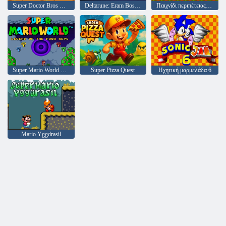
Super Doctor Bros Mano
Deltarune: Eram Boss στο Mario
Παιχνίδι περιπέτειας Super Sprunki
Super Mario World Legend από τα τέσσερα κλειδιά
Super Pizza Quest
Ηχητική μαρμελάδα 6
Mario Yggdrasil