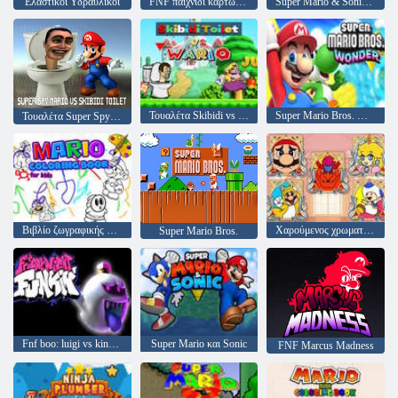
Ελαστικοί Υδραυλικοί
FNF παιχνίδι καρτών Blues
Super Mario & Sonic FNF Dance
Τουαλέτα Skibidi vs Wario
Super Mario Bros. Wonder v. 2
Τουαλέτα Super Spy Mario VS Skibidi
Βιβλίο ζωγραφικής Mario για παιδιά
Χαρούμενος χρωματισμός υδραυλικού
Super Mario Bros.
Fnf boo: luigi vs kingboo
Super Mario και Sonic
FNF Marcus Madness