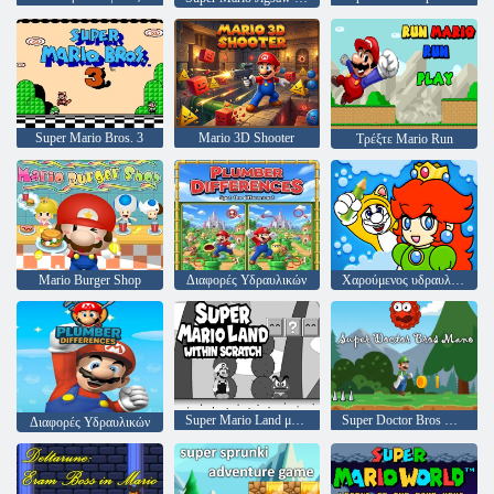
Super Mario Bros. 3
Mario 3D Shooter
Τρέξτε Mario Run
Mario Burger Shop
Διαφορές Υδραυλικών
Χαρούμενος υδραυλικός
Super Mario Land μέσα στο μηδέν
Super Doctor Bros Mano
Διαφορές Υδραυλικών