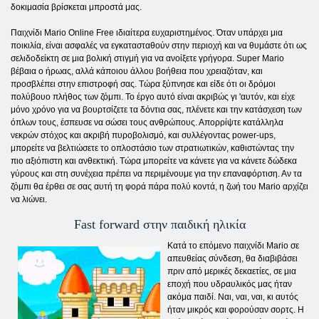
δοκιμασία βρίσκεται μπροστά μας.
Παιχνίδι Mario Online Free ιδιαίτερα ευχαριστημένος. Όταν υπάρχει μια
ποικιλία, είναι ασφαλές να εγκατασταθούν στην περιοχή και να θυμάστε ότι ως
σελιδοδείκτη σε μια βολική στιγμή για να ανοίξετε γρήγορα. Super Mario
βέβαια ο ήρωας, αλλά κάποιου άλλου βοήθεια που χρειαζόταν, και
προσβλέπει στην επιστροφή σας. Τώρα ξύπνησε και είδε ότι οι δρόμοι
πολύβουο πλήθος των ζόμπι. Το έργο αυτό είναι ακριβώς γι 'αυτόν, και είχε
μόνο χρόνο για να βουρτσίζετε τα δόντια σας, πλένετε και την κατάσχεση των
όπλων τους, έσπευσε να σώσει τους ανθρώπους. Απορρίψτε κατάλληλα
νεκρών στόχος και ακριβή πυροβολισμό, και συλλέγοντας power-ups,
μπορείτε να βελτιώσετε το οπλοστάσιο των στρατιωτικών, καθιστώντας την
πιο αξιόπιστη και ανθεκτική. Τώρα μπορείτε να κάνετε για να κάνετε δώδεκα
γύρους και στη συνέχεια πρέπει να περιμένουμε για την επαναφόρτιση. Αν τα
ζόμπι θα έρθει σε σας αυτή τη φορά πάρα πολύ κοντά, η ζωή του Mario αρχίζει
να λιώνει.
Fast forward στην παιδική ηλικία
Κατά το επόμενο παιχνίδι Mario σε
απευθείας σύνδεση, θα διαβιβάσει
πριν από μερικές δεκαετίες, σε μια
εποχή που υδραυλικός μας ήταν
ακόμα παιδί. Ναι, ναι, ναι, κι αυτός
ήταν μικρός και φορούσαν σορτς. Η