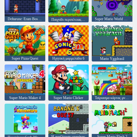
Deltarune: Eram Boss στο Mario
Super Mario World Legend από τα τέσσερα κλειδιά
Παιχνίδι περιπέτειας Super Sprunki
Super Pizza Quest
Ηχητική μαρμελάδα 6
Mario Yggdrasil
Super Mario Maker 4
Super Mario Clicker
Ταίριασμα κάρτας μνήμης Super Mario
Η αναζήτηση μπανάνας
Super Mario Flash 2