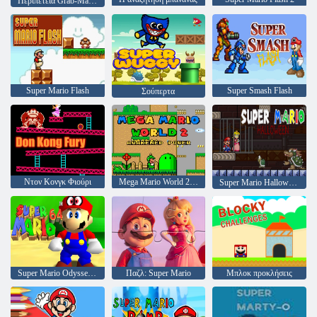
Περιπέτεια Grab-Mario
Super Mario Flash
Super Smash Flash
Σούπερτα
Ντον Κονγκ Φιούρι
Mega Mario World 2 Awakened Power
Super Mario Halloween
Super Mario Odyssey 64
Παζλ: Super Mario
Μπλοκ προκλήσεις