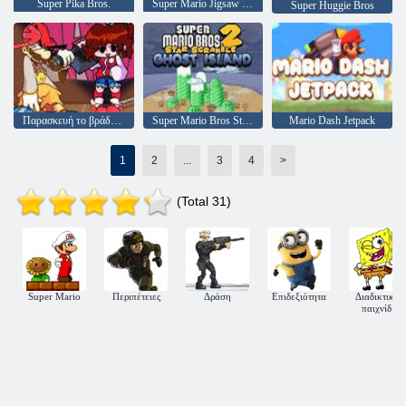
Super Pika Bros.
Super Mario Jigsaw Puzzle: σεζόν 2
Super Huggie Bros
Παρασκευή το βράδυ Funkin 'vs Gangsta Mario
Super Mario Bros Star Scramble 2 Νησί φάντασμα
Mario Dash Jetpack
1
2
...
3
4
>
(Total 31)
Super Mario
Περιπέτειες
Δράση
Επιδεξιότητα
Διαδικτυακ
παιχνίδια