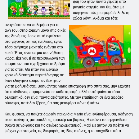
ζωή του ήταν πάντα γεμάτη από
μαγικές στιγμές, και θυμάται με
σαφήνεια πώς μια φορά έπληξε τη
χώρα δόντι. Ακόμα και τότε
αναγκάστηκε να πολεμήσει για τη
ζωή του, στηριζόμενη μόνο στις δικές
της δυνάμεις. Ίσως αυτό οφείλεται
στο γεγονός ότι, ως ενήλικας, έγινε
τόσο ανήσυχο μαχητής ενάντια στο
κακό. Έτσι, είναι σε μια ασυνήθιστη
χώρα, είχε χαθεί σε περισυλλογή των
κομμάτων που είχε ξεχάσει το δρόμο
για το σπίτι. Θα ήταν ένα μεγάλο
χρονικό διάστημα περιπλάνησης σε
έναν εξωγήινο κόσμο, αν δεν ήταν
για τη βοήθειά σας. Βοηθώντας Mario επιστροφή στο σπίτι σας, μην ξεχνάτε
ότι ο κίνδυνος παραμονεύει σε κάθε στροφή, αλλά αυτό φαίνεται τόσο
δελεαστικό, δεν είναι πάντα αξιόπιστες. Με την επιβίβαση σε ένα αφράτο
σύννεφο, ποτέ δεν ξέρεις, θα σας μεταφέρει πάνω ή κάτω.
Και, φυσικά, να παίξετε δωρεάν παιχνίδια Mario είναι ενδιαφέρουσα, οδήγηση
σε αυτοκίνητα, μοτοσικλέτες, τρακτέρ και βάρκες. Η εικόνα του εμφανίζεται
συχνά σε γρίφους και τις σελίδες χρωματισμού. Μαζί με αυτόν θα πρέπει να
ψάχνει για στοιχεία, τις διαφορές, τις ίδιες εικόνες, ή το παιχνίδι ετικέτα.