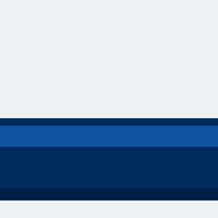
Eng
Ελλη