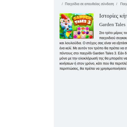
Παιχνίδια σε απευθείας σύνδεση
Παιχ
Ιστορίες κή
Garden Tales
Στο τρίτο μέρος τ
παιχνιδιού συγκεκ
και λουλούδια. Ο στόχος σας είναι να εξετάσ
Επιστροφή στη χώρα καραμέλα: Επεισόδιο
3 - Sweet River
ένα κελί. Με αυτόν τον τρόπο θα πρέπει να 
πόντους στο παιχνίδι Garden Tales 3. Εάν δ
μόνο με την ολοκλήρωσή της θα μπορείτε ν
κινήσεων ή στον χρόνο, κάτι που θα περιπλέ
περιπτώσεις, θα πρέπει να χρησιμοποιήσετε