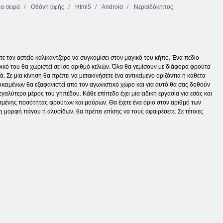
ια σειρά
Οθόνη αφής
Html5
Android
Νεραϊδόκηπος
τε τον αστείο καλικάντζαρο να συγκομίσει στον μαγικό του κήπο. Ένα πεδίο
ικό του θα χωριστεί σε ίσο αριθμό κελιών. Όλα θα γεμίσουν με διάφορα φρούτα
. Σε μία κίνηση θα πρέπει να μετακινήσετε ένα αντικείμενο οριζόντια ή κάθετα
τικειμένων θα εξαφανιστεί από τον αγωνιστικό χώρο και για αυτό θα σας δοθούν
γαλύτερο μέρος του γηπέδου. Κάθε επίπεδο έχει μια ειδική εργασία για εσάς και
σμένης ποσότητας φρούτων και μούρων. Θα έχετε ένα όριο στον αριθμό των
τη μορφή πάγου ή αλυσίδων, θα πρέπει επίσης να τους αφαιρέσετε. Σε τέτοιες