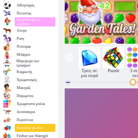
Αθλητισμός
Πετώντας
Παιχνίδια για τα
κορίτσια
Αλογα
Pony
Ντύνομαι
Μπάρμπι
Μαγείρεμα των
τροφίμων
Τρεις σε
Puzzle
3 σε
Κομμωτής
μια σειρά
σε
Χρωματισμός
Μακιγιάζ
Παγωμένος
Παραμύθια
Χρωματιστά μπλοκ
Δεινόσαυροι
Περιπέτεια
Παιχνίδια για δύο
Fireboy και Watergirl