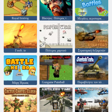
Royal Ιππότης
Βίκινγκς: Πόλεμος των φυλών
Μεγάλες αεροπορικές μάχες
Γουδί. io
Πόλεμος χαρτιού
Στρατηγική δεξαμενών
Gungame Paintball Wars
Παραβλέψτε τον πόλεμο των τανκς
Μάχη Ήρωας