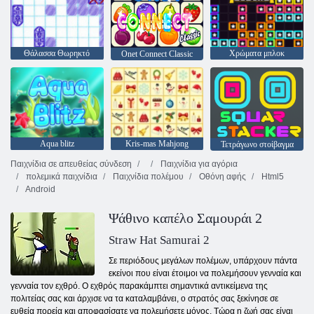
Θάλασσα Θωρηκτό
Χρώματα μπλοκ
Onet Connect Classic
Aqua blitz
Kris-mas Mahjong
Τετράγωνο στοίβαγμα
Παιχνίδια σε απευθείας σύνδεση
Παιχνίδια για αγόρια
πολεμικά παιχνίδια
Παιχνίδια πολέμου
Οθόνη αφής
Html5
Android
Ψάθινο καπέλο Σαμουράι 2
Straw Hat Samurai 2
Σε περιόδους μεγάλων πολέμων, υπάρχουν πάντα
εκείνοι που είναι έτοιμοι να πολεμήσουν γενναία και
γενναία τον εχθρό. Ο εχθρός παρακάμπτει σημαντικά αντικείμενα της
πολιτείας σας και άρχισε να τα καταλαμβάνει, ο στρατός σας ξεκίνησε σε
ευθεία πορεία και αποφασίσατε να πολεμήσετε μόνος. Τώρα η ζωή σας είναι