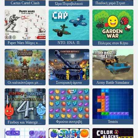
Cactus Cartel Clash
Παιδική χαρά Στρατού 3D
Ώρα Πυροβολικού
Paper Wars Μάχες και αναβαθμίσεις
ΝΤΟ. ΕΝΑ. Π.
Πόλεμος στον Κήπο
Οι καλικάντζαροι μπορούν να κατακτήσουν!
Συνοριακή άμυνα
Army Battle Simulator
Φρούτα συντριβή
Tentrix
Fireboy και Watergirl 4: Crystal Temple