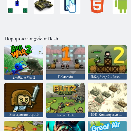
Παρόμοια παιχνίδια flash
Πολιορκία
Πόλη Siege 2 - Resort Siege
Σκαθάρια War 2
Ένα τεράστιο στρατό
1941 Κατεψυγμένα Μέτωπο
Τακτική Blitz