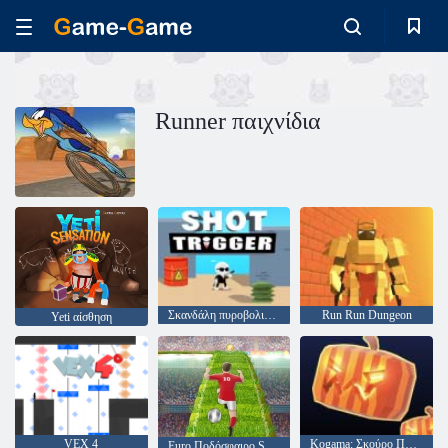
Runner παιχνίδια
Σκανδάλη πυροβολισμού
Run Run Dungeon
Yeti αίσθηση
VEX 4
Kogama: Σκούρο Πάρκορ
Euro Ποδόσφαιρο Sprint