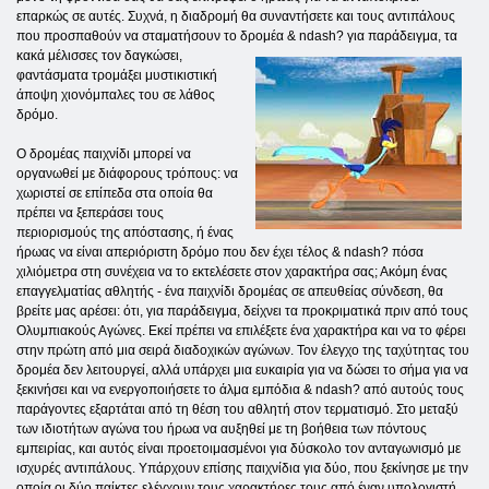
επαρκώς σε αυτές. Συχνά, η διαδρομή θα συναντήσετε και τους αντιπάλους
που προσπαθούν να σταματήσουν το δρομέα & ndash? για παράδειγμα,
τα
κακά μέλισσες τον δαγκώσει,
φαντάσματα τρομάξει μυστικιστική
άποψη χιονόμπαλες του σε λάθος
δρόμο.
Ο δρομέας παιχνίδι μπορεί να
οργανωθεί με διάφορους τρόπους: να
χωριστεί σε επίπεδα στα οποία θα
πρέπει να ξεπεράσει τους
περιορισμούς της απόστασης, ή ένας
ήρωας να είναι απεριόριστη δρόμο που δεν έχει τέλος & ndash? πόσα
χιλιόμετρα στη συνέχεια να το εκτελέσετε στον χαρακτήρα σας; Ακόμη ένας
επαγγελματίας αθλητής - ένα παιχνίδι δρομέας σε απευθείας σύνδεση, θα
βρείτε μας αρέσει: ότι, για παράδειγμα, δείχνει τα προκριματικά πριν από τους
Ολυμπιακούς Αγώνες. Εκεί πρέπει να επιλέξετε ένα χαρακτήρα και να το φέρει
στην πρώτη από μια σειρά διαδοχικών αγώνων. Τον έλεγχο της ταχύτητας του
δρομέα δεν λειτουργεί, αλλά υπάρχει μια ευκαιρία για να δώσει το σήμα για να
ξεκινήσει και να ενεργοποιήσετε το άλμα εμπόδια & ndash? από αυτούς τους
παράγοντες εξαρτάται από τη θέση του αθλητή στον τερματισμό. Στο μεταξύ
των ιδιοτήτων αγώνα του ήρωα να αυξηθεί με τη βοήθεια των πόντους
εμπειρίας, και αυτός είναι προετοιμασμένοι για δύσκολο τον ανταγωνισμό με
ισχυρές αντιπάλους. Υπάρχουν επίσης παιχνίδια για δύο, που ξεκίνησε με την
οποία οι δύο παίκτες ελέγχουν τους χαρακτήρες τους από έναν υπολογιστή.