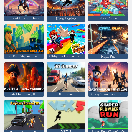
Robot Unicorn Dash
Block Runner
Ninja Shadow
Brr Brr Patapim: Crazy Runner Game
Obby: Parkour με τον Ragdoll
Καρλ Ραν
Pirate Dad: Crazy Runner
3D Runner
Crazy Snowman: Runner Game
VEX 5
Super Run Υδραυλικός