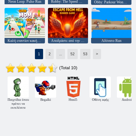
Neon Loop: Pulse Run
Robby: The Speed Maze
Obby: Parkour Wonders
Καλή εναντίον κακής μαμάς
Αποδράστε από την κόλαση
Αδύνατο Run
1
2
...
52
53
>
(Total 10)
Παιχνίδια όπου
Begalki
Html5
Οθόνη αφής
Android
πρέπει να
εκτελέσετε