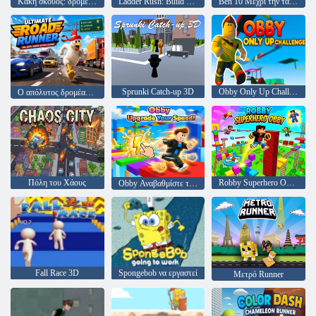
Κακή σκουός: δρομέας αποκριών
Ladder Rush: Build & Race
Ben 10 Μέχρι την ταχύτητα
Sprunki Catch-up 3D
Obby Only Up Challenge
Ο απόλυτος δρομέας δρόμου
Πόλη του Χάους
Robby Superhero Obby
Obby Αναβαθμίστε την ταχύτητά σας!
Fall Race 3D
Spongebob να εργαστεί
Μετρό Runner