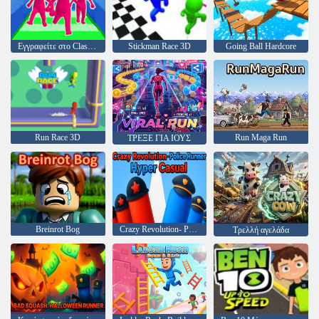
Εγγραφείτε στο Clash 3d
Stickman Race 3D
Going Ball Hardcore
Run Race 3D
Run Maga Run
ΤΡΕΞΕ ΓΙΑ ΙΟΥΣ
Breinrot Bog
Crazy Revolution- Police Runner Hyper Casual
Τρελλή αγελάδα