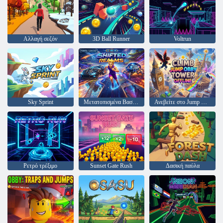
Αλλαγή σεζόν
3D Ball Runner
Voltrun
Sky Sprint
Μετατοπισμένα Βασίλεια
Ανεβείτε στο Jump Obby Tower εκτός σύνδεσης
Ρετρό τρέξιμο
Sunset Gate Rush
Δασική παύλα