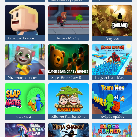
Κογκάμα: Γκαρνίκ Πάρκουρ
Jetpack Μάστερ
Άσχημος
Μιλώντας σε απευθείας σύνδεση χρυσό σε απευθείας σύνδεση
Super Bear: Crazy Runner
Παιχνίδι Clash Master Running
Kiba και Kumba: Εκτέλεση ζούγκλας
Ανδρών ομάδας
Slap Master