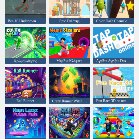
Ben 10 Undertown Runner
Epic Γαλάτης
Color Dash Chameleon Runner
Μιμίδια Κλέφτες
Αγγίξτε Αγγίξτε Dash σε απευθείας σύνδεση
Χρώμα ώθησης
Rail Runner
Fun Race 3D σε απευθείας σύνδεση
Crazy Runner Witch Halloween