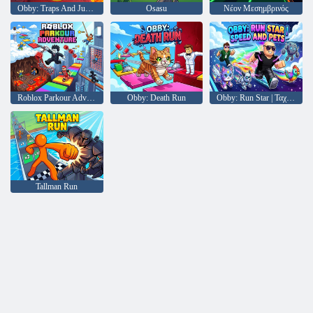
Obby: Traps And Jumps
Osasu
Νέον Μεσημβρινός
Roblox Parkour Adventure
Obby: Death Run
Obby: Run Star | Ταχύτητα και κατοικίδια
Tallman Run