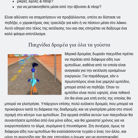
μικρές λίμνες & nbsp?
για να μετακινηθείτε μέσα από την άβυσσο & nbsp?
Είναι αδύνατο να σταματήσουν να προβάλλονται, οπότε αν δίστασε να
πηδήξει, ο χαρακτήρας σας τραυλίζει για κάτι ή να πέσουν μέσα στο λάκκο.
Αυτό οδηγεί στο τέλος της εκτέλεσης του και σας επιτρέπει να δείξουμε ένα
καλό φάσμα αποτέλεσμα.
Παιχνίδια δρομέα για όλα τα γούστα
Μερικά δρομέας δωρεάν παιχνίδια πρέπει
να περάσει από διάφορα είδη των
εμποδίων, καθένα από τα οποία είναι
αναγκαία για την εκτέλεση ορισμένων
ενεργειών. Για παράδειγμα, εάν ο
πρωτοπόρος είναι ένα χαμηλό εμπόδιο,
μπορεί απλά να πηδήξει. Όταν το
εμπόδιο είναι πολύ υψηλή, είναι πιθανό
ότι θα είναι μια οπή εντός της οποίας θα
μπορεί να γλιστρήσει. Υπάρχουν επίσης πολύ ευέλικτο δρομείς που μπορεί να
προκύψουν κατά τη διάρκεια της διαδρομής και να γλιστρήσει μέσα στο στενό
σχισμή στο κέντρο των εμποδίων. Στα αρχικά στάδια αυτών των παιχνιδιών θα
συναντήσετε εμπόδια από ένα μόνο είδος, και θα χρειαστεί χρόνος για να
ενεργοποιήσετε το άλμα, συρόμενα ή πτυσσόμενα. Στη συνέχεια, όμως τα
διάφορα είδη των εμποδίων θα εναλλάσσονται τυχαία ο ένας τον άλλο, και
μόνο τη φροντίδα σας θα σας επιτρέψει ο ήρωας για να ανταποκριθεί