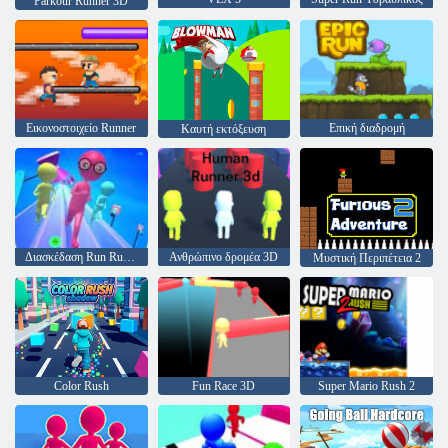
Parkour Runner 3D
Εικονοστοιχείο Runner
Επική διαδρομή
Καυτή εκτόξευση
Διασκέδαση Run Run 3d
Ανθρώπινο δρομέα 3D
Μυστική Περιπέτεια 2
Color Rush
Fun Race 3D
Super Mario Rush 2