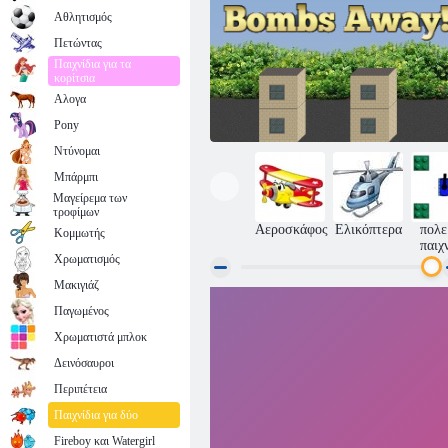
Αθλητισμός
Πετώντας
Παιχνίδια για τα
κορίτσια
Αλογα
Pony
Ντύνομαι
Μπάρμπι
Μαγείρεμα των
τροφίμων
Αεροσκάφος
Ελικόπτερα
πολε
Κομμωτής
παιχ
Χρωματισμός
Μακιγιάζ
Παγωμένος
Βόμβες μακριά!
Χρωματιστά μπλοκ
Δεινόσαυροι
Περιπέτεια
Παιχνίδια για δύο
Fireboy και Watergirl