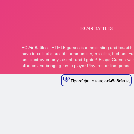
Προσθήκη στους σελιδοδείκτες