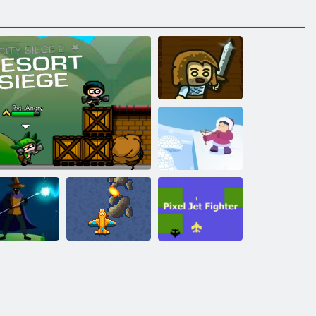
Ένα τεράστιο
στρατό
Χιόνι μπάλα
πολεμιστής
Μαχητής
αεριωθούμενου
3 2 1 ξόρκι
Πόλη Siege 2 - Resort Siege
Ποταμός
εικονοστοιχείου