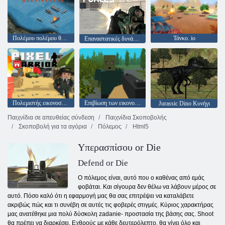
Πολέμου πολέμου θωρηκτό
Τάνκο. io
Επαναστατικές δυνάμεις
Πολεμιστής εικονοστοιχείων
Επιβίωση των εικονοστοιχείων
Jurassic Dino Κυνήγι
Παιχνίδια σε απευθείας σύνδεση
Παιχνίδια Σκοποβολής
Σκοποβολή για τα αγόρια
Πόλεμος
Html5
Υπερασπίσου or Die
Defend or Die
Ο πόλεμος είναι, αυτό που ο καθένας από εμάς
φοβάται. Και σίγουρα δεν θέλω να λάβουν μέρος σε
αυτό. Πόσο καλό ότι η εφαρμογή μας θα σας επιτρέψει να καταλάβετε
ακριβώς πώς και τι συνέβη σε αυτές τις φοβερές στιγμές. Κύριος χαρακτήρας
μας ανατέθηκε μια πολύ δύσκολη zadanie- προστασία της βάσης σας. Shoot
θα πρέπει να διαρκέσει. Εχθρούς με κάθε δευτερόλεπτο, θα γίνει όλο και