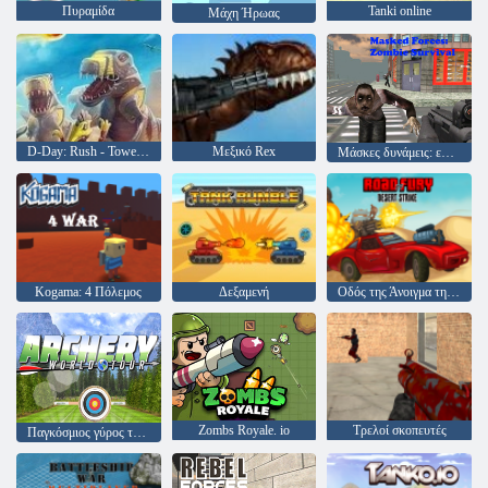
Πυραμίδα
Tanki online
Μάχη Ήρωας
D-Day: Rush - Tower Defense
Μεξικό Rex
Μάσκες δυνάμεις: επιβίωση ζόμπι
Kogama: 4 Πόλεμος
Δεξαμενή
Οδός της Άνοιγμα της Φούρης
Zombs Royale. io
Τρελοί σκοπευτές
Παγκόσμιος γύρος τοξοβολίας