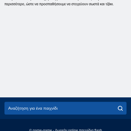
περισσότερο, ώστε να προσπαθήσουμε να στοχεύουν σωστά και τζάκι.
© game-game - Δωρεάν online παιχνίδια flash