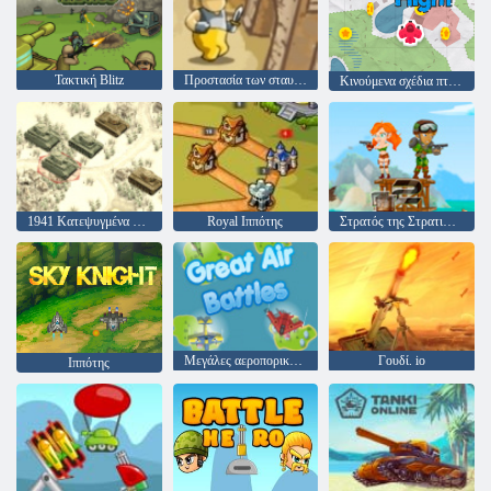
Τακτική Blitz
Προστασία των σταυροφόρων
Κινούμενα σχέδια πτήσης
1941 Κατεψυγμένα Μέτωπο
Royal Ιππότης
Στρατός της Στρατιώτες: Αντίσταση
Μεγάλες αεροπορικές μάχες
Γουδί. io
Ιππότης