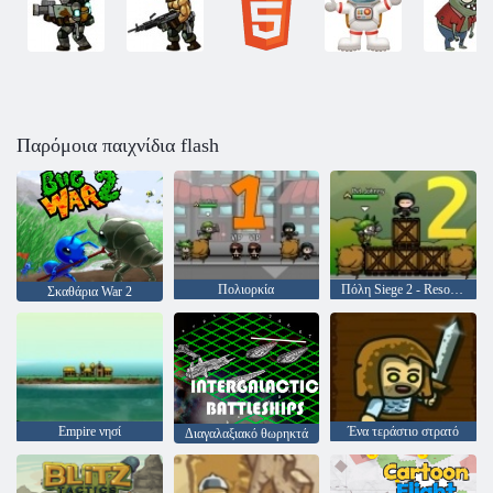
Παρόμοια παιχνίδια flash
Πολιορκία
Πόλη Siege 2 - Resort Siege
Σκαθάρια War 2
Empire νησί
Ένα τεράστιο στρατό
Διαγαλαξιακό θωρηκτά