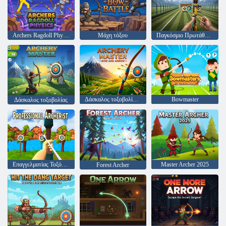
Archers Ragdoll Physics
Μάχη τόξου
Παγκόσμιο Πρωτάθλημα Τοξοβολίας
Δάσκαλος τοξοβολίας - τόξο και βέλος
Bowmaster
Δάσκαλος τοξοβολίας
Επαγγελματίας Τοξότης
Master Archer 2025
Forest Archer