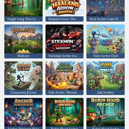
Jungle Long Shot Academy
Haaland Arrow Shooter
Stick Archer Giant Hunt
Bullseye
Stickman Archer Assassin
Stick Archer Duel
Σύγκρουση βέλους
Solo Archer: Monsterfall
Zad Archery