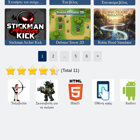
Χτυπήστε τον στόχο Dang
Ένα βέλος
Ένα ακόμα βέλος
Stickman Archer Kick
Defense Tower 2D
Robin Hood Simulator
1
2
...
5
6
>
(Total 11)
Τοξοβολία
Σκοποβολή για
Html5
Οθόνη αφής
Android
τα αγόρια