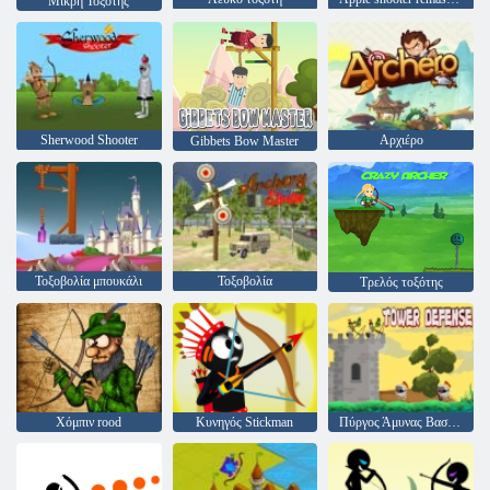
Μικρή Τοξότης
Sherwood Shooter
Αρχιέρο
Gibbets Bow Master
Τοξοβολία μπουκάλι
Τοξοβολία
Τρελός τοξότης
Χόμπιν rood
Κυνηγός Stickman
Πύργος Άμυνας Βασιλιάς