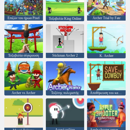
Επιζών του ήρωα Pixel
Archer Trial by Fate
Τοξοβολία King Online
Τοξοβολία σύγκρουση
Stickman Archer 2
Κ. Archer
Archer vs Archer
Τοξότης πολεμιστής
Αποθήκευση του καουμπόι
Λευκό τοξότη
Apple shooter remastered