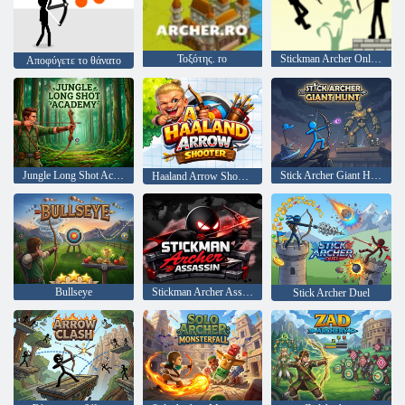
Τοξότης. ro
Stickman Archer Online 4
Αποφύγετε το θάνατο
Jungle Long Shot Academy
Stick Archer Giant Hunt
Haaland Arrow Shooter
Bullseye
Stickman Archer Assassin
Stick Archer Duel