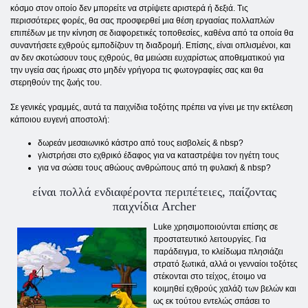
κόσμο στον οποίο δεν μπορείτε να στρίψετε αριστερά ή δεξιά. Τις
περισσότερες φορές, θα σας προσφερθεί μια θέση εργασίας πολλαπλών
επιπέδων με την κίνηση σε διαφορετικές τοποθεσίες, καθένα από τα οποία θα
συναντήσετε εχθρούς εμποδίζουν τη διαδρομή. Επίσης, είναι οπλισμένοι, και
αν δεν σκοτώσουν τους εχθρούς, θα μειώσει ευχαρίστως αποθεματικού για
την υγεία σας ήρωας στο μηδέν γρήγορα τις φωτογραφίες σας και θα
στερηθούν της ζωής του.
Σε γενικές γραμμές, αυτά τα παιχνίδια τοξότης πρέπει να γίνει με την εκτέλεση
κάποιου ευγενή αποστολή:
δωρεάν μεσαιωνικό κάστρο από τους εισβολείς & nbsp?
γλιστρήσει στο εχθρικό έδαφος για να καταστρέψει τον ηγέτη τους
για να σώσει τους αθώους ανθρώπους από τη φυλακή & nbsp?
είναι πολλά ενδιαφέροντα περιπέτειες, παίζοντας
παιχνίδια Archer
Luke χρησιμοποιούνται επίσης σε
προστατευτικό λειτουργίες. Για
παράδειγμα, το κλείδωμα πλησιάζει
στρατό ξωτικά, αλλά οι γενναίοι τοξότες
στέκονται στο τείχος, έτοιμο να
κοιμηθεί εχθρούς χαλάζι των βελών και
ως εκ τούτου εντελώς σπάσει το