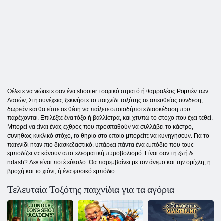
Θέλετε να νιώσετε σαν ένα shooter τσαρικό στρατό ή θαρραλέος Ρομπέν των
Δασών; Στη συνέχεια, ξεκινήστε το παιχνίδι τοξότης σε απευθείας σύνδεση,
δωρεάν και θα είστε σε θέση να παίξετε οποιοδήποτε διασκέδαση που
παρέχονται. Επιλέξτε ένα τόξο ή βαλλίστρα, και χτυπώ το στόχο που έχει τεθεί.
Μπορεί να είναι ένας εχθρός που προσπαθούν να συλλάβει το κάστρο,
συνήθως κυκλικό στόχο, το θηρίο στο οποίο μπορείτε να κυνηγήσουν. Για το
παιχνίδι ήταν πιο διασκεδαστικό, υπάρχει πάντα ένα εμπόδιο που τους
εμποδίζει να κάνουν αποτελεσματική πυροβολισμό. Είναι σαν τη ζωή &
ndash? Δεν είναι ποτέ εύκολο. Θα παρεμβαίνει με τον άνεμο και την ομίχλη, η
βροχή και το χιόνι, ή ένα φυσικό εμπόδιο.
Τελευταία Τοξότης παιχνίδια για τα αγόρια