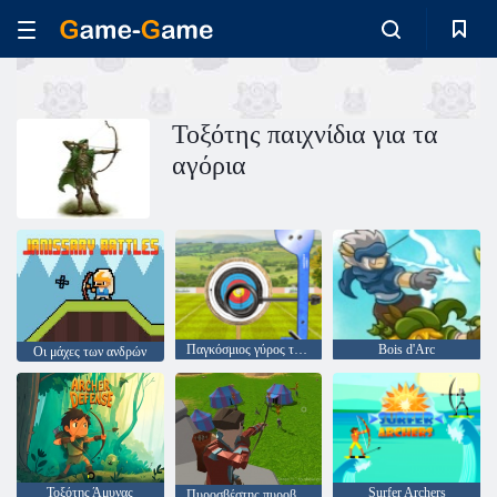
Τοξότης παιχνίδια για τα
αγόρια
Παγκόσμιος γύρος τοξοβολίας
Bois d'Arc
Οι μάχες των ανδρών
Τοξότης Άμυνας
Surfer Archers
Πυροσβέστης πυροβολισμών 3d