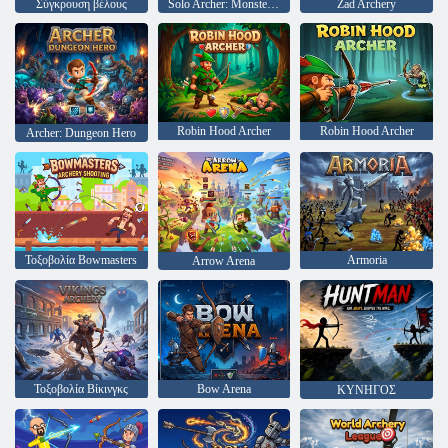
Σύγκρουση βέλους
Solo Archer: Monsterfall
Zad Archery
Robin Hood Archer
Robin Hood Archer
Archer: Dungeon Hero
Τοξοβολία Bowmasters
Armoria
Arrow Arena
Τοξοβολία Βίκινγκς
Bow Arena
ΚΥΝΗΓΟΣ