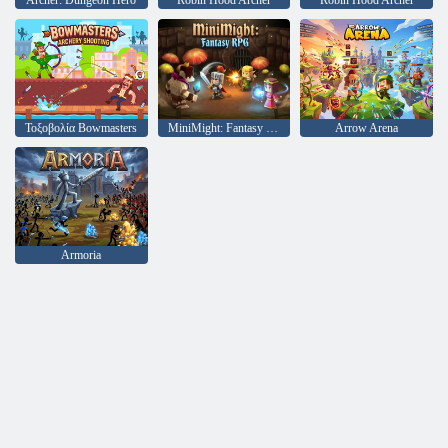
Archer: Dungeon Hero
Robin Hood Archer
Robin Hood Archer
Τοξοβολία Bowmasters
MiniMight: Fantasy RPG
Arrow Arena
Armoria