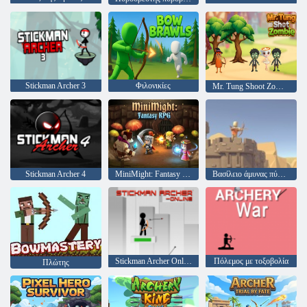
Stickman Archer 3
Φιλονικίες
Mr. Tung Shoot Zombie
Stickman Archer 4
MiniMight: Fantasy RPG
Βασίλειο άμυνας πύργου
Stickman Archer Online
Πόλεμος με τοξοβολία
Πλώτης