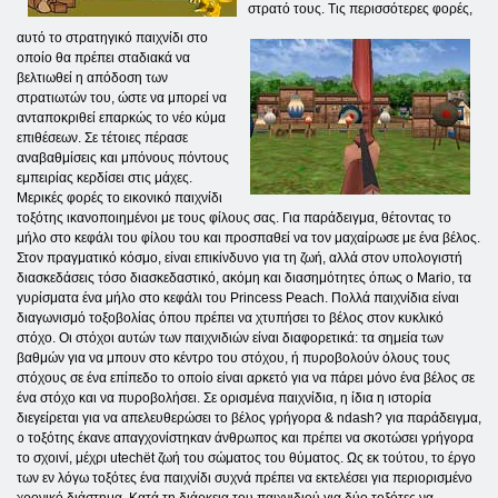
στρατό τους. Τις περισσότερες φορές,
αυτό το στρατηγικό παιχνίδι στο
οποίο θα πρέπει σταδιακά να
βελτιωθεί η απόδοση των
στρατιωτών του, ώστε να μπορεί να
ανταποκριθεί επαρκώς το νέο κύμα
επιθέσεων. Σε τέτοιες πέρασε
αναβαθμίσεις και μπόνους πόντους
εμπειρίας κερδίσει στις μάχες.
Μερικές φορές το εικονικό παιχνίδι
τοξότης ικανοποιημένοι με τους φίλους σας. Για παράδειγμα, θέτοντας το
μήλο στο κεφάλι του φίλου του και προσπαθεί να τον μαχαίρωσε με ένα βέλος.
Στον πραγματικό κόσμο, είναι επικίνδυνο για τη ζωή, αλλά στον υπολογιστή
διασκεδάσεις τόσο διασκεδαστικό, ακόμη και διασημότητες όπως ο Mario, τα
γυρίσματα ένα μήλο στο κεφάλι του Princess Peach. Πολλά παιχνίδια είναι
διαγωνισμό τοξοβολίας όπου πρέπει να χτυπήσει το βέλος στον κυκλικό
στόχο. Οι στόχοι αυτών των παιχνιδιών είναι διαφορετικά: τα σημεία των
βαθμών για να μπουν στο κέντρο του στόχου, ή πυροβολούν όλους τους
στόχους σε ένα επίπεδο το οποίο είναι αρκετό για να πάρει μόνο ένα βέλος σε
ένα στόχο και να πυροβολήσει. Σε ορισμένα παιχνίδια, η ίδια η ιστορία
διεγείρεται για να απελευθερώσει το βέλος γρήγορα & ndash? για παράδειγμα,
ο τοξότης έκανε απαγχονίστηκαν άνθρωπος και πρέπει να σκοτώσει γρήγορα
το σχοινί, μέχρι utechёt ζωή του σώματος του θύματος. Ως εκ τούτου, το έργο
των εν λόγω τοξότες ένα παιχνίδι συχνά πρέπει να εκτελέσει για περιορισμένο