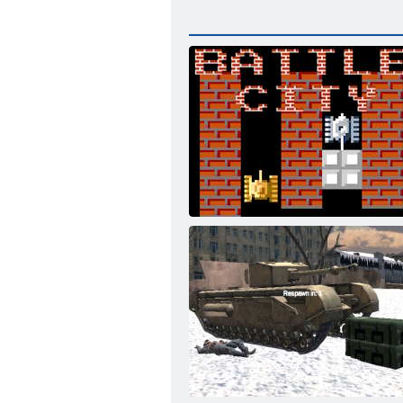
Battle City Online