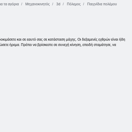
α τα αγόρια
Μηχανοκινητός
3d
Πόλεμος
Παιχνίδια πολέμου
δοκιμάσετε και σε εαυτό σας σε κατάσταση μάχης. Οι δεξαμενές εχθρών είναι ήδη
σετε ήρεμα. Πρέπει να βρίσκεστε σε συνεχή κίνηση, επειδή σταμάτησε, να