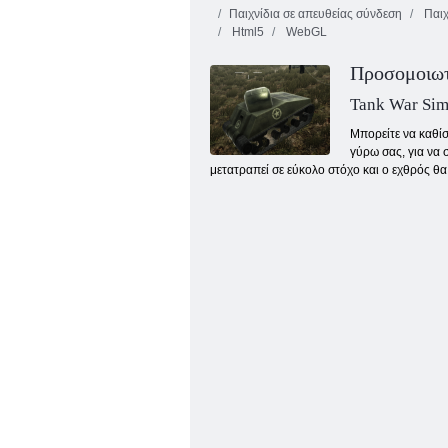
Παιχνίδια σε απευθείας σύνδεση
Παιχ
Html5
WebGL
Προσομοιωτ
Tank War Sim
Μπορείτε να καθίσ
γύρω σας, για να 
WW2 War Tank 2022
μετατραπεί σε εύκολο στόχο και ο εχθρός θ