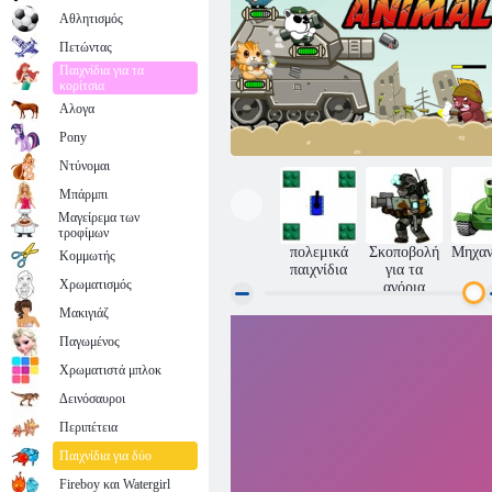
Αθλητισμός
Πετώντας
Παιχνίδια για τα
κορίτσια
Αλογα
Pony
Ντύνομαι
Μπάρμπι
Μαγείρεμα των
τροφίμων
πολεμικά
Σκοποβολή
Μηχαν
Κομμωτής
παιχνίδια
για τα
Χρωματισμός
αγόρια
Μακιγιάζ
Παγωμένος
Μέταλλο των ζώων
Χρωματιστά μπλοκ
Δεινόσαυροι
Περιπέτεια
Παιχνίδια για δύο
Fireboy και Watergirl