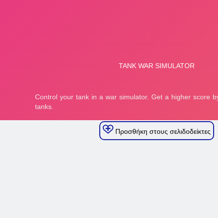
Προσθήκη στους σελιδοδείκτες