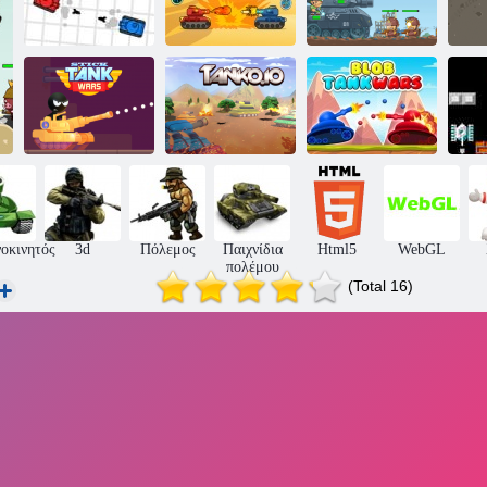
Αγώνας
Προστατέψτε το
δεξαμενή
Δεξαμενή
δοχείο
Στρατιωτικά
Στρατιώτες
Τάνκο. io
κύματα
9
οκινητός
3d
Πόλεμος
Παιχνίδια
Html5
WebGL
πολέμου
(Total 16)