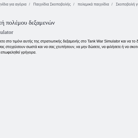
νίδια για αγόρια
Παιχνίδια Σκοποβολής
πολεμικά παιχνίδια
Σκοποβολή γι
Castle Wars:
Στρατός αγώνας
Σκάφη διοικητή
Κυτταρική μάχη
3D
στρατού
ή πολέμου δεξαμενών
ulator
ετε στο τιμόνι αυτής της στρατιωτικής δεξαμενής στο Tank War Simulator και να το 
σας στοχεύσουν σωστά και να σας χτυπήσουν, να μην δώσετε, να φιλήσετε ή να σκοτώ
α επωφεληθεί γρήγορα.