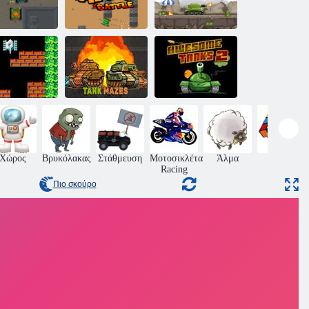
Αρένα
Μικρή δεξαμενή
Υπερασπιστής
δεξαμενών
μάχης
δεξαμενών
Λαβύρινθοι
0 Μάχη τανκ
δεξαμενών
Φοβερά τανκς 2
Χώρος
Βρυκόλακας
Στάθμευση
Μοτοσικλέτα
Άλμα
Puzzle
Racing
Πιο σκούρο