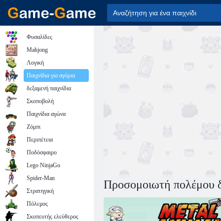
Φυσαλίδες
Mahjong
Λογική
Παιχνίδια για αγόρια
δεξαμενή παιχνίδια
Σκοποβολή
Παιχνίδια αγώνα
Ζόμπι
Περιπέτεια
Ποδόσφαιρο
Lego NinjaGo
Spider-Man
Προσομοιωτή πολέμου 
Στρατηγική
Πόλεμος
Σκοπευτής ελεύθερος