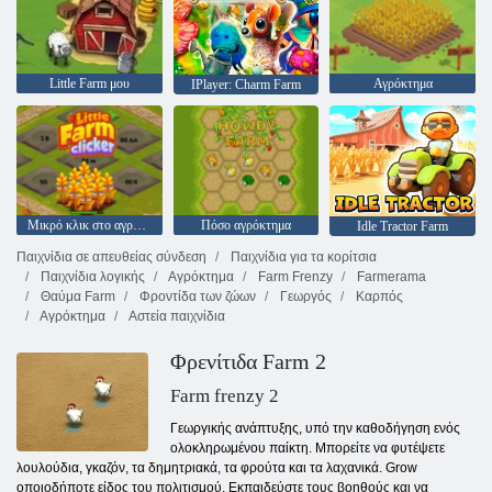
Little Farm μου
Αγρόκτημα
IPlayer: Charm Farm
Μικρό κλικ στο αγρόκτημα
Πόσο αγρόκτημα
Idle Tractor Farm
Παιχνίδια σε απευθείας σύνδεση
Παιχνίδια για τα κορίτσια
Παιχνίδια λογικής
Αγρόκτημα
Farm Frenzy
Farmerama
Θαύμα Farm
Φροντίδα των ζώων
Γεωργός
Καρπός
Αγρόκτημα
Αστεία παιχνίδια
Φρενίτιδα Farm 2
Farm frenzy 2
Γεωργικής ανάπτυξης, υπό την καθοδήγηση ενός
ολοκληρωμένου παίκτη. Μπορείτε να φυτέψετε
λουλούδια, γκαζόν, τα δημητριακά, τα φρούτα και τα λαχανικά. Grow
οποιοδήποτε είδος του πολιτισμού. Εκπαιδεύστε τους βοηθούς και να