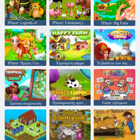
IPlayer: Legends of Dreams
IPlayer: Γαλαξιακή ζωής
IPlayer: Big Farm
IPlayer: Ημέρες Γεωργίας
Χαρούμενη φάρμα
Το βασίλειο των συγκεντρώσεων
Προσομοιωτής φρενίτιδας
Gartic τηλέφωνο
Τροπική συγχώνευση