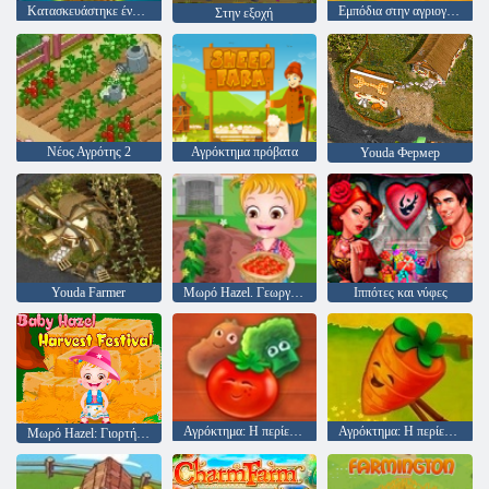
Κατασκευάστηκε ένα αγρόκτημα
Εμπόδια στην αγριογούρουνο
Στην εξοχή
Νέος Αγρότης 2
Αγρόκτημα πρόβατα
Youda Фермер
Youda Farmer
Μωρό Hazel. Γεωργία Ντομάτα
Ιππότες και νύφες
Αγρόκτημα: Η περίεργη υπόθεση του 2
Αγρόκτημα: Η περίεργη υπόθεση του
Μωρό Hazel: Γιορτή του θερισμού