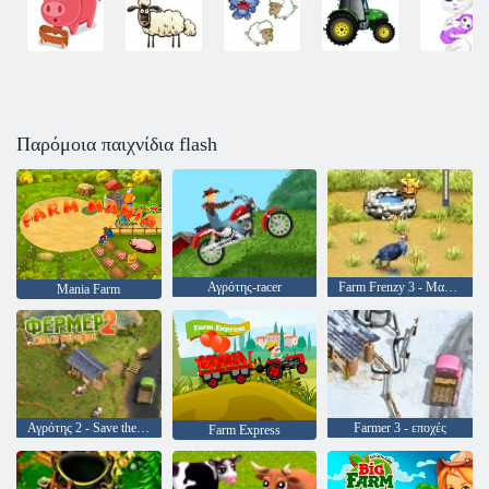
Παρόμοια παιχνίδια flash
Αγρότης-racer
Farm Frenzy 3 - Μαδαγασκάρη
Mania Farm
Αγρότης 2 - Save the Village
Farmer 3 - εποχές
Farm Express