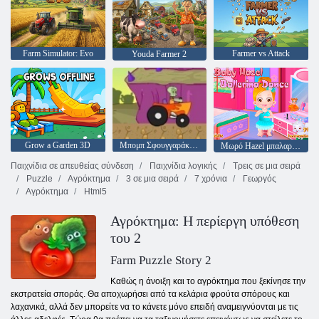
Farm Simulator: Evo
Farmer vs Attack
Youda Farmer 2
Grow a Garden 3D
Μπομπ Σφουγγαράκης αγωνιστικά τουρνουά
Μωρό Hazel μπαλαρίνα χορό
Παιχνίδια σε απευθείας σύνδεση
Παιχνίδια λογικής
Τρεις σε μια σειρά
Puzzle
Αγρόκτημα
3 σε μια σειρά
7 χρόνια
Γεωργός
Αγρόκτημα
Html5
Αγρόκτημα: Η περίεργη υπόθεση
του 2
Farm Puzzle Story 2
Καθώς η άνοιξη και το αγρόκτημα που ξεκίνησε την
εκστρατεία σποράς. Θα αποχωρήσει από τα κελάρια φρούτα σπόρους και
λαχανικά, αλλά δεν μπορείτε να το κάνετε μόνο επειδή αναμειγνύονται με τις