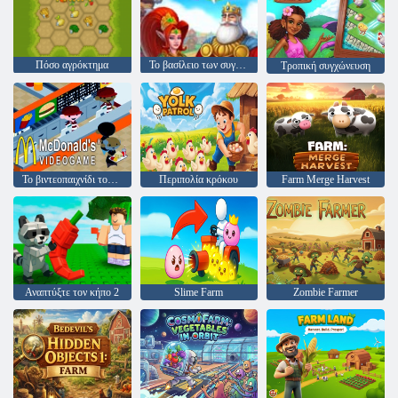
Πόσο αγρόκτημα
Το βασίλειο των συγκεντρώσεων
Τροπική συγχώνευση
Το βιντεοπαιχνίδι του McDonald's
Περιπολία κρόκου
Farm Merge Harvest
Αναπτύξτε τον κήπο 2
Slime Farm
Zombie Farmer