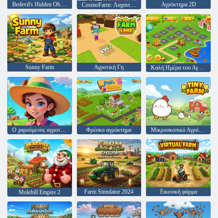
Bedevil's Hidden Objects 1: Farm
Αγρόκτημα 2D
CosmoFarm: Λαχανικά σε τροχιά
Sunny Farm
Αγροτική Γη
Καλή Ημέρα του Αγροτικού
Ο χαρούμενος αγροτικός κόσμος μου
Φρέσκο αγρόκτημα
Μικροσκοπικό Αγρόκτημα
Farm Simulator 2024
Εικονική φάρμα
Molehill Empire 2