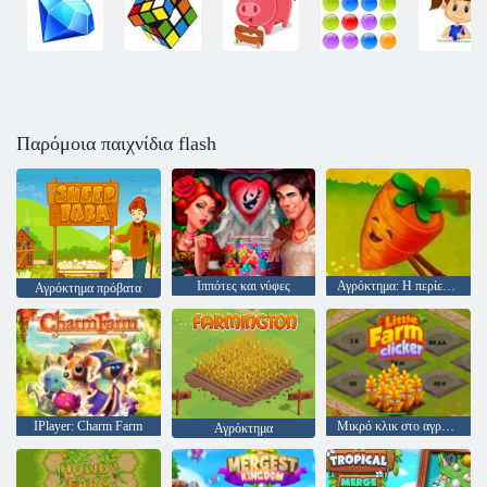
Παρόμοια παιχνίδια flash
Ιππότες και νύφες
Αγρόκτημα: Η περίεργη υπόθεση του
Αγρόκτημα πρόβατα
IPlayer: Charm Farm
Μικρό κλικ στο αγρόκτημα
Αγρόκτημα