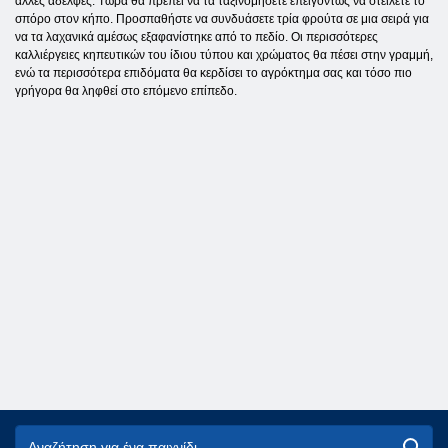
άλλες αδελφές. Τώρα θα πρέπει να τα ταξινομήσετε επειγόντως να στείλετε το
σπόρο στον κήπο. Προσπαθήστε να συνδυάσετε τρία φρούτα σε μια σειρά για
να τα λαχανικά αμέσως εξαφανίστηκε από το πεδίο. Οι περισσότερες
καλλιέργειες κηπευτικών του ίδιου τύπου και χρώματος θα πέσει στην γραμμή,
ενώ τα περισσότερα επιδόματα θα κερδίσει το αγρόκτημα σας και τόσο πιο
γρήγορα θα ληφθεί στο επόμενο επίπεδο.