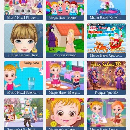
Μωρό Hazel Flower Girl
Μωρό Hazel: Κτηνίατρος
Μωρό Hazel Μαθαίνει Οχήματα
Casual Fashion Dress
Princess κατάρα
Μωρό Hazel Χριστούγεννα Έκπληξη
Μωρό Hazel Science Fair Play
Μωρό Hazel: Μια μέρα στο νηπιαγωγείο
Κομμωτήριο 3D
Μωρό χρόνο διασκέδασης
Μωρό Hazel Χρυσόψαρο
Ραπουνζέλ Fashionista για το Go