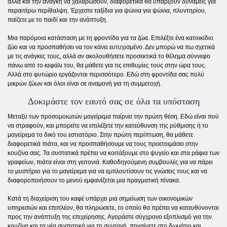
αλλά και την ανάγκη να χαλαρώσουν, διαφορετικά θα υπάρξουν δυνάμεις για
περαιτέρω περίθαλψη. Έρχεστε ταξίδια για ψώνια για ψώνια, πλυντηρίου,
παίζετε με το παιδί και την ανάπτυξη.
Μια παρόμοια κατάσταση με τη φροντίδα για τα ζώα. Επιλέξτε ένα κατοικίδιο
ζώο και να προσπαθήσει να τον κάνει ευτυχισμένο. Δεν μπορώ να πω σχετικά
με τις ανάγκες τους, αλλά αν ακολουθήσετε προσεκτικά το θέλημα σύννεφο
πάνω από το κεφάλι του, θα μάθετε για τις επιθυμίες τους στην ώρα τους.
Αλλά στο φυτώριο εργάζονται περισσότερο. Εδώ στη φροντίδα σας πολύ
μικρών ζώων και όλοι είναι σε αναμονή για τη συμμετοχή.
Δοκιμάστε τον εαυτό σας σε όλα τα υπόσταση
Μεταξύ των προσομοιωτών μαγείρεμα παίρνει την πρώτη θέση. Εδώ είναι πού
να στραφούν, και μπορείτε να επιλέξετε την κατεύθυνση της ρύθμισης ή το
μαγείρεμα το δικό του εστιατόριο. Στην πρώτη περίπτωση, θα μάθετε
διαφορετικά πιάτα, και να προσπαθήσουμε να τους προετοιμάσει στην
κουζίνα σας. Τα συστατικά πρέπει να κοιτάξουμε στο ψυγείο και στα ράφια των
γραφείων, πιάτα είναι στη γειτονιά. Καθοδηγούμενη συμβουλές για να πάρει
το μυστήριο για το μαγείρεμα για να εμπλουτίσουν τις γνώσεις τους και να
διαφοροποιήσουν το μενού εμφανίζεται μια πραγματική πίνακα.
Κατά τη διαχείριση του καφέ υπάρχει μια σημείωση των οικονομικών
υπηρεσιών και επιπλέον, θα πληρώσετε, το οποίο θα πρέπει να κατευθύνονται
προς την ανάπτυξη της επιχείρησης. Αγοράστε σύγχρονο εξοπλισμό για την
κουζίνα και τα νέα συστατικά για τη συνταγή, πηγαίνετε στο δωμάτιο και