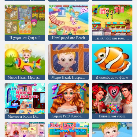
Η χώρα μου ζωή null
Hazel μωρό στο Beach
Τις ελπίδες και τους φόβους νόστιμα της Emily
Μωρό Hazel: Ώρα για δείπνο
Μωρό Hazel: Ημέρα του Πατέρα
Διακοπές με τα ψάρια
Κομψή Ρεάλ Κουρέματα της Jessie
Ιππότες και νύφες
Makeover Room Dream