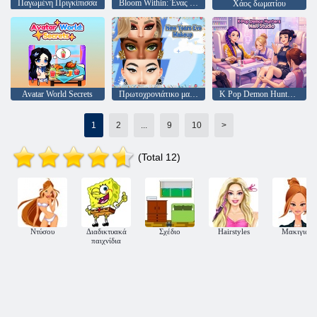
Παγωμένη Πριγκίπισσα
Bloom Within: Ένας προσομοιωτής ζωής
Χάος δωματίου
Avatar World Secrets
Πρωτοχρονιάτικο μακιγιάζ
K Pop Demon Hunters Nail Studio
1
2
...
9
10
>
(Total 12)
Ντύσου
Διαδικτυακά
Σχέδιο
Hairstyles
Μακιγιάζ
παιχνίδια