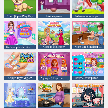
Κουτάβι μου Play Day
Κέικ καρότου
Σαλόνι ομορφιάς μονόκερου
Φόρεμα Makeover
Mom Life Simulator Baby Care
Καθαρισμός σπιτιών για κορίτσια γυμνασίου
Κομψή τέχνη νυχιών
Παιχνίδι ντυσίματος κούκλας
Δημοφιλή Κορίτσια Γυμνασίου