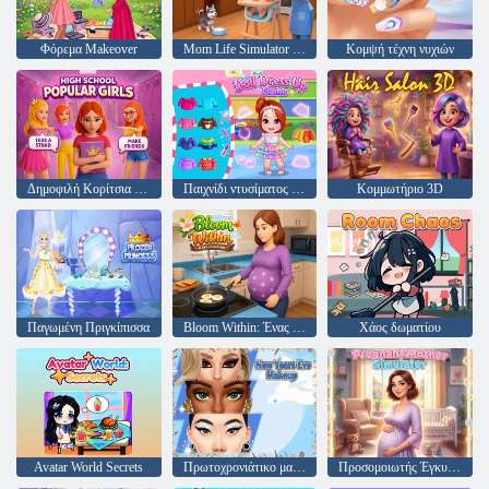
Φόρεμα Makeover
Mom Life Simulator Baby Care
Κομψή τέχνη νυχιών
Δημοφιλή Κορίτσια Γυμνασίου
Παιχνίδι ντυσίματος κούκλας
Κομμωτήριο 3D
Παγωμένη Πριγκίπισσα
Bloom Within: Ένας προσομοιωτής ζωής
Χάος δωματίου
Avatar World Secrets
Πρωτοχρονιάτικο μακιγιάζ
Προσομοιωτής Έγκυος Μητέρας