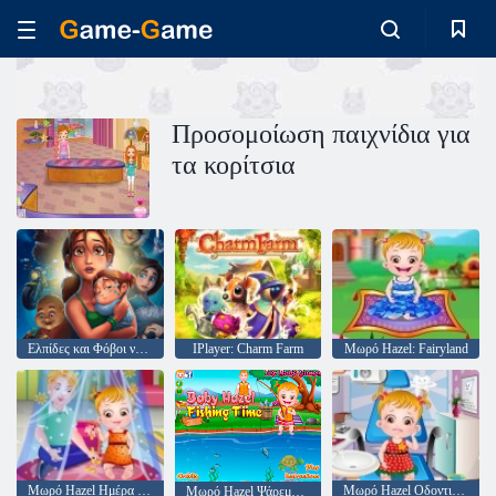
Προσομοίωση παιχνίδια για
τα κορίτσια
Ελπίδες και Φόβοι νόστιμα της Emily
IPlayer: Charm Farm
Μωρό Hazel: Fairyland
Μωρό Hazel Ημέρα της Μητέρας
Μωρό Hazel Οδοντιατρική περίθαλψη
Μωρό Hazel Ψάρεμα Ώρα