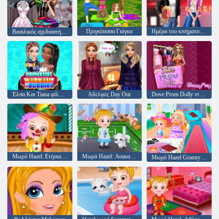
Πριγκίπισσα Γιόγκα
Ημέρα του κινηματογράφου του Αγίου Βαλεντίνου
Βασιλικός σχεδιαστής φόρεμα
Έλσα Και Tiana φίλων προπόνηση
Αδελφές Day Out
Dove Prom Dolly ντύνομαι
Μωρό Hazel: Ετήσια μέρα στο σχολείο
Μωρό Hazel: Ανακαλύψτε τα ζώα
Μωρό Hazel Granny Σπίτι