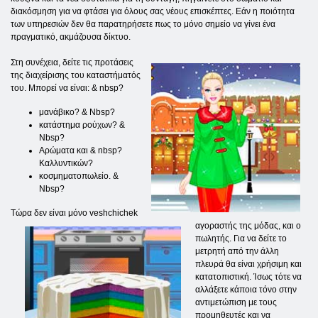
διακόσμηση για να φτάσει για όλους σας νέους επισκέπτες. Εάν η ποιότητα
των υπηρεσιών δεν θα παρατηρήσετε πως το μόνο σημείο να γίνει ένα
πραγματικό, ακμάζουσα δίκτυο.
Στη συνέχεια, δείτε τις προτάσεις
της διαχείρισης του καταστήματός
του. Μπορεί να είναι: & nbsp?
μανάβικο? & Nbsp?
κατάστημα ρούχων? &
Nbsp?
Αρώματα και & nbsp?
Καλλυντικών?
κοσμηματοπωλείο. &
Nbsp?
Τώρα δεν είναι μόνο veshchichek
αγοραστής της μόδας, και ο
πωλητής. Για να δείτε το
μετρητή από την άλλη
πλευρά θα είναι χρήσιμη και
κατατοπιστική. Ίσως τότε να
αλλάξετε κάποια τόνο στην
αντιμετώπιση με τους
προμηθευτές και να