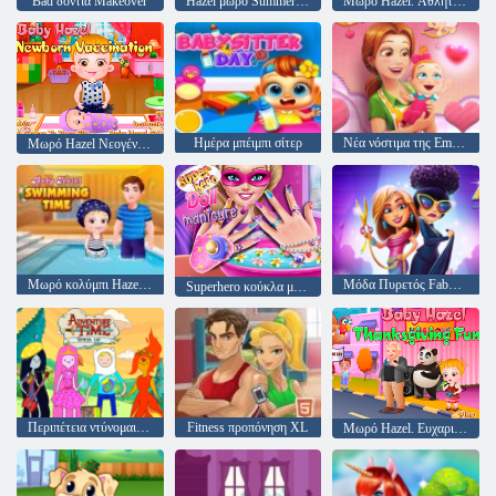
Bad δόντια Makeover
Hazel μωρό Summer Fun
Μωρό Hazel. Αθλητισμός ημέρες
Ημέρα μπέιμπι σίτερ
Νέα νόστιμα της Emily Αρχίζοντας έκδοση του Αγίου Βαλεντίνου
Μωρό Hazel Νεογέννητο εμβολιασμός
Μωρό κολύμπι Hazel ώρα
Μόδα Πυρετός Fabulous της Angela
Superhero κούκλα μανικιούρ
Περιπέτεια ντύνομαι Χρόνος Up
Fitness προπόνηση XL
Μωρό Hazel. Ευχαριστιών διασκέδαση