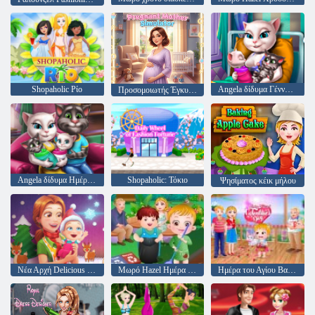
Shopaholic Ρίο
Angela δίδυμα Γέννησης
Προσομοιωτής Έγκυος Μητέρας
Angela δίδυμα Ημέρα Οικογένειας
Shopaholic: Τόκιο
Ψησίματος κέικ μήλου
Νέα Αρχή Delicious Emily Χριστούγεννα Edition
Μωρό Hazel Ημέρα της Γης
Ημέρα του Αγίου Βαλεντίνου