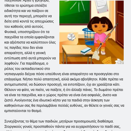
παιχνιδιών. Αργά ή γρήγορα,
τίθεται το ερώτημα επιλέξτε
ειδικότητα και να παίζουν σε
αυτή την περιοχή, μπορείτε να
δείτε από κοντά τις αποχρώσεις
του καθενός από αυτούς.
Φυσικά, υποστηρίζουν ότι τα
παιχνίδια τα οποία εμφανίζονται
και αξιόπιστα να καλύπτουν όλες
τις παγίδες που δεν είναι
απαραίτητη, αλλά η γενική
εντύπωση από αυτά μπορούν να
ληφθούν. Για παράδειγμα, ο
ρόλος του εκπαιδευτικού στο
νηπιαγωγείο δείχνει πόσο υπεύθυνη είναι απαραίτητο να προσεγγίσει στο
επάγγελμα. Νήπιο πολύ απαιτητική, αλλά ακόμα αβοήθητοι. Κάθε πρέπει να
αντιμετωπιστεί, να δώσουν προσοχή, να εντοπίζουν, όχι αν χρειάζεται κάτι.
Θέλουν να φάτε, να πιείτε, να παίξετε, ή ότι άλλαξε πάνες. Το δωμάτιο πρέπει
να είναι τα παιχνίδια, και ο χώρος πρέπει να είναι ένα ασφαλές, άνετο και
ζεστό. Ανοίγοντας ένα ιδιωτικό κήπο για τα παιδιά στην άσκηση των
καθηκόντων σας θα περιλαμβάνει πολλές ευθύνες, αν θέλετε οι γονείς σας να
εμπιστεύονται το θεσμό.
Συνεχίζοντας το θέμα των παιδιών, μητέρων προσομοιωτές διαθέσιμα.
Στοργικούς γονείς προσπαθούν πάντα για να ευχαριστήσουν το παιδί σας,