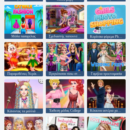
Μόδα πασαρέλας
Σχεδιαστής παπουτσιών μόδας
Κορίτσια φόρεμα Photoshopping
Παραμυθένιες Νεράιδες
Πριγκίπισσα πίσω στο σχολείο
Γαμήλια προετοιμασία
Έκθεση μόδας College
Κόκκινα αστέρια χαλιού
Κάνοντας τα μαλλιά της καύσης