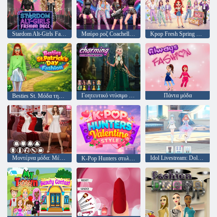
Stardom Alt-Girls Fashion Duel
Μαύρο ροζ Coachella Fashionista
Kpop Fresh Spring Style
Γοητευτικό ντύσιμο και μακιγιάζ
Πάντα μόδα
Besties St. Μόδα της ημέρας του Πάτρικ
Μοντέρνα μόδα: Μέρος 3 του Αγίου Βαλεντίνου
Idol Livestream: Doll Cute Dress Up
K-Pop Hunters στυλ Αγίου Βαλεντίνου