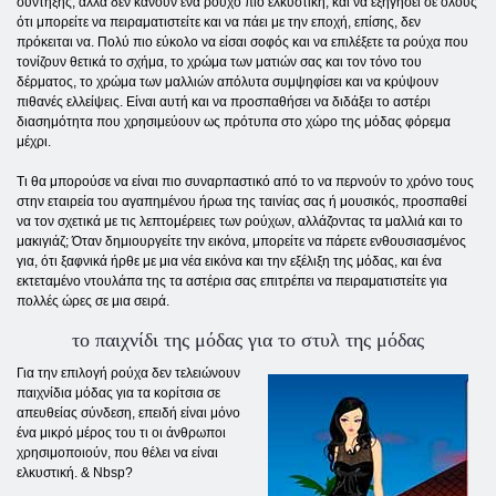
σύντηξης, αλλά δεν κάνουν ένα ρούχο πιο ελκυστική, και να εξηγήσει σε όλους
ότι μπορείτε να πειραματιστείτε και να πάει με την εποχή, επίσης, δεν
πρόκειται να. Πολύ πιο εύκολο να είσαι σοφός και να επιλέξετε τα ρούχα που
τονίζουν θετικά το σχήμα, το χρώμα των ματιών σας και τον τόνο του
δέρματος, το χρώμα των μαλλιών απόλυτα συμψηφίσει και να κρύψουν
πιθανές ελλείψεις. Είναι αυτή και να προσπαθήσει να διδάξει το αστέρι
διασημότητα που χρησιμεύουν ως πρότυπα στο χώρο της μόδας φόρεμα
μέχρι.
Τι θα μπορούσε να είναι πιο συναρπαστικό από το να περνούν το χρόνο τους
στην εταιρεία του αγαπημένου ήρωα της ταινίας σας ή μουσικός, προσπαθεί
να τον σχετικά με τις λεπτομέρειες των ρούχων, αλλάζοντας τα μαλλιά και το
μακιγιάζ; Όταν δημιουργείτε την εικόνα, μπορείτε να πάρετε ενθουσιασμένος
για, ότι ξαφνικά ήρθε με μια νέα εικόνα και την εξέλιξη της μόδας, και ένα
εκτεταμένο ντουλάπα της τα αστέρια σας επιτρέπει να πειραματιστείτε για
πολλές ώρες σε μια σειρά.
το παιχνίδι της μόδας για το στυλ της μόδας
Για την επιλογή ρούχα δεν τελειώνουν
παιχνίδια μόδας για τα κορίτσια σε
απευθείας σύνδεση, επειδή είναι μόνο
ένα μικρό μέρος του τι οι άνθρωποι
χρησιμοποιούν, που θέλει να είναι
ελκυστική. & Nbsp?