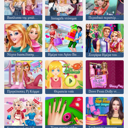
Βασίλισσα της μπάλας Prom Glitter
Περιοδικό περιστέρατος
Instagirls ντύνομαι
Νύχτα διασκέδασης κορίτσια
Ημέρα του Αγίου Βαλεντίνου
Ζευγάρια Ημέρα του Αγίου Βαλεντίνου
Πριγκίπισσες Pj Κόμμα
Θεραπεία τσάι
Dove Prom Dolly ντύνομαι
Τέχνη νυχιών μόδας
Σχεδιαστής παπουτσιών υψηλών τακουνιών