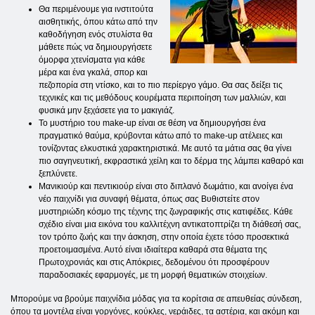
Θα περιμένουμε για ινστιτούτα
αισθητικής, όπου κάτω από την
καθοδήγηση ενός στυλίστα θα
μάθετε πώς να δημιουργήσετε
όμορφα χτενίσματα για κάθε
μέρα και ένα γκαλά, σπορ και
πεζοπορία στη ντίσκο, και το πιο περίεργο γάμο. Θα σας δείξει τις
τεχνικές και τις μεθόδους κουρέματα περιποίηση των μαλλιών, και
φυσικά μην ξεχάσετε για το μακιγιάζ.
Το μυστήριο του make-up είναι σε θέση να δημιουργήσει ένα
πραγματικό θαύμα, κρύβονται κάτω από το make-up ατέλειες και
τονίζοντας ελκυστικά χαρακτηριστικά. Με αυτό τα μάτια σας θα γίνει
πιο σαγηνευτική, εκφραστικά χείλη και το δέρμα της λάμπει καθαρό και
ξεπλύνετε.
Μανικιούρ και πεντικιούρ είναι στο διπλανό δωμάτιο, και ανοίγει ένα
νέο παιχνίδι για συναφή θέματα, όπως σας Βυθιστείτε στον
μυστηριώδη κόσμο της τέχνης της ζωγραφικής στις κατιφέδες. Κάθε
σχέδιο είναι μια εικόνα του καλλιτέχνη αντικατοπτρίζει τη διάθεσή σας,
τον τρόπο ζωής και την άσκηση, στην οποία έχετε τόσο προσεκτικά
προετοιμασμένα. Αυτό είναι ιδιαίτερα καθαρά στα θέματα της
Πρωτοχρονιάς και στις Απόκριες, δεδομένου ότι προσφέρουν
παραδοσιακές εφαρμογές, με τη μορφή θεματικών στοιχείων.
Μπορούμε να βρούμε παιχνίδια μόδας για τα κορίτσια σε απευθείας σύνδεση,
όπου τα μοντέλα είναι γοργόνες, κούκλες, νεράιδες, τα αστέρια, και ακόμη και