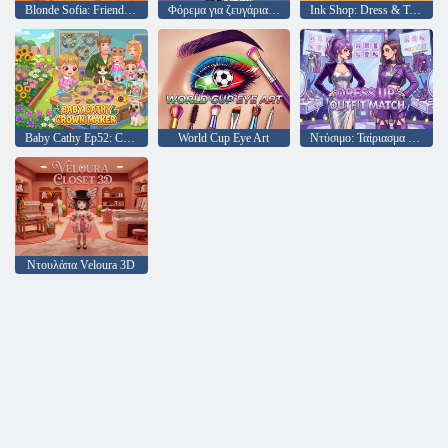
Blonde Sofia: Friendship Bracelet
Φόρεμα για ζευγάρια μόδας
Ink Shop: Dress & Tattoo Games
Baby Cathy Ep52: Crown Maker
World Cup Eye Art
Ντύσιμο: Ταίριασμα στολή
Ντουλάπα Veloura 3D