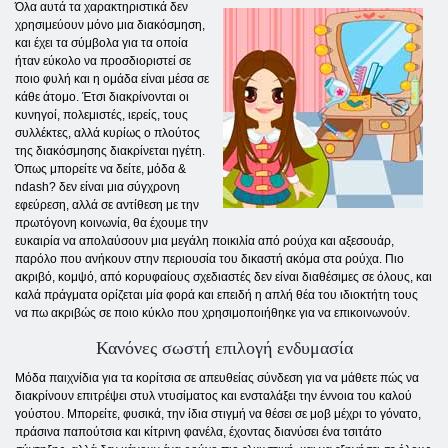
Όλα αυτά τα χαρακτηριστικά δεν
χρησιμεύουν μόνο μια διακόσμηση,
και έχει τα σύμβολα για τα οποία
ήταν εύκολο να προσδιοριστεί σε
ποιο φυλή και η ομάδα είναι μέσα σε
κάθε άτομο. Έτσι διακρίνονται οι
κυνηγοί, πολεμιστές, ιερείς, τους
συλλέκτες, αλλά κυρίως ο πλούτος
της διακόσμησης διακρίνεται ηγέτη.
Όπως μπορείτε να δείτε, μόδα &
ndash? δεν είναι μια σύγχρονη
εφεύρεση, αλλά σε αντίθεση με την
πρωτόγονη κοινωνία, θα έχουμε την
ευκαιρία να απολαύσουν μια μεγάλη ποικιλία από ρούχα και αξεσουάρ,
παρόλο που ανήκουν στην περιουσία του δικαστή ακόμα στα ρούχα. Πιο
ακριβό, κομψό, από κορυφαίους σχεδιαστές δεν είναι διαθέσιμες σε όλους, και
καλά πράγματα ορίζεται μία φορά και επειδή η απλή θέα του ιδιοκτήτη τους
να πω ακριβώς σε ποιο κύκλο που χρησιμοποιήθηκε για να επικοινωνούν.
Κανόνες σωστή επιλογή ενδυμασία
Μόδα παιχνίδια για τα κορίτσια σε απευθείας σύνδεση για να μάθετε πώς να
διακρίνουν επιτρέψει στυλ ντυσίματος και ενσταλάξει την έννοια του καλού
γούστου. Μπορείτε, φυσικά, την ίδια στιγμή να θέσει σε μοβ μέχρι το γόνατο,
πράσινα παπούτσια και κίτρινη φανέλα, έχοντας διανύσει ένα τσιτάτο