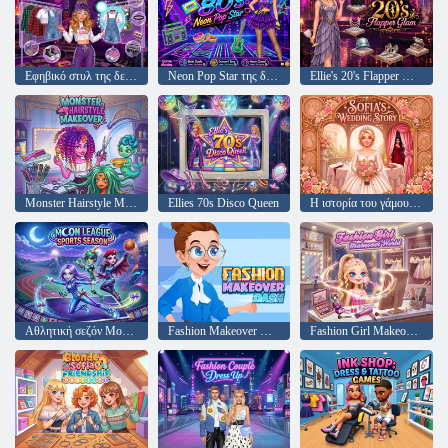
Εφηβικό στυλ της δεκαετίας του '90 της Ellie
Neon Pop Star της δεκαετίας του '80 της Ellie
Ellie's 20's Flapper Glam
Monster Hairstyle Makeover
Ellies 70s Disco Queen
Η ιστορία του γάμου της Σοφίας
Αθλητική σεζόν Moon League
Fashion Makeover Dash
Fashion Girl Makeover World