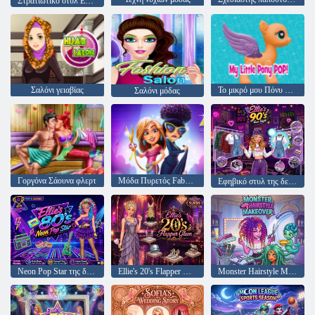
Στρατιωτικό στυλ Εβδομάδα
Σαλόνι γειαβίας
Το μικρό μου Πόνυ Ποπ
Σαλόνι μόδας
Γοργόνα Σάουνα φλερτ
Μόδα Πυρετός Fabulous της Angela
Εφηβικό στυλ της δεκαετίας του '90 της Ellie
Neon Pop Star της δεκαετίας του '80 της Ellie
Ellie's 20's Flapper Glam
Monster Hairstyle Makeover