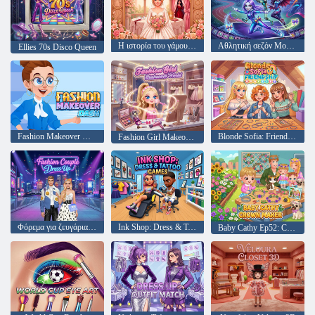
Η ιστορία του γάμου της Σοφίας
Αθλητική σεζόν Moon League
Ellies 70s Disco Queen
Fashion Makeover Dash
Blonde Sofia: Friendship Bracelet
Fashion Girl Makeover World
Φόρεμα για ζευγάρια μόδας
Ink Shop: Dress & Tattoo Games
Baby Cathy Ep52: Crown Maker