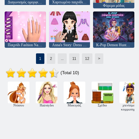
Διαγωνισμός ομορφιάς My Town
Χαριτωμένο παιχνίδι 3D σχεδίων νυχιών
Φόρεμα μόδας
Παιχνίδι Fashion Nail Art Designs
Anna's Story: Dress Up DIY
K-Pop Demon Hunters Nail Studio
1
2
...
11
12
>
(Total 10)
Ντύσου
Hairstyles
Μακιγιάζ
Σχέδιο
χτενίσματα
κομμωτηρίο