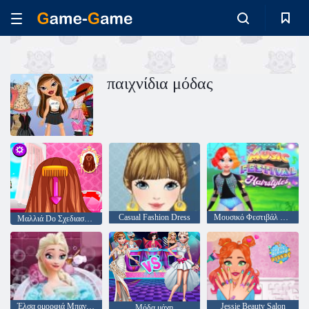
παιχνίδια μόδας
Casual Fashion Dress
Μουσικό Φεστιβάλ Χτενίσματα
Μαλλιά Do Σχεδιασμός
Έλσα ομορφιά Μπανιέρα
Jessie Beauty Salon
Μόδα μάχη