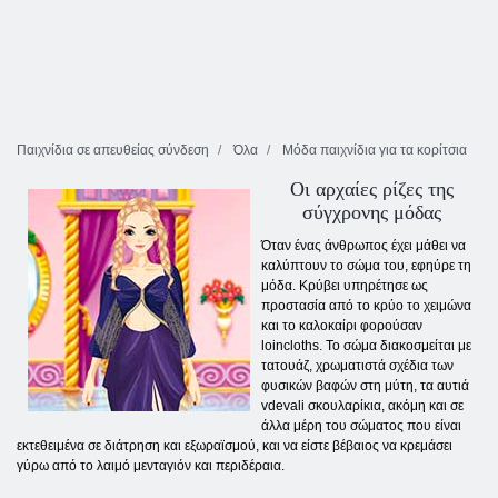
Παιχνίδια σε απευθείας σύνδεση
Όλα
Μόδα παιχνίδια για τα κορίτσια
Οι αρχαίες ρίζες της
σύγχρονης μόδας
Όταν ένας άνθρωπος έχει μάθει να
καλύπτουν το σώμα του, εφηύρε τη
μόδα. Κρύβει υπηρέτησε ως
προστασία από το κρύο το χειμώνα
και το καλοκαίρι φορούσαν
loincloths. Το σώμα διακοσμείται με
τατουάζ, χρωματιστά σχέδια των
φυσικών βαφών στη μύτη, τα αυτιά
vdevali σκουλαρίκια, ακόμη και σε
άλλα μέρη του σώματος που είναι
εκτεθειμένα σε διάτρηση και εξωραϊσμού, και να είστε βέβαιος να κρεμάσει
γύρω από το λαιμό μενταγιόν και περιδέραια.