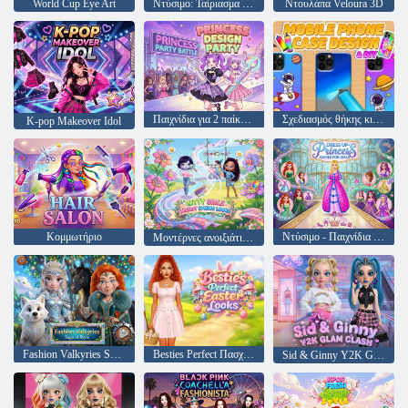
World Cup Eye Art
Ντύσιμο: Ταίριασμα στολή
Ντουλάπα Veloura 3D
Παιχνίδια για 2 παίκτες - Princess Design Party
Σχεδιασμός θήκης κινητού τηλεφώνου & DIY
K-pop Makeover Idol
Κομμωτήριο
Ντύσιμο - Παιχνίδια για κορίτσια
Μοντέρνες ανοιξιάτικες εμφανίσεις Kitty Girls
Fashion Valkyries Saga of Style
Besties Perfect Πασχαλινές εμφανίσεις
Sid & Ginny Y2K Glam Clash