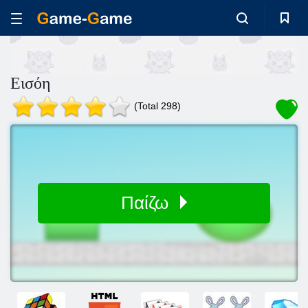
Εισόη
(Total 298)
Παίζω