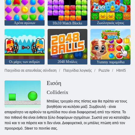
Αρένα αγώνων
Ζωολογικός κήπος
10x10 Match Blocks
Οι μάχες των ανδρών
2048 Μπάλες
Yummy παραμύθια
Παιχνίδια σε απευθείας σύνδεση
Παιχνίδια λογικής
Puzzle
Html5
Εισόη
Colliderix
Μπάλες τροχαίο στις πίστες και θα πρέπει να τους
βοηθήσει να κυλήσει μαζί. Συμβουλή - είναι
απαραίτητο να αρθούν τα εμπόδια που είναι διαφορετική από την πίστα. Το
πιο πιθανό θα είναι ένθετα ξύλο διαφόρων σχημάτων. Σωστά για να καταλάβω
πού και τι να πάρετε και τι δεν είναι. Διαφορετικά, οι μπάλες πτώση από τον
προορισμό. Steer το ποντίκι σας.