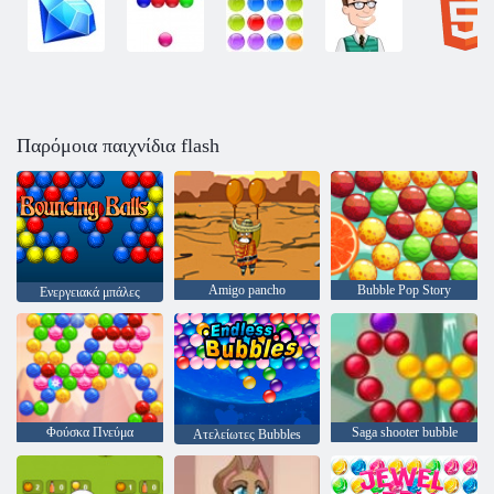
Παρόμοια παιχνίδια flash
Amigo pancho
Bubble Pop Story
Ενεργειακά μπάλες
Φούσκα Πνεύμα
Saga shooter bubble
Ατελείωτες Bubbles