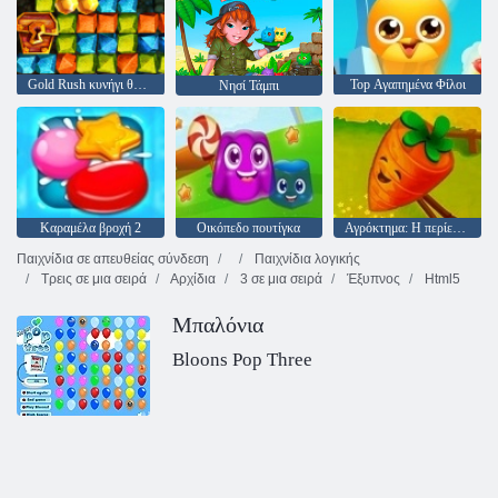
Gold Rush κυνήγι θησαυρού
Top Αγαπημένα Φίλοι
Νησί Τάμπι
Καραμέλα βροχή 2
Οικόπεδο πουτίγκα
Αγρόκτημα: Η περίεργη υπόθεση του
Παιχνίδια σε απευθείας σύνδεση
Παιχνίδια λογικής
Τρεις σε μια σειρά
Αρχίδια
3 σε μια σειρά
Έξυπνος
Html5
Μπαλόνια
Bloons Pop Three