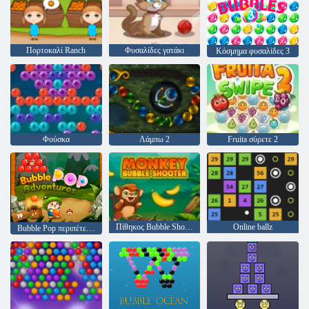
Πορτοκαλί Ranch
Φυσαλίδες γατάκι
Κόσμημα φυσαλίδες 3
Φούσκα
Λάμπω 2
Fruita σύρετε 2
Πίθηκος Bubble Shooter null
Online ballz
Bubble Pop περιπέτειες