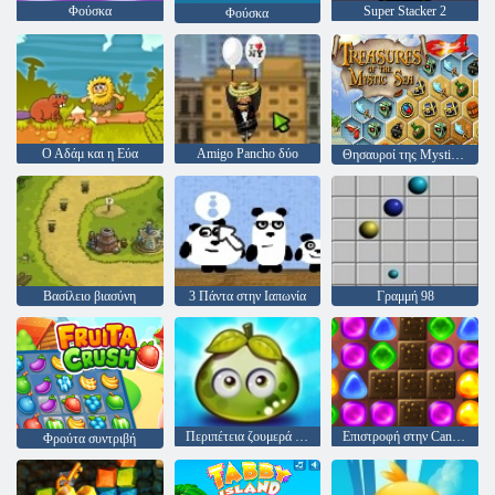
Φούσκα
Super Stacker 2
Φούσκα
Ο Αδάμ και η Εύα
Amigo Pancho δύο
Θησαυροί της Mystic Sea
Βασίλειο βιασύνη
3 Πάντα στην Ιαπωνία
Γραμμή 98
Περιπέτεια ζουμερά μούρα
Επιστροφή στην Candyland: Επεισόδιο 2
Φρούτα συντριβή