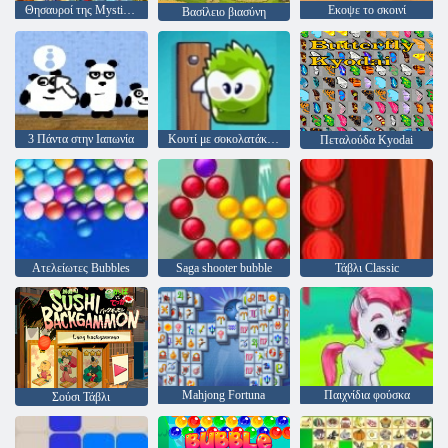
Θησαυροί της Mystic Sea
Εκοψε το σκοινί
Βασίλειο βιασύνη
3 Πάντα στην Ιαπωνία
Κουτί με σοκολατάκια μου
Πεταλούδα Kyodai
Ατελείωτες Bubbles
Saga shooter bubble
Τάβλι Classic
Mahjong Fortuna
Παιχνίδια φούσκα
Σούσι Τάβλι