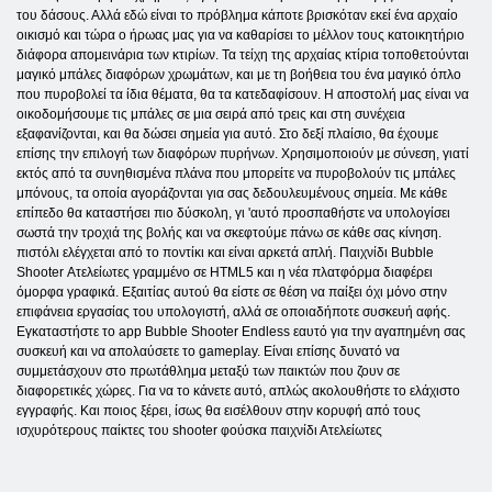
του δάσους. Αλλά εδώ είναι το πρόβλημα κάποτε βρισκόταν εκεί ένα αρχαίο
οικισμό και τώρα ο ήρωας μας για να καθαρίσει το μέλλον τους κατοικητήριο
διάφορα απομεινάρια των κτιρίων. Τα τείχη της αρχαίας κτίρια τοποθετούνται
μαγικό μπάλες διαφόρων χρωμάτων, και με τη βοήθεια του ένα μαγικό όπλο
που πυροβολεί τα ίδια θέματα, θα τα κατεδαφίσουν. Η αποστολή μας είναι να
οικοδομήσουμε τις μπάλες σε μια σειρά από τρεις και στη συνέχεια
εξαφανίζονται, και θα δώσει σημεία για αυτό. Στο δεξί πλαίσιο, θα έχουμε
επίσης την επιλογή των διαφόρων πυρήνων. Χρησιμοποιούν με σύνεση, γιατί
εκτός από τα συνηθισμένα πλάνα που μπορείτε να πυροβολούν τις μπάλες
μπόνους, τα οποία αγοράζονται για σας δεδουλευμένους σημεία. Με κάθε
επίπεδο θα καταστήσει πιο δύσκολη, γι 'αυτό προσπαθήστε να υπολογίσει
σωστά την τροχιά της βολής και να σκεφτούμε πάνω σε κάθε σας κίνηση.
πιστόλι ελέγχεται από το ποντίκι και είναι αρκετά απλή. Παιχνίδι Bubble
Shooter Ατελείωτες γραμμένο σε HTML5 και η νέα πλατφόρμα διαφέρει
όμορφα γραφικά. Εξαιτίας αυτού θα είστε σε θέση να παίξει όχι μόνο στην
επιφάνεια εργασίας του υπολογιστή, αλλά σε οποιαδήποτε συσκευή αφής.
Εγκαταστήστε το app Bubble Shooter Endless εαυτό για την αγαπημένη σας
συσκευή και να απολαύσετε το gameplay. Είναι επίσης δυνατό να
συμμετάσχουν στο πρωτάθλημα μεταξύ των παικτών που ζουν σε
διαφορετικές χώρες. Για να το κάνετε αυτό, απλώς ακολουθήστε το ελάχιστο
εγγραφής. Και ποιος ξέρει, ίσως θα εισέλθουν στην κορυφή από τους
ισχυρότερους παίκτες του shooter φούσκα παιχνίδι Ατελείωτες