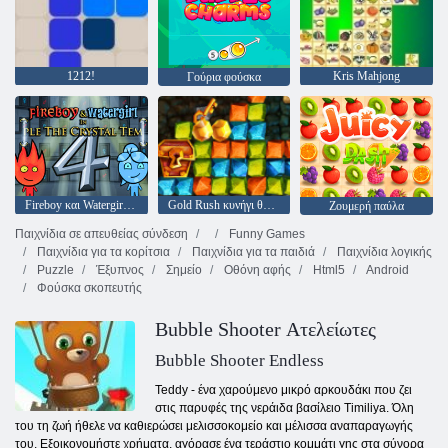
1212!
Kris Mahjong
Γούρια φούσκα
Fireboy και Watergirl 4: Crystal Temple
Gold Rush κυνήγι θησαυρού
Ζουμερή παύλα
Παιχνίδια σε απευθείας σύνδεση
Funny Games
Παιχνίδια για τα κορίτσια
Παιχνίδια για τα παιδιά
Παιχνίδια λογικής
Puzzle
Έξυπνος
Σημείο
Οθόνη αφής
Html5
Android
Φούσκα σκοπευτής
Bubble Shooter Ατελείωτες
Bubble Shooter Endless
Teddy - ένα χαρούμενο μικρό αρκουδάκι που ζει
στις παρυφές της νεράιδα βασίλειο Timiliya. Όλη
του τη ζωή ήθελε να καθιερώσει μελισσοκομείο και μέλισσα αναπαραγωγής
του. Εξοικονομήστε χρήματα, αγόρασε ένα τεράστιο κομμάτι γης στα σύνορα