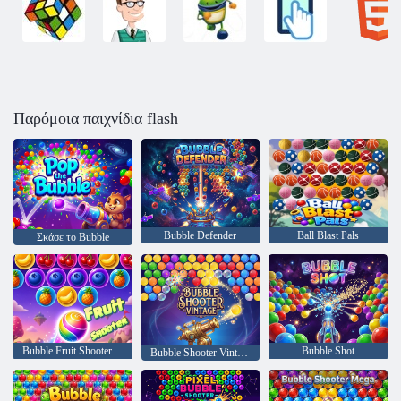
Παρόμοια παιχνίδια flash
Bubble Defender
Ball Blast Pals
Σκάσε το Bubble
Bubble Fruit Shooter 2D
Bubble Shot
Bubble Shooter Vintage