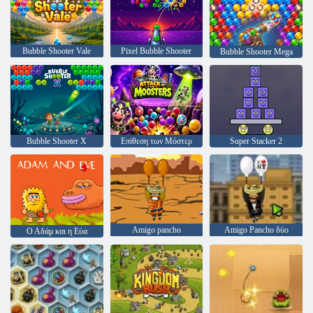
Bubble Shooter Vale
Pixel Bubble Shooter
Bubble Shooter Mega
Bubble Shooter X
Επίθεση των Μόστερ
Super Stacker 2
Amigo pancho
Amigo Pancho δύο
Ο Αδάμ και η Εύα