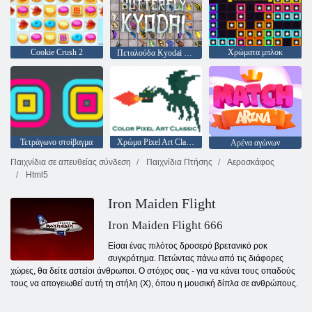
Cookie Crush 2
Χρώματα μπλοκ
Πεταλούδα Kyodai HD
Τετράγωνο στοίβαγμα
Χρώμα Pixel Art Classic
Αρένα αγώνων
Παιχνίδια σε απευθείας σύνδεση
Παιχνίδια Πτήσης
Αεροσκάφος
Html5
Iron Maiden Flight
Iron Maiden Flight 666
Είσαι ένας πιλότος δροσερό βρετανικό ροκ
συγκρότημα. Πετώντας πάνω από τις διάφορες
χώρες, θα δείτε αστείοι άνθρωποι. Ο στόχος σας - για να κάνει τους οπαδούς
τους να απογειωθεί αυτή τη στήλη (Χ), όπου η μουσική δίπλα σε ανθρώπους.