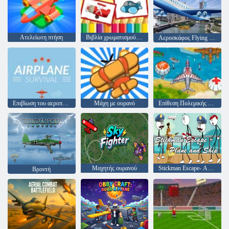
Ατελείωτη πτήση
Βιβλία χρωματισμού αεροπλάνων
Αεροσκάφος Flying προσομοιωτή
Επιβίωση του αεροπλάνου
Μάχη με ουρανό
Επίθεση Πολεμικής Αεροπορίας
Μαχητής ουρανού
Stickman Escape- Αεροπλάνο και πλοίο
Βροντή