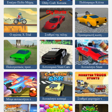
Εναέριο Πεδίο Μάχης
Ποδόσφαιρο Κόλπα
Obby Craft: Κατασκευάστε ένα αεροπλάνο
Ο αγώνας X-Trial
Σταθμοί της πόλης
Προσομοιωτή κωπηλασίας
Πολυτροπικός προσομοιωτής κωπηλασίας
Αστυνομικά Stunt Cars
Αυτοκίνητο Stunt
Αυτοκίνητο κινουμένων σχεδίων
Σταθμοί φορτηγών τέρας
Μύγα αυτοκινήτου stunt 3