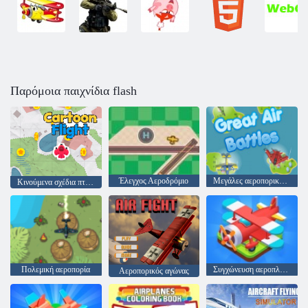
Παρόμοια παιχνίδια flash
Έλεγχος Αεροδρόμιο
Μεγάλες αεροπορικές μάχες
Κινούμενα σχέδια πτήσης
Πολεμική αεροπορία
Συγχώνευση αεροπλάνου
Αεροπορικός αγώνας