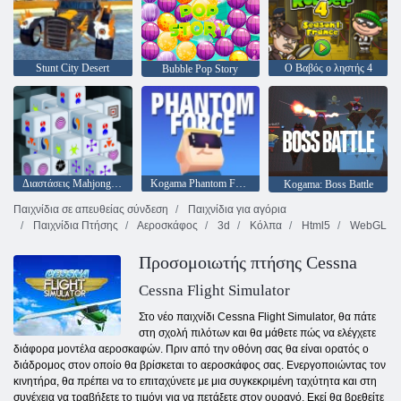
Stunt City Desert
Ο Βαβός ο ληστής 4
Bubble Pop Story
Διαστάσεις Mahjong 15 λεπτά
Kogama Phantom Force
Kogama: Boss Battle
Παιχνίδια σε απευθείας σύνδεση
Παιχνίδια για αγόρια
Παιχνίδια Πτήσης
Αεροσκάφος
3d
Κόλπα
Html5
WebGL
Προσομοιωτής πτήσης Cessna
Cessna Flight Simulator
Στο νέο παιχνίδι Cessna Flight Simulator, θα πάτε
στη σχολή πιλότων και θα μάθετε πώς να ελέγχετε
διάφορα μοντέλα αεροσκαφών. Πριν από την οθόνη σας θα είναι ορατός ο
διάδρομος στον οποίο θα βρίσκεται το αεροσκάφος σας. Ενεργοποιώντας τον
κινητήρα, θα πρέπει να το επιταχύνετε με μια συγκεκριμένη ταχύτητα και στη
συνέχεια να τραβήξετε το τιμόνι για να πετάξετε στον ουρανό. Εκεί θα βρεθείτε