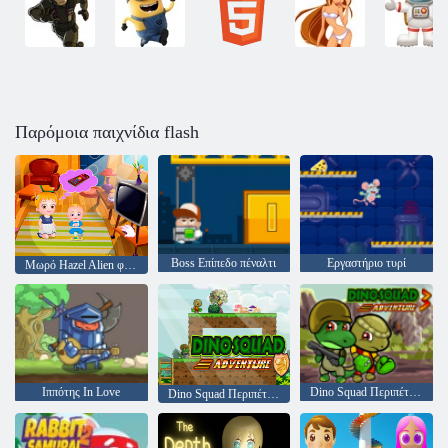
Παρόμοια παιχνίδια flash
Boss Επίπεδο πέναλτι
Εργαστήριο τυρί
Μωρό Hazel Alien φίλο
Ιππότης In Love
Dino Squad Περιπέτεια 3
Dino Squad Περιπέτεια