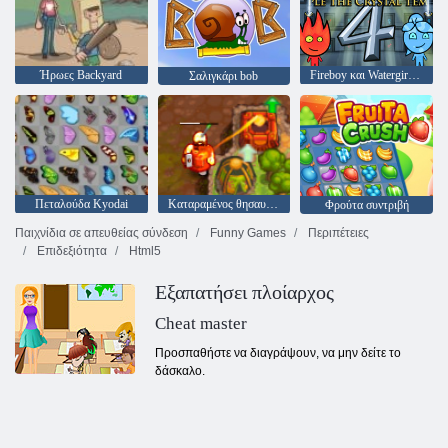
Ήρωες Backyard
Fireboy και Watergirl 4: Crystal Temple
Σαλιγκάρι bob
Πεταλούδα Kyodai
Καταραμένος θησαυρός 2
Φρούτα συντριβή
Παιχνίδια σε απευθείας σύνδεση
Funny Games
Περιπέτειες
Επιδεξιότητα
Html5
Εξαπατήσει πλοίαρχος
Cheat master
Προσπαθήστε να διαγράψουν, να μην δείτε το
δάσκαλο.