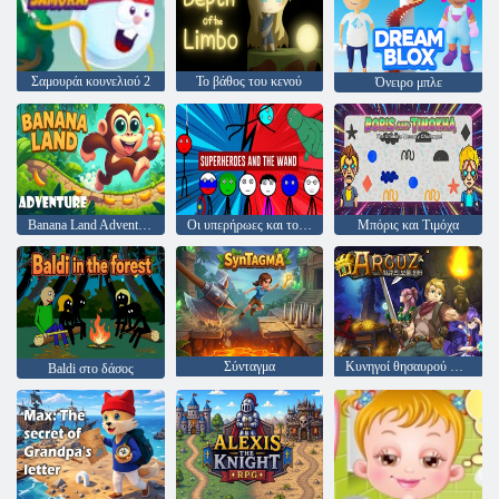
Σαμουράι κουνελιού 2
Το βάθος του κενού
Όνειρο μπλε
Banana Land Adventure
Οι υπερήρωες και το ραβδί
Μπόρις και Τιμόχα
Σύνταγμα
Κυνηγοί θησαυρού Arcuz
Baldi στο δάσος