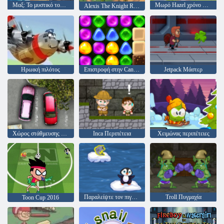
Μαξ: Το μυστικό του γράμματος του παππού
Μωρό Hazel χρόνο κρεβάτι
Alexis The Knight RPG
Ηρωική πιλότος
Επιστροφή στην Candyland 4: Lollipop Κήπος
Jetpack Μάστερ
Χώρος στάθμευσης μανία
Inca Περιπέτεια
Χειμώνας περιπέτειες
Παραλείψτε τον πιγκουίν
Troll Πυγμαχία
Toon Cup 2016