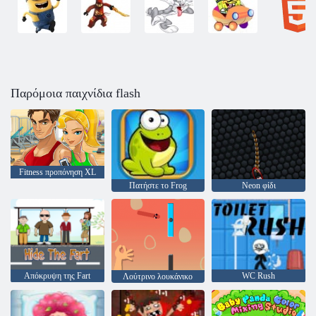
Παρόμοια παιχνίδια flash
Fitness προπόνηση XL
Πατήστε το Frog
Neon φίδι
Απόκρυψη της Fart
WC Rush
Λούτρινο λουκάνικο