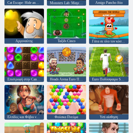
Cat Escape: Hide and Seek
Amigo Pancho δύο
Monsters Lab: Μαγειρική
Αργοναύτης
Ταξίδι Cinco
Γάτα σε όλο τον κόσμο - αλπικές λίμνες
Επιστροφή στην Candyland: Επεισόδιο 2
Heads Arena Euro Ποδόσφαιρο
Euro Ποδόσφαιρο Sprint
Ελπίδες και Φόβοι νόστιμα της Emily
Φούσκα Πνεύμα
Yeti αίσθηση