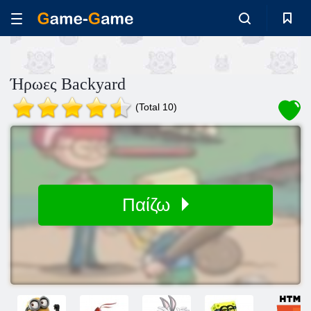
Ήρωες Backyard
(Total 10)
Παίζω