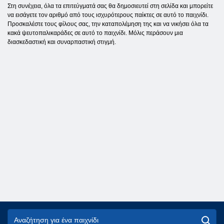
Στη συνέχεια, όλα τα επιτεύγματά σας θα δημοσιευτεί στη σελίδα και μπορείτε
να εισάγετε τον αριθμό από τους ισχυρότερους παίκτες σε αυτό το παιχνίδι.
Προσκαλέστε τους φίλους σας, την καταπολέμηση της και να νικήσει όλα τα
κακά ψευτοπαλικαράδες σε αυτό το παιχνίδι. Μόλις περάσουν μια
διασκεδαστική και συναρπαστική στιγμή.