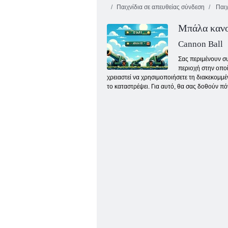
Παιχνίδια σε απευθείας σύνδεση
Παιχ
Μπάλα κανο
Cannon Ball
Σας περιμένουν συ
περιοχή στην οποί
χρειαστεί να χρησιμοποιήσετε τη διακεκομμέ
Σκοπευτές στέγης
το καταστρέψει. Για αυτό, θα σας δοθούν πό