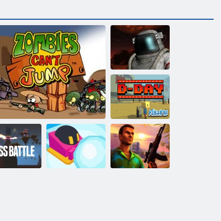
Μάχη Περιοχή
Kogama: Ημέρα
D
Μαϊάμι
ogama: Boss
Εγκληματογράφος
Battle
Zombies δεν μπορεί να πηδήξει
io
προσομοιωτή 3d