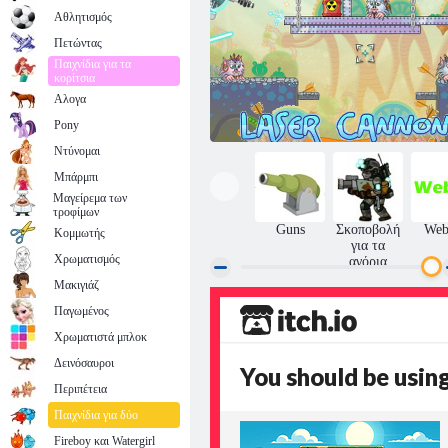
Αθλητισμός
Πετώντας
Παιχνίδια για τα
κορίτσια
Αλογα
Pony
Ντύνομαι
Μπάρμπι
Μαγείρεμα των
τροφίμων
Guns
Σκοποβολή
We
Κομμωτής
για τα
Χρωματισμός
αγόρια
Μακιγιάζ
Παγωμένος
Κανόνι λέιζερ
Χρωματιστά μπλοκ
Δεινόσαυροι
Περιπέτεια
Παιχνίδια για δύο
Fireboy και Watergirl