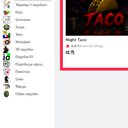
Ταίριασμα 3 παιχνιδιών
Παζλ
Σουντόκου
Ζούμα
Tetris
Μπιλιάρδο
3D παιχνίδια
Παιχνίδια IO
Παιχνίδια με κάρτες
Πασιέντζα
Σκάκι
Ψάρεμα
Online παιχνίδια