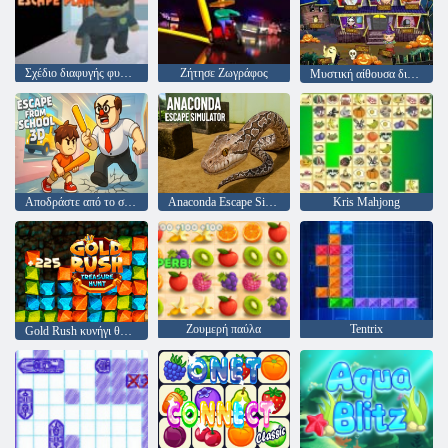
Σχέδιο διαφυγής φυλακών
Ζήτησε Ζωγράφος
Μυστική αίθουσα διαφυγής λέξη
Αποδράστε από το σχολείο 3D
Anaconda Escape Simulator
Kris Mahjong
Ζουμερή παύλα
Tentrix
Gold Rush κυνήγι θησαυρού