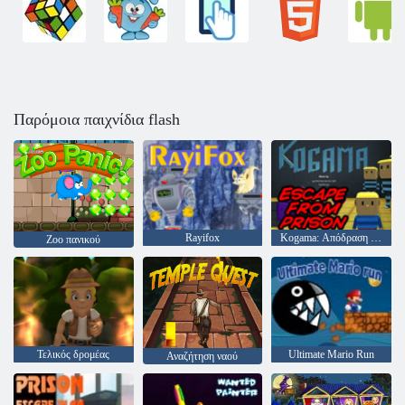
Παρόμοια παιχνίδια flash
Rayifox
Kogama: Απόδραση από τη φυλακή
Zoo πανικού
Τελικός δρομέας
Ultimate Mario Run
Αναζήτηση ναού