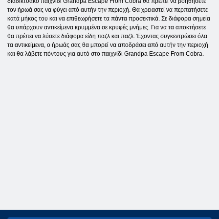
διαδικτυακό παιχνίδι Grandpa Escape From Cobra θα πρέπει να βοηθήσετε
τον ήρωά σας να φύγει από αυτήν την περιοχή. Θα χρειαστεί να περπατήσετε
κατά μήκος του και να επιθεωρήσετε τα πάντα προσεκτικά. Σε διάφορα σημεία
θα υπάρχουν αντικείμενα κρυμμένα σε κρυφές μνήμες. Για να τα αποκτήσετε
θα πρέπει να λύσετε διάφορα είδη παζλ και παζλ. Έχοντας συγκεντρώσει όλα
τα αντικείμενα, ο ήρωάς σας θα μπορεί να αποδράσει από αυτήν την περιοχή
και θα λάβετε πόντους για αυτό στο παιχνίδι Grandpa Escape From Cobra.