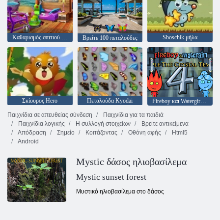
Καθαρισμός σπιτιού στην παραλία
Sboschik μήλα
Βρείτε 100 πεταλούδες
Σκίουρος Hero
Πεταλούδα Kyodai
Fireboy και Watergirl 4: Crystal Temple
Παιχνίδια σε απευθείας σύνδεση
Παιχνίδια για τα παιδιά
Παιχνίδια λογικής
Η συλλογή στοιχείων
Βρείτε αντικείμενα
Απόδραση
Σημείο
Κοιτάζοντας
Οθόνη αφής
Html5
Android
Mystic δάσος ηλιοβασίλεμα
Mystic sunset forest
Μυστικό ηλιοβασίλεμα στο δάσος