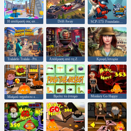
Η απόδρασή σας από τον Όμπι
Drift Away
SCP-173: Foundation Escape
Tralalelo Tralala - Prison Break
Απόδραση από τη Ζώνη
Κρυφή Ιστορία
Βρείτε το έντομο
Monkey Go Happy Stage 353
Μαϊμού πηγαίνετε ευτυχισμένο στάδιο 295