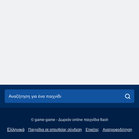
© game-game - Δωρεάν online παιχνίδια flash
English
Ελληνικά
Παιχνίδια σε απευθείας σύνδεση
Ετικέτες
Ανατροφοδότηση