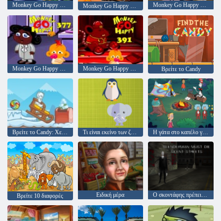
Monkey Go Happy Stage 359
Monkey Go Happy Stage 371
Monkey Go Happy Stage 361
Monkey Go Happy Stage 377
Monkey Go Happy Stage 391
Βρείτε το Candy
Βρείτε το Candy: Χειμώνας
Τι είναι εκείνο των ζώων
Η γάτα στο καπέλο γνωρίζει πολλά γι 'αυτό! ώρα στρατόπεδο
Ειδική μέρα
Ο σκοντάφης πρέπει να πεθάνει: Σιωπηλοί δρόμοι
Βρείτε 10 διαφορές