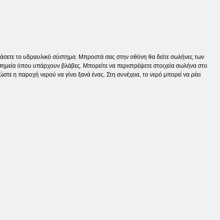
κευάσετε το υδραυλικό σύστημα. Μπροστά σας στην οθόνη θα δείτε σωλήνες των
ε σημεία όπου υπάρχουν βλάβες. Μπορείτε να περιστρέψετε στοιχεία σωλήνα στο
τε η παροχή νερού να γίνει ξανά ένας. Στη συνέχεια, το νερό μπορεί να ρέει