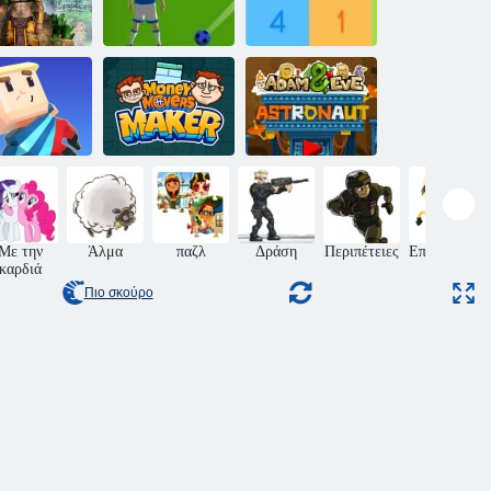
ησαυροί του
Ποδόσφαιρο
ontezuma 2
Bubbles
Πάρτε 10
Kogama
Money Movers
Αδάμ και Εύα:
wipeout
Maker
Αστροναύτης
Με την
Άλμα
παζλ
Δράση
Περιπέτειες
Επιδεξιότητ
καρδιά
Πιο σκούρο