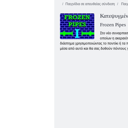
Παιχνίδια σε απευθείας σύνδεση
Παιχ
Κατεψυγμέν
Frozen Pipes
Στο νέο συναρπαστ
οποίων η ακεραιότ
διάστημα χρησιμοποιώντας το ποντίκι ή τα π
Σκάφος προσομοιωτή
μέσα από αυτό και θα σας δοθούν πόντους γι