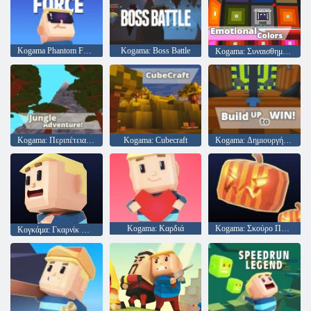
Kogama Phantom Force
Kogama: Boss Battle
Kogama: Συναισθηματικά χρώματα
Kogama: Περιπέτεια ζούγκλας
Kogama: Cubecraft
Kogama: Δημιουργήστε για να κερδίσετε
Kogama: Καρδιά
Kogama: Σκούρο Πάρκορ
Κογκάμα: Γκαρνίκ Πάρκουρ