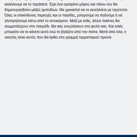
καλέσουμε να το περάσετε. Έχει ένα ορισμένο μήκος και πάνω του θα
δημιουργηθούν μάζες εμποδίων. Θα χρειαστεί να το εκτελέσετε με ταχύτητα.
Όλες οι επικίνδυνες περιοχές και οι παγίδες, μπορούμε να πηδούμε ή να
γλιστρήσουμε κάτω από το αντικείμενο. Μαζί με εσάς, άλλοι παίκτες θα
συμμετάσχουν στο παιχνίδι. Θα σας ενοχλήσουν στη φυλή σας. Και εσείς
μπορείτε να το κάνετε αυτό ενώ το βγάζετε από την πίστα. Μετά από όλα, ο
νικητής είναι αυτός που θα έρθει στη γραμμή τερματισμού πρώτα.