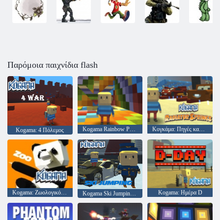
Παρόμοια παιχνίδια flash
Kogama Rainbow Parkour
Κογκάμα: Πηγές καλοριφέρ
Kogama: 4 Πόλεμος
Kogama: Ζωολογικός κήπος
Kogama: Ημέρα D
Kogama Ski Jumping !!