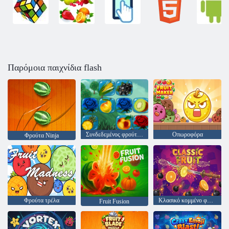
Παρόμοια παιχνίδια flash
Συνδεδεμένος φρούτων 2
Οπωροφόρα
Φρούτα Ninja
Φρούτα τρέλα
Κλασικό κομμένο φρούτο
Fruit Fusion