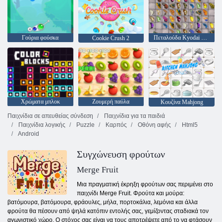
Γούρια φούσκα
Πεταλούδα Kyodai HD
Cookie Crush 2
Χρώματα μπλοκ
Ζουμερή παύλα
Κουζίνα Mahjong
Παιχνίδια σε απευθείας σύνδεση
Παιχνίδια για τα παιδιά
Παιχνίδια λογικής
Puzzle
Καρπός
Οθόνη αφής
Html5
Android
Συγχώνευση φρούτων
Merge Fruit
Μια πραγματική έκρηξη φρούτων σας περιμένει στο
παιχνίδι Merge Fruit. Φρούτα και μούρα:
βατόμουρα, βατόμουρα, φράουλες, μήλα, πορτοκάλια, λεμόνια και άλλα
φρούτα θα πέσουν από ψηλά κατόπιν εντολής σας, γεμίζοντας σταδιακά τον
αγωνιστικό χώρο. Ο στόχος σας είναι να τους αποτρέψετε από το να φτάσουν