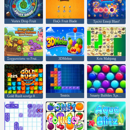
Vortex Drop Fruit
Παζλ Fruit Blade
Τρελό Emoji Blast!
Συγχωνεύστε το Fruit Monster Defense Tower Defense
3DMelon
Kris Mahjong
Tentrix
Smarty Bubbles Χριστούγεννα Edition
Gold Rush κυνήγι θησαυρού