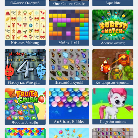
Θάλασσα Θωρηκτό
Aqua blitz
Onet Connect Classic
Kris-mas Mahjong
Μπλοκ 11x11
Δασικός αγώνας
Fireboy και Watergirl 4: Crystal Temple
Πεταλούδα Kyodai
Καταραμένος θησαυρός 2
Ατελείωτες Bubbles
Παιχνίδια φούσκα
Φρούτα συντριβή