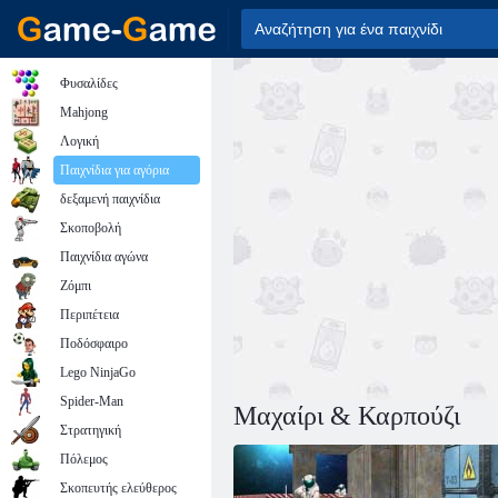
Φυσαλίδες
Mahjong
Λογική
Παιχνίδια για αγόρια
δεξαμενή παιχνίδια
Σκοποβολή
Παιχνίδια αγώνα
Ζόμπι
Περιπέτεια
Ποδόσφαιρο
Lego NinjaGo
Spider-Man
Μαχαίρι & Καρπούζι
Στρατηγική
Πόλεμος
Σκοπευτής ελεύθερος