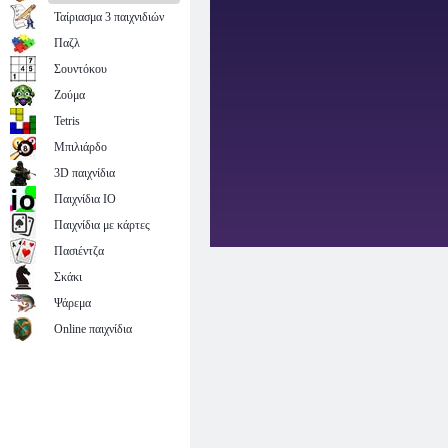
Ταίριασμα 3 παιχνιδιών
Παζλ
Σουντόκου
Ζούμα
Tetris
Μπιλιάρδο
3D παιχνίδια
Παιχνίδια IO
Παιχνίδια με κάρτες
Πασιέντζα
Σκάκι
Ψάρεμα
Online παιχνίδια