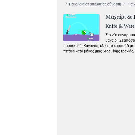
Παιχνίδια σε απευθείας σύνδεση
Παιχ
Μαχαίρι & 
Knife & Wate
Στο νέο συναρπαστ
μαχαίρι. Σε απόστ
προσεκτικά. Κάνοντας κλικ στο καρπούζι με τ
Τρελοί σκοπευτές
πετάξει κατά μήκος μιας δεδομένης τροχιάς,