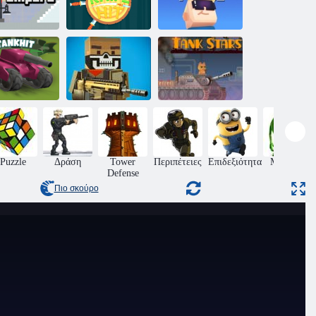
Σκοπευτές
Μαχαίρι
Kogama
στέγης
χτύπημα
Phantom Force
Crazy Pixel
Αστέρια
Δεξαμενή
Warfare
δεξαμενών
Puzzle
Δράση
Tower
Περιπέτειες
Επιδεξιότητα
Monsters
Defense
Πιο σκούρο