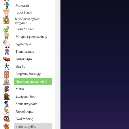
Minecraft
μωρό Hazel
Κινούμενα σχέδια
παιχνίδια
Εκπαιδευτικά
Μπομπ Σφουγγαράκης
Αγρόκτημα
Transformers
Αυτοκίνητα
Ben 10
Δωμάτιο διαφυγής
Παιχνίδια για τα παιδιά
Mario
Σαλιγκάρι bob
Sonic παιχνίδια
Χιονοδρόμια
Αναζητήσεις
Flash παιχνίδια