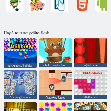
Παρόμοια παιχνίδια flash
Bubble Shooter Ατελείωτες
Τάβλι Classic
Ατελείωτες Bubbles
Mahjong Fortuna
2020 μπλοκ
Ύπουλος James