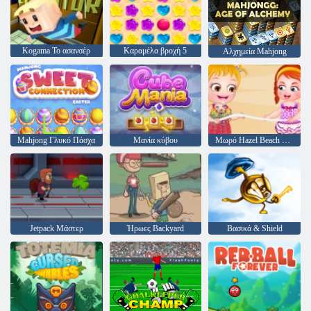
Kogama Το ασανσέρ
Καραμέλα βροχή 5
Αλχημεία Mahjong
Mahjong Γλυκό Πάσχα
Μανία κύβου
Μωρό Hazel Beach Party
Jetpack Μάστερ
Ήρωες Backyard
Βασικά & Shield