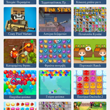
Τοτεμία: Περασμένα μάρμαρα
Κόκκινη μπάλα για πάντα
Τερματοφύλακας Πρωταθλητής
Crazy Pixel Warfare
Αστέρια δεξαμενών
Πεταλούδα Kyodai
Καταραμένος θησαυρός 2
Φρούτα συντριβή
Πορτοκαλί Ranch
Γούρια φούσκα
Πουτίγκα Οικόπεδο 2
Παιχνίδια φούσκα