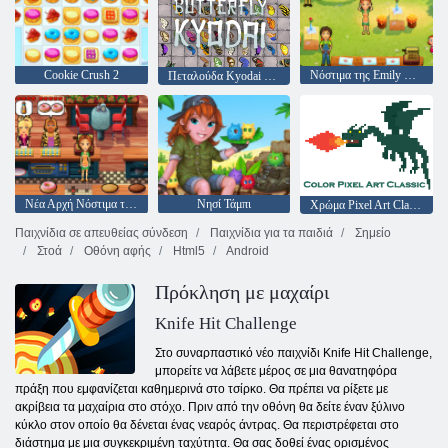
Cookie Crush 2
Νόστιμα της Emily Home Sweet Home
Πεταλούδα Kyodai HD
Νέα Αρχή Νόστιμα της Emily
Νησί Τάμπι
Χρώμα Pixel Art Classic
Παιχνίδια σε απευθείας σύνδεση
Παιχνίδια για τα παιδιά
Σημείο
Στοά
Οθόνη αφής
Html5
Android
Πρόκληση με μαχαίρι
Knife Hit Challenge
Στο συναρπαστικό νέο παιχνίδι Knife Hit Challenge,
μπορείτε να λάβετε μέρος σε μια θανατηφόρα
πράξη που εμφανίζεται καθημερινά στο τσίρκο. Θα πρέπει να ρίξετε με
ακρίβεια τα μαχαίρια στο στόχο. Πριν από την οθόνη θα δείτε έναν ξύλινο
κύκλο στον οποίο θα δένεται ένας νεαρός άντρας. Θα περιστρέφεται στο
διάστημα με μια συγκεκριμένη ταχύτητα. Θα σας δοθεί ένας ορισμένος