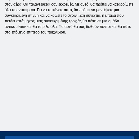
στον αέρα. Θα ταλαντεύεται σαν εκκρεμές. Με αυτό, θα πρέπει να καταρρίψετε
όλα τα αντικείμενα. Για να το κάνετε αυτό, θα πρέπει να μαντέψετε μια
συγκεκριμένη στιγμή και να κόψετε το σχοινί. Στη συνέχεια, η μπάλα που
πετάει κατά μήκος μιας συγκεκριμένης τροχιάς θα πέσει σε μια ομάδα
αντικειμένων και θα τα ρίξει όλα. Για αυτό θα σας δοθούν πόντοι και θα πάτε
στο επόμενο επίπεδο του παιχνιδιού.