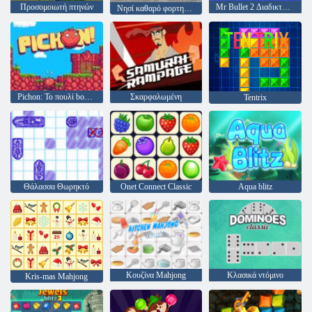
Προσομοιωτή πτηνών
Mr Bullet 2 Διαδικτυακά
Νησί καθαρό φορτηγό σκουπίδια Sim
Pichon: Το πουλί bouncy
Σκαρφαλωμένη
Tentrix
Θάλασσα Θωρηκτό
Onet Connect Classic
Aqua blitz
Κουζίνα Mahjong
Κλασικά ντόμινο
Kris-mas Mahjong