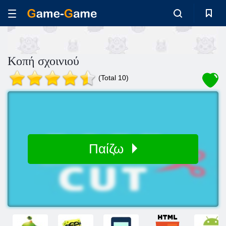
Κοπή σχοινιού
(Total 10)
Παίζω