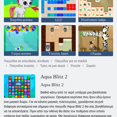
Παιχνίδια φούσκα
Woodventure mahjong συνδεθείτε
1212!
Γούρια φούσκα
Ύπουλος James
3 Pandas
Παιχνίδια σε απευθείας σύνδεση
Παιχνίδια για τα παιδιά
Παιχνίδια λογικής
Τρεις σε μια σειρά
Puzzle
Σημείο
Aqua Blitz 2
Aqua Blitz 2
Βαθιά κάτω από το νερό υπάρχει μια βασίλισσα
γοργόνων. Ορισμένα κορίτσια που ζουν εδώ έχουν
ένα μαγικό δώρο. Για να κάνετε μαγικές τελετουργίες, χρειάζονται συχνά
διάφορα αντικείμενα και σήμερα στο παιχνίδι Aqua Blitz 2 θα σας βοηθήσουμε
να τα αποκτήσετε. Πριν από την οθόνη θα δείτε τον πυθμένα στον οποίο
υπάρχει ένα πεδίο χωρισμένο σε κελιά. Θα περιέχουν διάφορα αντικείμενα και