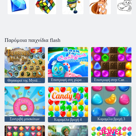
Παρόμοια παιχνίδια flash
Επιστροφή στη χώρα καραμέλα: Επεισόδιο 3 - Sweet River
Επιστροφή στην Candyland: Επεισόδιο 2
Θησαυροί της Mystic Sea
Συντριβή μπισκότων
Καραμέλα βροχή 3
Καραμέλα βροχή 4