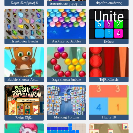
Καραμέλα βροχή 6
Φρούτο σύνδεσης
Διασταύρωση τροφίμων
Πεταλούδα Kyodai
Ατελείωτες Bubbles
Ενώνω
Bubble Shooter Ατελείωτες
Saga shooter bubble
Τάβλι Classic
Mahjong Fortuna
Πάρτε 10
Σούσι Τάβλι