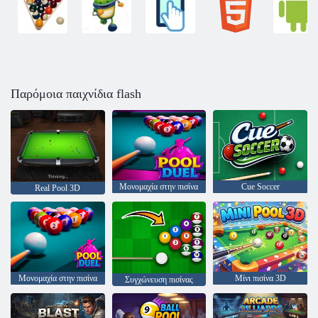
Παρόμοια παιχνίδια flash
Μονομαχία στην πισίνα
Cue Soccer
Real Pool 3D
Μονομαχία στην πισίνα
Μίνι πισίνα 3D
Συγχώνευση πισίνας