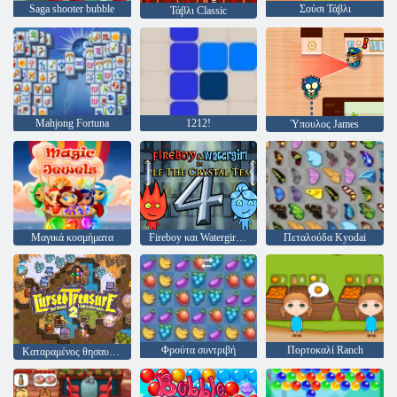
Saga shooter bubble
Σούσι Τάβλι
Τάβλι Classic
Mahjong Fortuna
1212!
Ύπουλος James
Μαγικά κοσμήματα
Fireboy και Watergirl 4: Crystal Temple
Πεταλούδα Kyodai
Φρούτα συντριβή
Πορτοκαλί Ranch
Καταραμένος θησαυρός 2