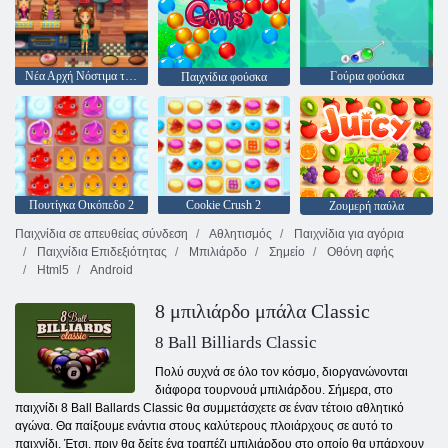
Νέα Αρχή Νόστιμα της Emily
Γούρια φούσκα
Παιχνίδια φούσκα
Πουτίγκα Οικόπεδο 2
Cookie Crush 2
Ζουμερή παύλα
Παιχνίδια σε απευθείας σύνδεση
Αθλητισμός
Παιχνίδια για αγόρια
Παιχνίδια Επιδεξιότητας
Μπιλιάρδο
Σημείο
Οθόνη αφής
Html5
Android
8 μπιλιάρδο μπάλα Classic
8 Ball Billiards Classic
Πολύ συχνά σε όλο τον κόσμο, διοργανώνονται
διάφορα τουρνουά μπιλιάρδου. Σήμερα, στο
παιχνίδι 8 Ball Ballards Classic θα συμμετάσχετε σε έναν τέτοιο αθλητικό
αγώνα. Θα παίξουμε ενάντια στους καλύτερους πλοιάρχους σε αυτό το
παιχνίδι. Έτσι, πριν θα δείτε ένα τραπέζι μπιλιάρδου στο οποίο θα υπάρχουν