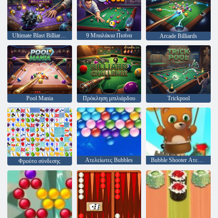
Ultimate Blast Billiards 4
9 Μπαλάκια Πισίνα
Arcade Billiards
Pool Mania
Πρόκληση μπιλιάρδου
Trickpool
Ατελείωτες Bubbles
Bubble Shooter Ατελείωτες
Φρούτο σύνδεσης