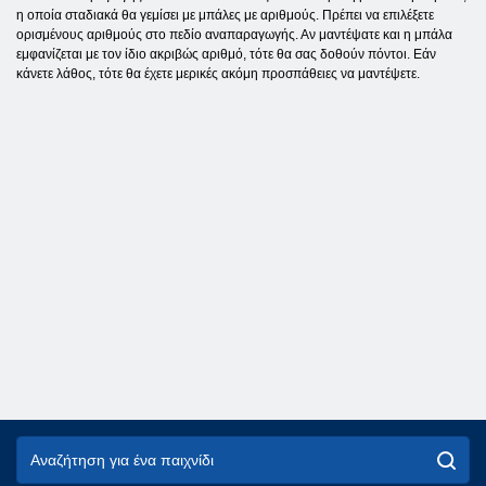
η οποία σταδιακά θα γεμίσει με μπάλες με αριθμούς. Πρέπει να επιλέξετε
ορισμένους αριθμούς στο πεδίο αναπαραγωγής. Αν μαντέψατε και η μπάλα
εμφανίζεται με τον ίδιο ακριβώς αριθμό, τότε θα σας δοθούν πόντοι. Εάν
κάνετε λάθος, τότε θα έχετε μερικές ακόμη προσπάθειες να μαντέψετε.