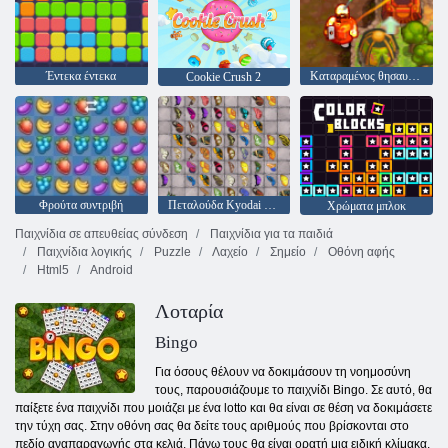
Έντεκα έντεκα
Καταραμένος θησαυρός 2
Cookie Crush 2
Φρούτα συντριβή
Πεταλούδα Kyodai HD
Χρώματα μπλοκ
Παιχνίδια σε απευθείας σύνδεση
Παιχνίδια για τα παιδιά
Παιχνίδια λογικής
Puzzle
Λαχείο
Σημείο
Οθόνη αφής
Html5
Android
Λοταρία
Bingo
Για όσους θέλουν να δοκιμάσουν τη νοημοσύνη
τους, παρουσιάζουμε το παιχνίδι Bingo. Σε αυτό, θα
παίξετε ένα παιχνίδι που μοιάζει με ένα lotto και θα είναι σε θέση να δοκιμάσετε
την τύχη σας. Στην οθόνη σας θα δείτε τους αριθμούς που βρίσκονται στο
πεδίο αναπαραγωγής στα κελιά. Πάνω τους θα είναι ορατή μια ειδική κλίμακα,