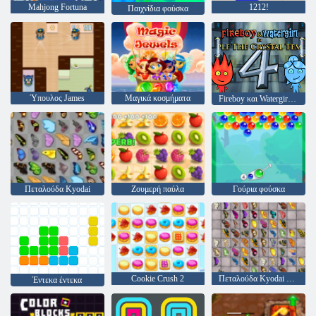
Mahjong Fortuna
1212!
Παιχνίδια φούσκα
Ύπουλος James
Μαγικά κοσμήματα
Fireboy και Watergirl 4: Crystal Temple
Πεταλούδα Kyodai
Ζουμερή παύλα
Γούρια φούσκα
Cookie Crush 2
Πεταλούδα Kyodai HD
Έντεκα έντεκα