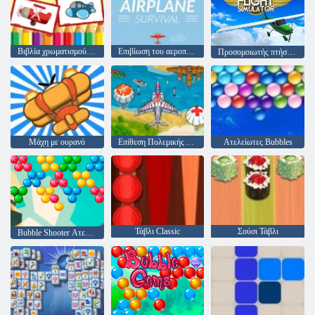
Βιβλία χρωματισμού αεροπλάνων
Επιβίωση του αεροπλάνου
Προσομοιωτής πτήσης Cessna
Μάχη με ουρανό
Επίθεση Πολεμικής Αεροπορίας
Ατελείωτες Bubbles
Τάβλι Classic
Σούσι Τάβλι
Bubble Shooter Ατελείωτες