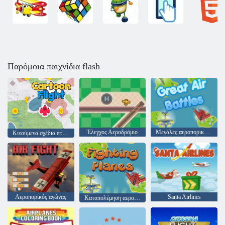
Παρόμοια παιχνίδια flash
Έλεγχος Αεροδρόμιο
Μεγάλες αεροπορικές μάχες
Κινούμενα σχέδια πτήσης
Αεροπορικός αγώνας
Santa Airlines
Καταπολέμηση αεροπλάνων