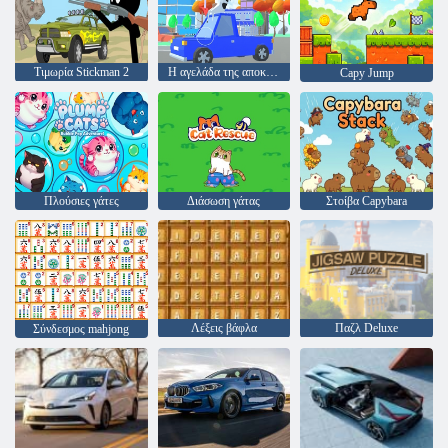
Τιμωρία Stickman 2
Η αγελάδα της αποκάλυψης
Capy Jump
Πλούσιες γάτες
Διάσωση γάτας
Στοίβα Capybara
Λέξεις βάφλα
Παζλ Deluxe
Σύνδεσμος mahjong