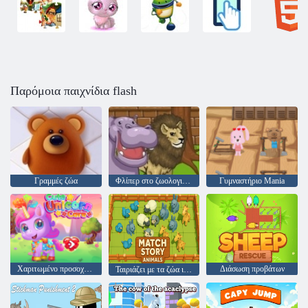
Παρόμοια παιχνίδια flash
Γραμμές ζώα
Φλίπερ στο ζωολογικό κήπο
Γυμναστήριο Mania
Χαριτωμένο προσοχή Unicorn
Διάσωση προβάτων
Ταιριάζει με τα ζώα ιστορίας