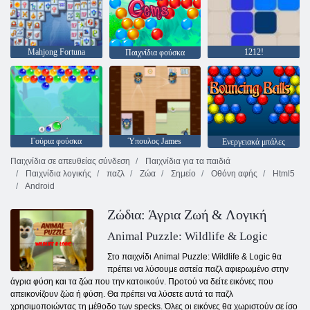
Mahjong Fortuna
1212!
Παιχνίδια φούσκα
Γούρια φούσκα
Ύπουλος James
Ενεργειακά μπάλες
Παιχνίδια σε απευθείας σύνδεση
Παιχνίδια για τα παιδιά
Παιχνίδια λογικής
παζλ
Ζώα
Σημείο
Οθόνη αφής
Html5
Android
Ζώδια: Άγρια Ζωή & Λογική
Animal Puzzle: Wildlife & Logic
Στο παιχνίδι Animal Puzzle: Wildlife & Logic θα
πρέπει να λύσουμε αστεία παζλ αφιερωμένο στην
άγρια ​​φύση και τα ζώα που την κατοικούν. Προτού να δείτε εικόνες που
απεικονίζουν ζώα ή φύση. Θα πρέπει να λύσετε αυτά τα παζλ
χρησιμοποιώντας τη μέθοδο των specks. Όλες οι εικόνες θα χωριστούν σε ίσο