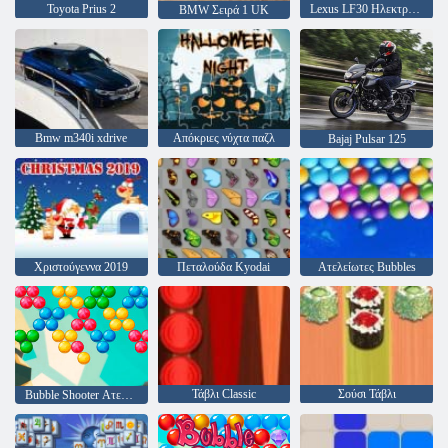
Toyota Prius 2
Lexus LF30 Ηλεκτροφόρα
BMW Σειρά 1 UK
Bmw m340i xdrive
Απόκριες νύχτα παζλ
Bajaj Pulsar 125
Χριστούγεννα 2019
Πεταλούδα Kyodai
Ατελείωτες Bubbles
Τάβλι Classic
Σούσι Τάβλι
Bubble Shooter Ατελείωτες