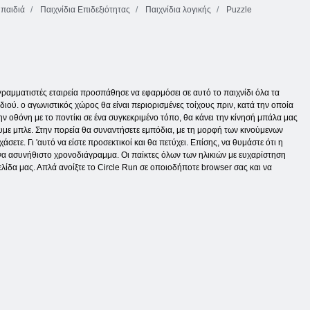
 παιδιά
Παιχνίδια Επιδεξιότητας
Παιχνίδια λογικής
Puzzle
ογραμματιστές εταιρεία προσπάθησε να εφαρμόσει σε αυτό το παιχνίδι όλα τα
διού. ο αγωνιστικός χώρος θα είναι περιορισμένες τοίχους πριν, κατά την οποία
ην οθόνη με το ποντίκι σε ένα συγκεκριμένο τόπο, θα κάνει την κίνησή μπάλα μας
ουμε μπλε. Στην πορεία θα συναντήσετε εμπόδια, με τη μορφή των κινούμενων
σετε. Γι 'αυτό να είστε προσεκτικοί και θα πετύχει. Επίσης, να θυμάστε ότι η
ι ένα ασυνήθιστο χρονοδιάγραμμα. Οι παίκτες όλων των ηλικιών με ευχαρίστηση
λίδα μας. Απλά ανοίξτε το Circle Run σε οποιοδήποτε browser σας και να