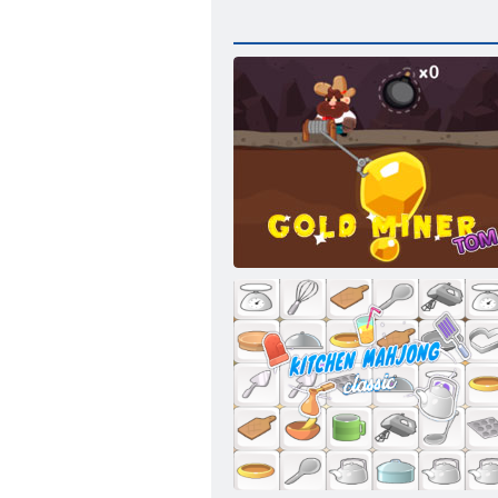
Χρυσός ανθρακωρύχος