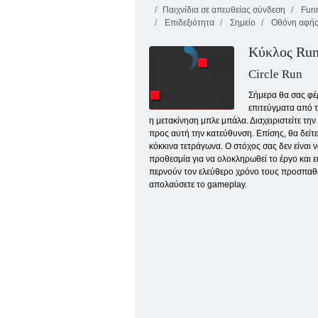
Παιχνίδια σε απευθείας σύνδεση
Fun
Επιδεξιότητα
Σημείο
Οθόνη αφή
Κύκλος Ru
Circle Run
Σήμερα θα σας φέρ
επιτεύγματα από τ
Κουζίνα Mahjong
η μετακίνηση μπλε μπάλα. Διαχειριστείτε τη
προς αυτή την κατεύθυνση. Επίσης, θα δείτε
κόκκινα τετράγωνα. Ο στόχος σας δεν είναι ν
προθεσμία για να ολοκληρωθεί το έργο και εκ
περνούν τον ελεύθερο χρόνο τους προσπαθώντ
απολαύσετε το gameplay.