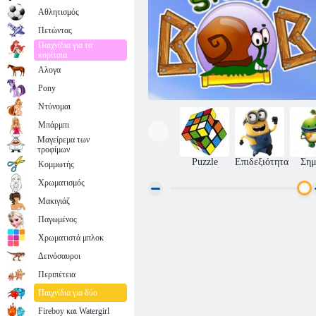
Αθλητισμός
Πετώντας
Παιχνίδια για τα
κορίτσια
Αλογα
Pony
Ντύνομαι
Μπάρμπι
Μαγείρεμα των
τροφίμων
Puzzle
Επιδεξιότητα
Σημ
Κομμωτής
Χρωματισμός
Μακιγιάζ
Παγωμένος
Σαλιγκάρι bob
Χρωματιστά μπλοκ
Δεινόσαυροι
Περιπέτεια
Παιχνίδια για δύο
Fireboy και Watergirl