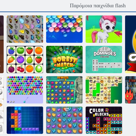
Παρόμοια παιχνίδια flash
Πεταλούδα
Ατελείωτες
Παιχνίδια
Kyodai
Bubbles
φούσκα
Onet Connect
Κλασικά
Classic
Δασικός αγώνας
ντόμινο
Bublina Střelec
Κοσμήματα
html5
Blitz 3
Kris Mahjong
Cr