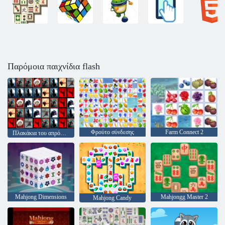
Παρόμοια παιχνίδια flash
Φρούτο σύνδεσης
Farm Connect 2
Πλακάκια του απρόβλεπτου!
Mahjong Dimensions
Mahjongg Master 2
Mahjong Candy