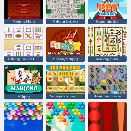
Mahjong Mania
Mahjong Deluxe 2
Κατοικίδιο ζώο
Mahjong Connect Classic
Σύνδεση Mahjong
Mahjong Titans
Ζωολογικός κήπος Mahjongg Deluxe
Πεταλούδα Kyodai
Mahjong