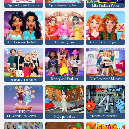
Δράμα Γάμου Princess
Χρονολογώντας Κόμμα
Ellie Fashion Police
Από Princess To Influencer
Γλυκό εξήντα
Κορίτσι κορίτσι χώρα κορίτσι
Disneyland Fashion
Ellie Boyfriend Menace
Άμεση αντιστοιχία
Οι Blondes το κάνουν καλύτερα
Fireboy και Watergirl 4: Crystal Temple
Ντύσιμο μόδας