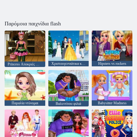
Παρόμοια παιχνίδια flash
Χριστουγεννιάτικα κορίτσια
Hipsters vs rockers
Princess Αποκριές Κόμμα
Παραλία ντύνομαι
Babysitter Madness
Βαλεντίνου φιλιά