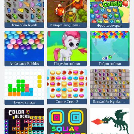
Πεταλούδα Kyodai
Καταραμένος θησαυρός 2
Φρούτα συντριβή
Ατελείωτες Bubbles
Παιχνίδια φούσκα
Γούρια φούσκα
Cookie Crush 2
Πεταλούδα Kyodai HD
Έντεκα έντεκα