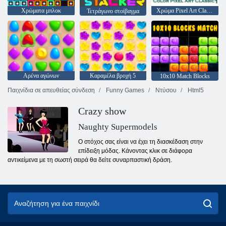
Χρώματα μπλοκ
Χρώμα Pixel Art Classic
Τετράγωνο στοίβαγμα
Αρένα αγώνων
Καραμέλα βροχή 5
10x10 Match Blocks
Παιχνίδια σε απευθείας σύνδεση
Funny Games
Ντύσου
Html5
Crazy show
Naughty Supermodels
Ο στόχος σας είναι να έχει τη διασκέδαση στην
επίδειξη μόδας. Κάνοντας κλικ σε διάφορα
αντικείμενα με τη σωστή σειρά θα δείτε συναρπαστική δράση.