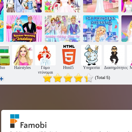
Ποιος θα είναι η
Γάμος στο
νύφη 2
Κάστρο
Μοντέλο γάμου
Σ
Φόρεμα
γαμήλιου
Πριγκίπισσα
We
Τυχαίος Γάμος
χρωματισμού
πάγου ντύνομαι
διο
Hairstyles
Γάμο
Html5
Υπηρεσία
Διασημότητες
Μ
ντύνομαι
(Total 5)