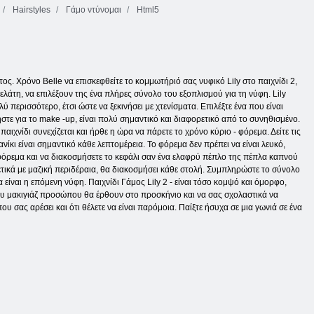
Hairstyles
Γάμο ντύνομαι
Html5
τος. Χρόνο Belle να επισκεφθείτε το κομμωτήριό σας νυφικό Lily στο παιχνίδι 2,
ελάτη, να επιλέξουν της ένα πλήρες σύνολο του εξοπλισμού για τη νύφη. Lily
λύ περισσότερο, έτσι ώστε να ξεκινήσει με χτενίσματα. Επιλέξτε ένα που είναι
στε για το make -up, είναι πολύ σημαντικό και διαφορετικό από το συνηθισμένο.
παιχνίδι συνεχίζεται και ήρθε η ώρα να πάρετε το χρόνο κύριο - φόρεμα. Δείτε τις
νίκι είναι σημαντικό κάθε λεπτομέρεια. Το φόρεμα δεν πρέπει να είναι λευκό,
όρεμα και να διακοσμήσετε το κεφάλι σαν ένα ελαφρύ πέπλο της πέπλα καπνού
χετικά με μαζική περιδέραια, θα διακοσμήσει κάθε στολή. Συμπληρώστε το σύνολο
είναι η επόμενη νύφη. Παιχνίδι Γάμος Lily 2 - είναι τόσο κομψό και όμορφο,
του μακιγιάζ προσώπου θα έρθουν στο προσκήνιο και να σας σχολαστικά να
υ σας αρέσει και ότι θέλετε να είναι παρόμοια. Παίξτε ήσυχα σε μια γωνιά σε ένα