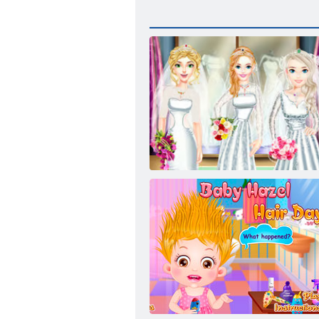
Ρομαντικό Σαλόνι Νυφικών