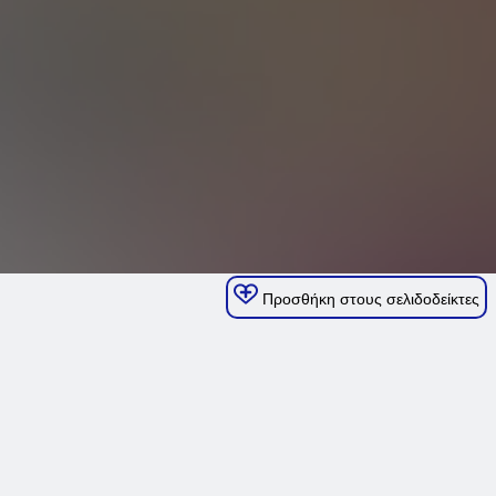
Προσθήκη στους σελιδοδείκτες