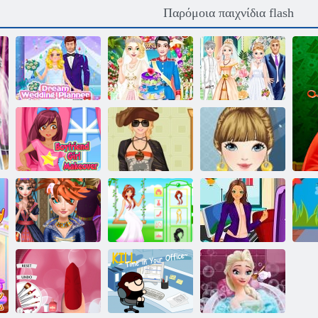
Παρόμοια παιχνίδια flash
Βασιλικός
Ονειρεμένος
Ημέρα γάμου
Γάμος εναντίον
σχεδιαστής
βασιλικού
Μοντέρνου
γάμου
κοριτσιού
Γάμου 2
Φίλος Κορίτσι
Στρατιωτικό
Casual Fashion
Makeover
στυλ Εβδομάδα
Dress
Ice Princess
Ρεάλ
Σταδιοδρομία
Π
Κουρέματα
Κήπος Princess
Κουίζ μου