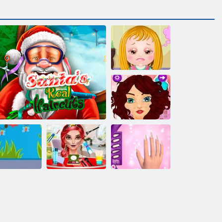
Μωρό Hazel
περιποίηση των
μαλλιών
Μαλλιά Do
Σχεδιασμός
Παιχνίδι
αιδιά Τάξη
Fashion Nail Art
Διακόσμηση
Ρεάλ Κουρέματα του Αϊ-Βασίλη
Face Party Paint
Designs