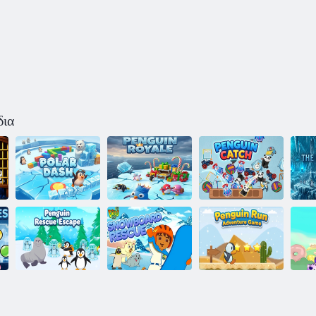
δια
Πολική παύλα
Penguin Royale
Πιγκουίνος
Απόδραση
Go Diego Go!
Παιχνίδι
διάσωσης
Snowboard
περιπέτειας