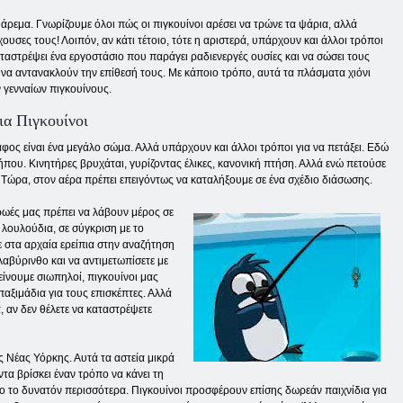
άρεμα. Γνωρίζουμε όλοι πώς οι πιγκουίνοι αρέσει να τρώνε τα ψάρια, αλλά
υσες τους! Λοιπόν, αν κάτι τέτοιο, τότε η αριστερά, υπάρχουν και άλλοι τρόποι
 καταστρέψει ένα εργοστάσιο που παράγει ραδιενεργές ουσίες και να σώσει τους
να αντανακλούν την επίθεσή τους. Με κάποιο τρόπο, αυτά τα πλάσματα χιόνι
 γενναίων πιγκουίνους.
ια Πιγκουίνοι
αφος είναι ένα μεγάλο σώμα. Αλλά υπάρχουν και άλλοι τρόποι για να πετάξει. Εδώ
που. Κινητήρες βρυχάται, γυρίζοντας έλικες, κανονική πτήση. Αλλά ενώ πετούσε
ι. Τώρα, στον αέρα πρέπει επειγόντως να καταλήξουμε σε ένα σχέδιο διάσωσης.
ρωές μας πρέπει να λάβουν μέρος σε
α λουλούδια, σε σύγκριση με το
ε στα αρχαία ερείπια στην αναζήτηση
αβύρινθο και να αντιμετωπίσετε με
είνουμε σιωπηλοί, πιγκουίνοι μας
 παξιμάδια για τους επισκέπτες. Αλλά
, αν δεν θέλετε να καταστρέψετε
ης Νέας Υόρκης. Αυτά τα αστεία μικρά
ντα βρίσκει έναν τρόπο να κάνει τη
σο το δυνατόν περισσότερα. Πιγκουίνοι προσφέρουν επίσης δωρεάν παιχνίδια για