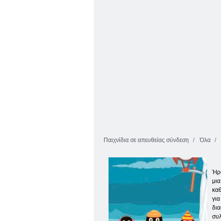
Fiesta
φυσαλίδες
Παιχνίδια σε απευθείας σύνδεση
Όλα
Ήρω
μια
καθ
για
δια
συλ