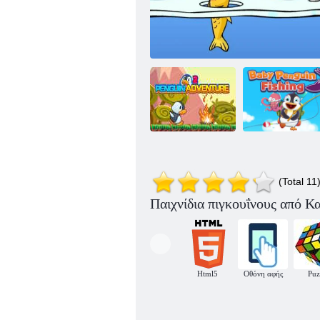
Περιπέτεια
Ψάρεμα μωρών
(Total 11
Penguin 2
Club Penguin: Ψάρεμα πάγου
πιγκουίνων
Παιχνίδια πιγκουΐνους από Κ
Html5
Οθόνη αφής
Puz