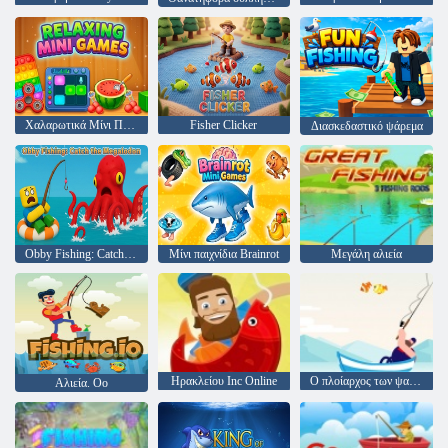
Χαλαρωτικά Μίνι Παιχνίδια
Fisher Clicker
Διασκεδαστικό ψάρεμα
Obby Fishing: Catch the Megalodon
Μίνι παιχνίδια Brainrot
Μεγάλη αλιεία
Ηρακλείου Inc Online
Ο πλοίαρχος των ψαριών
Αλιεία. Οο