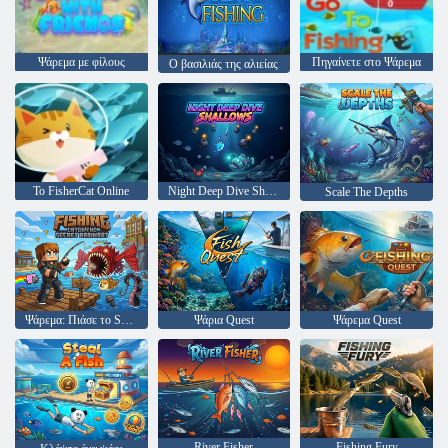
Ψάρεμα με φίλους
Πηγαίνετε στο Ψάρεμα
Ο βασιλιάς της αλιείας
Το FisherCat Online
Night Deep Dive Shallows
Scale The Depths
Ψάρεμα: Πιάσε το Secret Brainrot
Ψάρια Quest
Ψάρεμα Quest
River Fisher
Fishing Fury