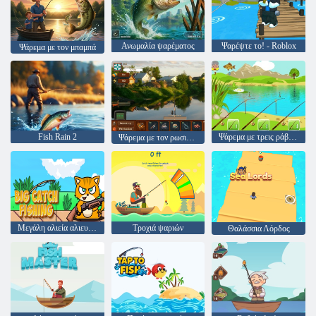
Ανωμαλία ψαρέματος
Ψαρέψτε το! - Roblox
Ψάρεμα με τον μπαμπά
Fish Rain 2
Ψάρεμα με τρεις ράβδους
Ψάρεμα με τον ρωσικό τρόπο
Μεγάλη αλιεία αλιευμάτων
Τροχιά ψαριών
Θαλάσσια Λόρδος