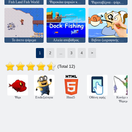
Fish Land Fish World
Ψαροκάια ψαριών κυνηγός
Ψαροταβέρνα - ψάρι κόσμος
Το άνετο ψάρεμα
Αλιεία αποβάθρας
Βιβλίο ζωγραφικής: Ψάρεμα έκπληξη
1
2
...
3
4
>
(Total 12)
Ψάρι
Επιδεξιότητα
Html5
Οθόνη αφής
Κυνήγι και
Ψάρεμα