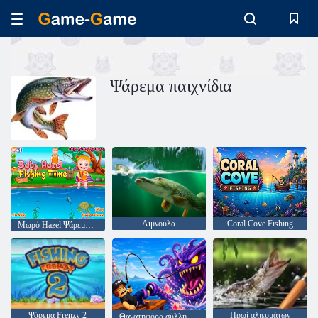
Ψάρεμα παιχνίδια
Λιμνούλα
Coral Cove Fishing
Μωρό Hazel Ψάρεμα Ώρα
Ψάρεμα Frenzy 2
Πρωί αλιευμάτων
Θανατηφόρα σύλληψη!