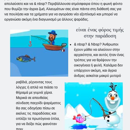
απολαύσετε και να & nbsp? Περιβάλλουσα ατμόσφαιρα όπου η φωνή φόντο
που θυμίζει την άγρια ​​ζωή. Αλιευμάτων σας είναι πάντα στη διάθεσή σας για
να πουλήσει και τα χρήματα για να αγοράσει νέο εξοπλισμό και μπορεί να
οργανώσει ακόμη ένα διαγωνισμό με άλλους ψαράδες.
είναι ένας φόρος τιμής
στην παράδοση
& nbsp? & Nbsp? Άνθρωποι
έχουν μάθει να αλιεύουν στην
αρχαιότητα, και αυτός ήταν ένας
τρόπος για να θρέψουν την
οικογένεια ή φυλή. Καλάμια δεν
υπάρχουν ακόμη, και άγρια ​​
άνδρες ασκείται μακρύ μυτερό
ραβδιά, ρίχνοντας τους
λόγχες ή απλά να πιάσει το
θήραμά με γυμνά χέρια.
Μερικά σε απευθείας
σύνδεση παιχνίδι ψαρέματος
θα σας οδηγήσει πίσω σε
εκείνες τις παραδόσεις και
οπλίζει τα πρωτόγονα όπλα,
για να δείξει πώς φαινόταν
πριν.