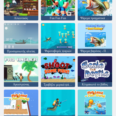
Αλιευτικός
Fun Fun Fun
Ψάρεμα πραγματικά ψάρεμα
Ψαροταβορές ψαριών
Ψάρεμα βαρόνος - Πραγματική αλιεία
Προσομοιωτής αλιείας
Αγκιστρώνας
Κλιμακωτά το βάθος
Τραβήξτε μερικά ψάρια!