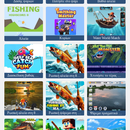
Δάσης ψαριών
Πατήστε στο ψάρι
Βαθιά αλιεία
Κυρίων
Water World Match
Αλιεία
Διασκέδαση βαθιάς θάλασσας
Χτυπήστε το τέρας ψαριών
Ρωσική αλιεία στη θάλασσα
Ρωσική αλιεία στη θάλασσα
Ρωσική ψάρεμα στη θάλασσα
Ψάρεμα πραγματικά ψάρεμα