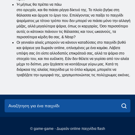
Ή μήπως θα πρέπει να πάω
στο ορυχείο, και θα πιάσει ρέγγα δίκτυό της. Το πλοίο βγήκε στη
θάλασσα και άρχισε το έργο του. Επιλέγοντας να παίξει το παιχνίδι
ψαρέματος με τέτοιο τρόπο που δεν μπορεί να πιάσει μόνο την αλλαγή
μάζας, αλλά μεγαλύτερα ψάρια, όπως οι καρχαρίες. Όσο περισσότερο
αυτές οι κάτοικοι πιάνουν τις θάλασσες και τους ωκεανούς, τα
περισσότερα κέρδη θα σας. & Nbsp?
Οι γενναίοι αλιείς μπορούν να κάνουν καταδύσεις στο παιχνίδι βυθό
και ψάρευε για δωρεάν online, οπλισμένος με ένα καμάκι. Λάβετε
υπόψη σας ότι είστε αλλοδαπός επικράτειά σας, αλλά τα ψάρια στο
στοιχείο του, και πιο ευέλικτη. Εάν δεν θέλετε να γυρίσει από τον αλιέα
μέχρι το δείπνο, μην ξεχάσετε να κοιτάξουμε γύρω μας. Κατά τη
διάρκεια της αλιείας παιχνίδια με το όπλο κάμερα, μπορείτε να
τραβήξετε την ομορφιά της, χρησιμοποιώντας τις πολύχρωμες εικόνες.
© game-game - Δωρεάν online παιχνίδια flash