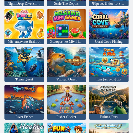
Night Deep Dive Shallows
Scale The Depths
Ψάρεμα: Πιάσε το Secret Brainrot
Μίνι παιχνίδια Brainrot
Χαλαρωτικά Μίνι Παιχνίδια
Coral Cove Fishing
Ψάρια Quest
Ψάρεμα Quest
Κλέψτε ένα ψάρι
River Fisher
Fisher Clicker
Fishing Fury