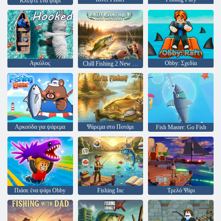
Κλέψτε ένα ψάρι
Αγκύλος
Obby: Σχεδία
Chill Fishing 2 New Horizons
Αρκούδα για ψάρεμα
Ψάρεμα στο Ποτάμι
Fish Master: Go Fish
Πιάσε ένα ψάρι Obby
Fishing Inc
Τρελό Ψάρι