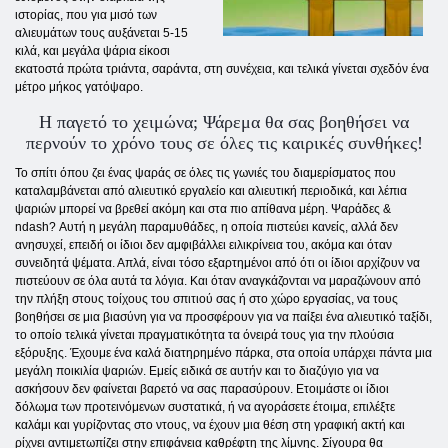
ιστορίας, που για μισό των
αλιευμάτων τους αυξάνεται 5-15
κιλά, και μεγάλα ψάρια είκοσι
εκατοστά πρώτα τριάντα, σαράντα, στη συνέχεια, και τελικά γίνεται σχεδόν ένα
μέτρο μήκος γατόψαρο.
Η παγετό το χειμώνα; Ψάρεμα θα σας βοηθήσει να
περνούν το χρόνο τους σε όλες τις καιρικές συνθήκες!
Το σπίτι όπου ζει ένας ψαράς σε όλες τις γωνιές του διαμερίσματος που
καταλαμβάνεται από αλιευτικό εργαλείο και αλιευτική περιοδικά, και λέπια
ψαριών μπορεί να βρεθεί ακόμη και στα πιο απίθανα μέρη. Ψαράδες &
ndash? Αυτή η μεγάλη παραμυθάδες, η οποία πιστεύει κανείς, αλλά δεν
ανησυχεί, επειδή οι ίδιοι δεν αμφιβάλλει ειλικρίνεια του, ακόμα και όταν
συνειδητά ψέματα. Απλά, είναι τόσο εξαρτημένοι από ότι οι ίδιοι αρχίζουν να
πιστεύουν σε όλα αυτά τα λόγια. Και όταν αναγκάζονται να μαραζώνουν από
την πλήξη στους τοίχους του σπιτιού σας ή στο χώρο εργασίας, να τους
βοηθήσει σε μια βιασύνη για να προσφέρουν για να παίξει ένα αλιευτικό ταξίδι,
το οποίο τελικά γίνεται πραγματικότητα τα όνειρά τους για την πλούσια
εξόρυξης. Έχουμε ένα καλά διατηρημένο πάρκα, στα οποία υπάρχει πάντα μια
μεγάλη ποικιλία ψαριών. Εμείς ειδικά σε αυτήν και το διαζύγιο για να
ασκήσουν δεν φαίνεται βαρετό να σας παρασύρουν. Ετοιμάστε οι ίδιοι
δόλωμα των προτεινόμενων συστατικά, ή να αγοράσετε έτοιμα, επιλέξτε
καλάμι και γυρίζοντας στο ντους, να έχουν μια θέση στη γραφική ακτή και
ρίχνει αντιμετωπίζει στην επιφάνεια καθρέφτη της λίμνης. Σίγουρα θα