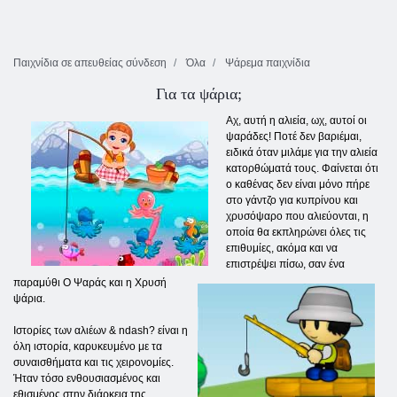
Παιχνίδια σε απευθείας σύνδεση
Όλα
Ψάρεμα παιχνίδια
Για τα ψάρια;
Αχ, αυτή η αλιεία, ωχ, αυτοί οι
ψαράδες! Ποτέ δεν βαριέμαι,
ειδικά όταν μιλάμε για την αλιεία
κατορθώματά τους. Φαίνεται ότι
ο καθένας δεν είναι μόνο πήρε
στο γάντζο για κυπρίνου και
χρυσόψαρο που αλιεύονται, η
οποία θα εκπληρώνει όλες τις
επιθυμίες, ακόμα και να
επιστρέψει πίσω, σαν ένα
παραμύθι Ο Ψαράς και η Χρυσή
ψάρια.
Ιστορίες των αλιέων & ndash? είναι η
όλη ιστορία, καρυκευμένο με τα
συναισθήματα και τις χειρονομίες.
Ήταν τόσο ενθουσιασμένος και
εθισμένος στην διάρκεια της