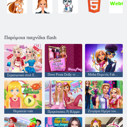
Παρόμοια παιχνίδια flash
Dove Prom Dolly ντύνομαι
Μόδα Πυρετός Fabulous της Angela
Στρατιωτικό στυλ Εβδομάδα
Θεραπεία τσάι
Ζευγάρια Ημέρα του Αγίου Βαλεντίνου
Πριγκίπισσες Pj Κόμμα