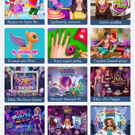
Ημέρα του Αγίου Βαλεντίνου
Σχεδιαστής παπουτσιών υψηλών τακουνιών
Σαλόνι γειαβίας
Το μικρό μου Πόνυ Ποπ
Τέχνη νυχιών μόδας
Γοργόνα Σάουνα φλερτ
Monster Hairstyle Makeover
Ellie's 20's Flapper Glam
Ellies 70s Disco Queen