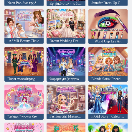
Neon Pop Star της δεκαετίας του '80 της Ellie
Jennifer Dress Up Challenge
Εφηβικό στυλ της δεκαετίας του '90 της Ellie
ASMR Beauty Clinic
Dream Wedding Dress Up
World Cup Eye Art
Πάρτι αποφοίτησης Barbie And Friends
Φόρεμα για ζευγάρια μόδας
Blonde Sofia: Friendship Bracelet
Fashion Girl Makeover World
It Girl Story - Celebrity Life
Fashion Princess Stylist