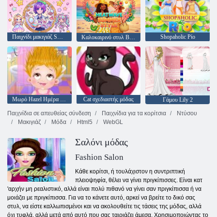
Παιχνίδι μακιγιάζ Sweet Doll Dressup
Shopaholic Ρίο
Καλοκαιρινό στυλ Besties Heatwave
Μωρό Hazel Ημέρα Μαλλιά
Cat σχεδιαστής μόδας
Γάμου Lily 2
Παιχνίδια σε απευθείας σύνδεση
Παιχνίδια για τα κορίτσια
Ντύσου
Μακιγιάζ
Μόδα
Html5
WebGL
Σαλόνι μόδας
Fashion Salon
Κάθε κορίτσι, ή τουλάχιστον η συντριπτική
πλειοψηφία, θέλει να γίνει πριγκίπισσες. Είναι κατ
'αρχήν μη ρεαλιστικό, αλλά είναι πολύ πιθανό να γίνει σαν πριγκίπισσα ή να
μοιάζει με πριγκίπισσα. Για να το κάνετε αυτό, αρκεί να βρείτε το δικό σας
στυλ, να είστε καλλωπισμένοι και να ακολουθείτε τις τάσεις της μόδας, αλλά
όχι τυφλά, αλλά μετά από αυτό που σας ταιριάζει άμεσα. Χρησιμοποιώντας το